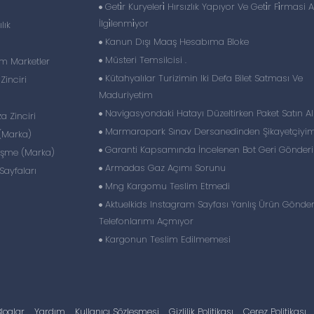
Geti̇r Kuryeleri̇ Hırsızlık Yapıyor Ve Geti̇r Fi̇rmasi 
İlgi̇lenmi̇yor
lık
Kanun Dışı Maaş Hesabıma Bloke
Müsteri Temsilcisi .
im Marketler
Kütahyalılar Turizimin Iki Defa Bilet Satması Ve
inciri
Maduriyetim
Navigasyondaki Hatayı Düzeltirken Paket Satın Al
 Zinciri
Marmarapark Sınav Dersanedinden Şikayetçiyi
(Marka)
Garanti Kapsamında İncelenen Bot Geri Gönderil
eşme (Marka)
Armadas Gaz Açımı Sorunu
ayfaları
Mng Kargomu Teslim Etmedi
Aktuelkids Instagram Sayfası Yanlış Ürün Gönder
Telefonlarımı Açmıyor
Kargonun Teslim Edilmemesi
loglar
Yardım
Kullanıcı Sözleşmesi
Gizlilik Politikası
Çerez Politikası