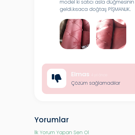
model ki satıcı asla düğmesinin
geldi..kısaca doğtaş PİŞMANLIK..
Elmas
4 yıl önce
Çözüm sağlamadılar
Yorumlar
İlk Yorum Yapan Sen Ol