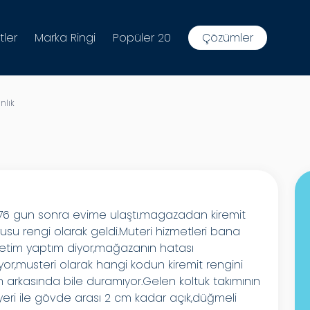
tler
Marka Ringi
Popüler 20
Çözümler
nlık
i 76 gun sonra evime ulaştı.magazadan kiremit
rusu rengi olarak geldi.Muteri hizmetleri bana
etim yaptım diyor,mağazanın hatası
or,musteri olarak hangi kodun kiremit rengini
in arkasında bile duramıyor.Gelen koltuk takımının
 yeri ile gövde arası 2 cm kadar açık,düğmeli