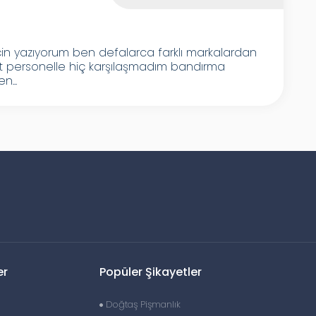
n yazıyorum ben defalarca farklı markalardan
ıt personelle hiç karşılaşmadım bandırma
n...
er
Popüler Şikayetler
Doğtaş Pişmanlık