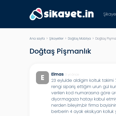
Şikaye
Ana sayfa
>
Şikayetler
>
Doğtaş Mobilya
> Doğtaş Pişma
Doğtaş Pişmanlık
Elmas
3 yıl önce
E
23 eylulde aldigim koltuk takim
rengi sipariş ettiğim urun gül ku
verilen kod numarasına göre ür
diyor.magaza hatayı kabul etmiy
nerden bileyim,bir firma bayisin
berberin 4 ayak eksik,yan kolluk