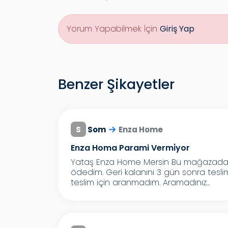
Yorum Yapabilmek İçin
Giriş Yap
Benzer Şikayetler
S
Som
Enza Home
Enza Homa Parami Vermi̇yor
Yataş Enza Home Mersin Bu mağazadan 2
ödedim. Geri kalanını 3 gün sonra tes
teslim için aranmadım. Aramadınız...