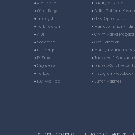
Aras Kargo
Pazaryeri Siteleri
Sürat Kargo
Dijital Platform Yayıncı
Trendyol
GSM Operatörleri
Türk Telekom
Marketler Zinciri-İndir
A101
Giyim Marka Mağaza Z
Vodafone
Özel Bankalar
PTT Kargo
Mobilya Marka Mağaza
D-Smart
Tablet ve E-Okuyucu 
ÇiçekSepeti
Kablolu-Sabit Haberl
Turkcell
İnstagram-Facebook S
FLO Ayakkabı
Buhar Makinesi
Şikayetler
Kategoriler
Bütün Markalar
Aramalar
B