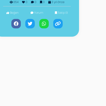
854
0
0
0
3 yıl önce
Beğen
Yorum
Takip Et