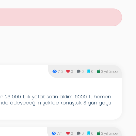
716
0
0
0
3 yıl önce
3 000TL lik yatak satın aldım. 9000 TL hemen
limde ödeyeceğim şekilde konuştuk. 3 gün geçti
774
0
0
0
3 yıl önce