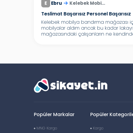
E
Ebru
Kelebek Mobi...
Teslimat Başarısız Personel Başarısız
Kelebek mobilya bandırma mağazası içi
mobilyalar aldım ancak bu kadar lakay
mağazasındaki çalışanların ne kendinde
Popüler Markalar
Popüler Kategoril
MNG Kargo
Kargo