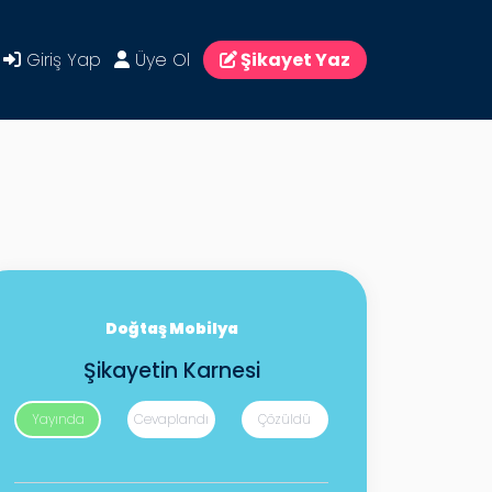
Giriş Yap
Üye Ol
Şikayet Yaz
Doğtaş Mobilya
Şikayetin Karnesi
Yayında
Cevaplandı
Çözüldü