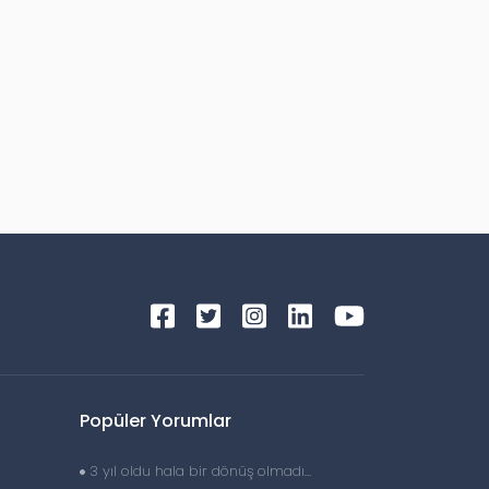
Popüler Yorumlar
3 yıl oldu hala bir dönüş olmadı…