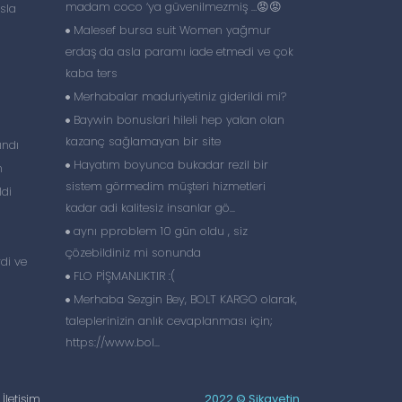
madam coco ‘ya güvenilmezmiş …😡😡
Asla
Malesef bursa suit Women yağmur
erdaş da asla paramı iade etmedi ve çok
kaba ters
Merhabalar maduriyetiniz giderildi mi?
Baywin bonuslari hileli hep yalan olan
kazanç sağlamayan bir site
ındı
Hayatım boyunca bukadar rezil bir
m
sistem görmedim müşteri hizmetleri
di
kadar adi kalitesiz insanlar gö...
aynı pproblem 10 gün oldu , siz
çözebildiniz mi sonunda
di ve
FLO PİŞMANLIKTIR :(
Merhaba Sezgin Bey, BOLT KARGO olarak,
taleplerinizin anlık cevaplanması için;
https://www.bol...
İletişim
2022 © Şikayetin