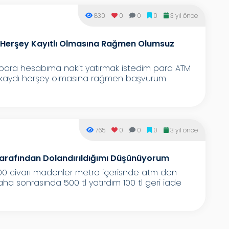
830
0
0
0
3 yıl önce
Herşey Kayıtlı Olmasına Rağmen Olumsuz
npara hesabıma nakit yatırmak istedim para ATM
ra kaydı herşey olmasına rağmen başvurum
765
0
0
0
3 yıl önce
rafından Dolandırıldığımı Düşünüyorum
0.00 civarı madenler metro içerisnde atm den
aha sonrasında 500 tl yatırdım 100 tl geri iade