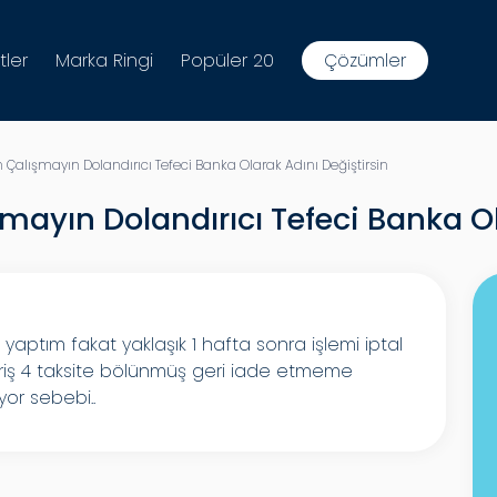
tler
Marka Ringi
Popüler 20
Çözümler
Çalışmayın Dolandırıcı Tefeci Banka Olarak Adını Değiştirsin
mayın Dolandırıcı Tefeci Banka Ol
ş yaptım fakat yaklaşık 1 hafta sonra işlemi iptal
veriş 4 taksite bölünmüş geri iade etmeme
yor sebebi..