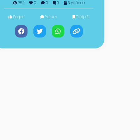
784
0
0
0
3 yıl önce
Beğen
Yorum
Takip Et