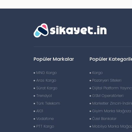
Popüler Markalar
Popüler Kategoril
MNG Kargo
Kargo
Aras Kargo
Pazaryeri Siteleri
Sürat Kargo
Dijital Platform Yayıncı
Trendyol
GSM Operatörleri
Türk Telekom
Marketler Zinciri-İndir
A101
Giyim Marka Mağaza Z
Vodafone
Özel Bankalar
PTT Kargo
Mobilya Marka Mağaza