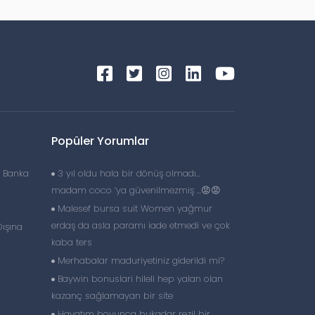
Popüler Yorumlar
i Banka
3 yıl oldu hala bir dönüş olmadı…
madam coco ‘ya güvenilmezmiş …😡😡
Malesef bursa suit Women yağmur
erdaş da asla paramı iade etmedi ve çok
ışına
kaba ters
Merhabalar maduriyetiniz giderildi mi?
Baywin bonuslari hileli hep yalan olan
kazanç sağlamayan bir site
Hayatım boyunca bukadar rezil bir