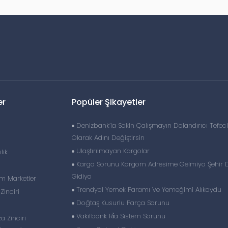
er
Popüler Şikayetler
Denizbank’la Sakin Çalışmayın Dolandırıcı Tefec
Olarak Adını Değiştirsin
Ulaştırılmayan Kargolar
lık
Kargo Sorunu Kargom Adresime Gelmiyo Şehir D
Gidiyo
im Marketler
Trendyol Yemek Paramı Ve Yemeğimi Alıkoydu
inciri
Doğtaş Kusurlu Parça Sorunu
Vakıfbank Ri̇a Sistem Sorunu
 Zinciri