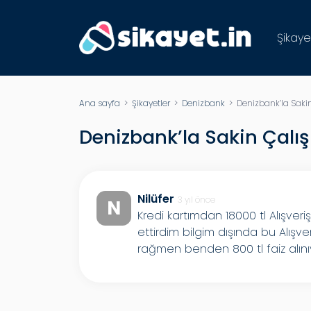
Şikaye
Ana sayfa
>
Şikayetler
>
Denizbank
> Denizbank’la Sakin 
Denizbank’la Sakin Çalış
Nilüfer
3 yıl önce
N
Kredi kartımdan 18000 tl Alışveri
ettirdim bilgim dışında bu Alış
rağmen benden 800 tl faiz alını