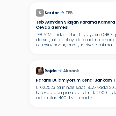
S
Serdar
TEB
Teb Atm’den Sıkışan Parama Kamera 
Cevap Gelmesi
TEB ATM sinden 4 bin TL ye yakın QNB E
de sıkıştı iki bankayı da aradım kame
olumsuz sonuçlanmıştır diye tarafıma...
Rojda
Akbank
Paramı Bulamıyorum Kendi Bankam Ta
01.02.2023 tarihinde saat 19.55 yada 2
karekod dan para yatırdım ilk 2.900 tl d
edip kalan 400 tl verilmedi h...