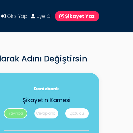
Giriş Yap
Üye Ol
Şikayet Yaz
arak Adını Değiştirsin
Denizbank
Şikayetin Karnesi
Yayında
Cevaplandı
Çözüldü