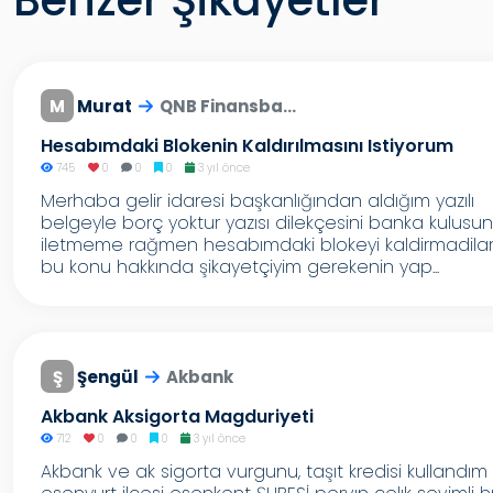
Benzer Şikayetler
M
Murat
QNB Finansba...
Hesabımdaki Blokenin Kaldırılmasını Istiyorum
745
0
0
0
3 yıl önce
Merhaba gelir idaresi başkanlığından aldığım yazılı
belgeyle borç yoktur yazısı dilekçesini banka kulusu
iletmeme rağmen hesabımdaki blokeyi kaldirmadila
bu konu hakkında şikayetçiyim gerekenin yap...
Ş
Şengül
Akbank
Akbank Aksigorta Magduriyeti
712
0
0
0
3 yıl önce
Akbank ve ak sigorta vurgunu, taşıt kredisi kullandım