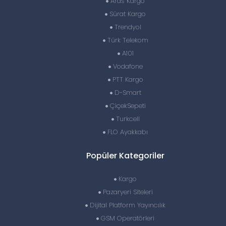
Aras Kargo
Sürat Kargo
Trendyol
Türk Telekom
A101
Vodafone
PTT Kargo
D-Smart
ÇiçekSepeti
Turkcell
FLO Ayakkabı
Popüler Kategoriler
Kargo
Pazaryeri Siteleri
Dijital Platform Yayıncılık
GSM Operatörleri