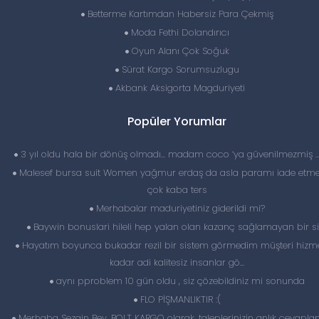
Betterme Kartımdan Habersiz Para Çekmiş
Moda Fethi Dolandırıcı
Oyun Alanı Çok Soğuk
Sürat Kargo Sorumsuzlugu
Akbank Aksigorta Magduriyeti
Popüler Yorumlar
3 yıl oldu hala bir dönüş olmadı… madam coco ‘ya güvenilmezmiş 
Malesef bursa suit Women yağmur erdaş da asla paramı iade etme
çok kaba ters
Merhabalar maduriyetiniz giderildi mi?
Baywin bonuslari hileli hep yalan olan kazanç sağlamayan bir si
Hayatım boyunca bukadar rezil bir sistem görmedim müşteri hizme
kadar adi kalitesiz insanlar gö...
aynı pproblem 10 gün oldu , siz çözebildiniz mi sonunda
FLO PİŞMANLIKTIR :(
Merhaba Sezgin Bey, BOLT KARGO olarak, taleplerinizin anlık cevapl