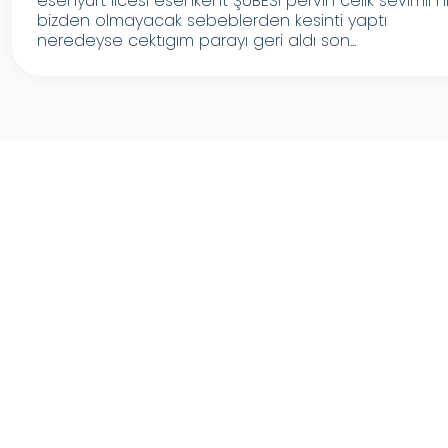
esenyurt ilcesi esenkent ŞUBESİ pervın celık sevimli 
bizden olmayacak sebeblerden kesinti yaptı
neredeyse cektıgım parayı geri aldı son...