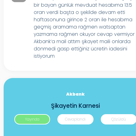
bir bayan günlük mevduat hesabıma 13.5
oran verdi başta o şekilde devam etti
haftasonuna girince 2 oran ile hesabıma
geçmiş aramama rağmen watsaptan
yazmama rağmen okuyor cevap vermiyor
Akbank’a mail attım şikayet maili onlarda
dönmedi gasp ettiğiniz ücretin iadesini
istiyorum
Akbank
Şikayetin Karnesi
Yayında
Cevaplandı
Çözüldü