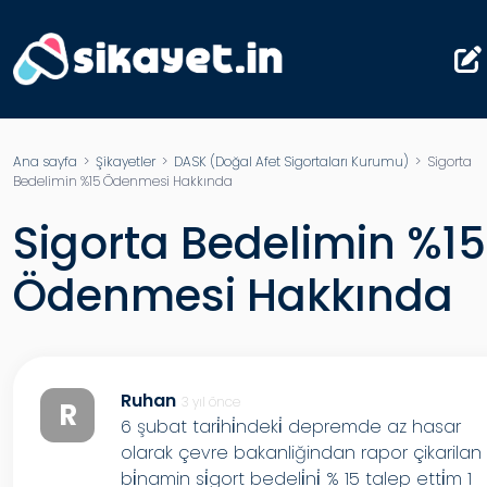
Ana sayfa
>
Şikayetler
>
DASK (Doğal Afet Sigortaları Kurumu)
> Sigorta
Bedelimin %15 Ödenmesi Hakkında
Sigorta Bedelimin %15
Ödenmesi Hakkında
Ruhan
3 yıl önce
R
6 şubat tari̇hi̇ndeki̇ depremde az hasar
olarak çevre bakanliğindan rapor çikarilan
bi̇namin si̇gort bedeli̇ni̇ % 15 talep etti̇m 1