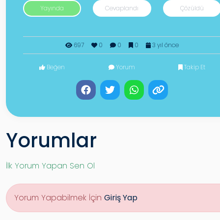
Yayında
Cevaplandı
Çözüldü
697
0
0
0
3 yıl önce
Beğen
Yorum
Takip Et
Yorumlar
İlk Yorum Yapan Sen Ol
Yorum Yapabilmek İçin
Giriş Yap