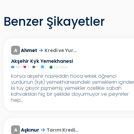
Benzer Şikayetler
A
Ahmet
Kredi ve Yur...
Akşehir Kyk Yemekhanesi
790
0
0
0
3 yıl önce
Konya akşehir nasreddin hoca erkek öğrenci
yurdunun (kyk) yemekhanesindeki yemeklerin içinde
kıl tüy çıkıyor pişmemiş yemekler ozellikle sabah
kahvaktıları hiç bir şekilde doyurmuyor ve peynirler
hep...
A
Aşkınur
Tarım Kredi...