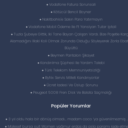
Vodafone Fatura Sorunsali
Kötücül Bencil Boyner
Nakitbahis'e Sakın Para Yatırmayın
Vodafone Mobil Ödeme Ile Ft Yansiyan Tutar Iptali
Tuzla Şubeye Gittik, Iki Tane Bayan Çalışan Vardı. Bize Poşetle Kar
Alamadığını Illaki Koli Olmak Zorunda Olduğu Söyleyerek Zorla Ebat
Büyüttü
Beymen Pantalon Şikayet
Kandırılma Şüphesi Ile Yardım Talebi
Türk Telekom Memnuniyetsizliği
Byfıix Servis Milleti Kandırıyorlar
Ücret Iadesi Ve Üslup Sorunu
Peugeot 5008 Fren Disk Ve Balata Saçmalığı
Popüler Yorumlar
3 yıl oldu hala bir dönüş olmadı… madam coco ‘ya güvenilmezmiş 
Malesef bursa suit Women yağmur erdaş da asla paramı iade etme