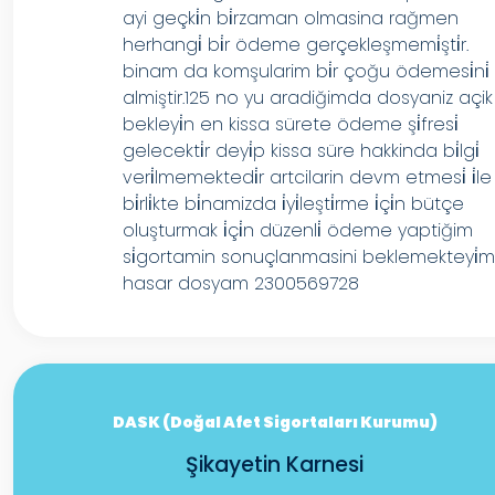
ayi geçki̇n bi̇rzaman olmasina rağmen
herhangi̇ bi̇r ödeme gerçekleşmemi̇şti̇r.
binam da komşularim bi̇r çoğu ödemesi̇ni̇
almiştir.125 no yu aradiğimda dosyaniz açik
bekleyi̇n en kissa sürete ödeme şi̇fresi̇
gelecekti̇r deyi̇p kissa süre hakkinda bi̇lgi̇
veri̇lmemektedi̇r artcilarin devm etmesi̇ i̇le
bi̇rli̇kte bi̇namizda i̇yi̇leşti̇rme i̇çi̇n bütçe
oluşturmak i̇çi̇n düzenli̇ ödeme yaptiğim
si̇gortamin sonuçlanmasini beklemekteyi̇m
hasar dosyam 2300569728
DASK (Doğal Afet Sigortaları Kurumu)
Şikayetin Karnesi