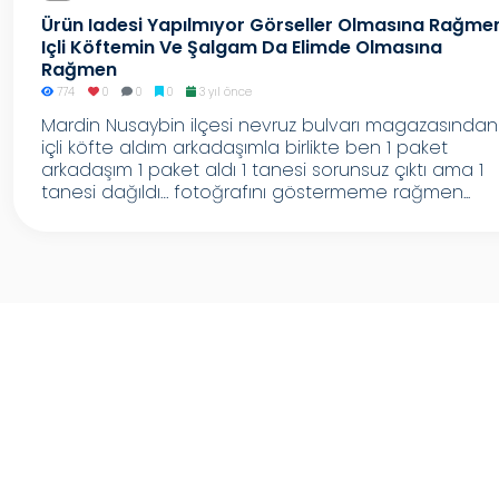
Ürün Iadesi Yapılmıyor Görseller Olmasına Rağme
Içli Köftemin Ve Şalgam Da Elimde Olmasına
Rağmen
774
0
0
0
3 yıl önce
Mardin Nusaybin ilçesi nevruz bulvarı magazasından
içli köfte aldım arkadaşımla birlikte ben 1 paket
arkadaşım 1 paket aldı 1 tanesi sorunsuz çıktı ama 1
tanesi dağıldı… fotoğrafını göstermeme rağmen...