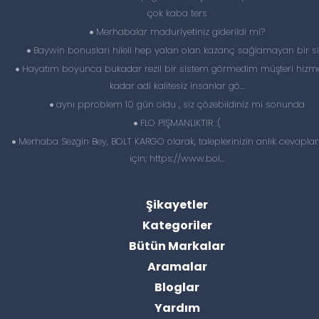
çok kaba ters
Merhabalar maduriyetiniz giderildi mi?
Baywin bonuslari hileli hep yalan olan kazanç sağlamayan bir si
Hayatım boyunca bukadar rezil bir sistem görmedim müşteri hizme
kadar adi kalitesiz insanlar gö...
aynı pproblem 10 gün oldu , siz çözebildiniz mi sonunda
FLO PİŞMANLIKTIR :(
Merhaba Sezgin Bey, BOLT KARGO olarak, taleplerinizin anlık cevapl
için; https://www.bol...
Şikayetler
Kategoriler
Bütün Markalar
Aramalar
Bloglar
Yardım