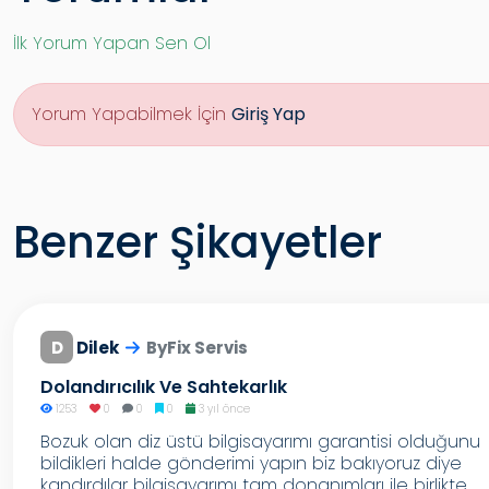
İlk Yorum Yapan Sen Ol
Yorum Yapabilmek İçin
Giriş Yap
Benzer Şikayetler
D
Dilek
ByFix Servis
Dolandırıcılık Ve Sahtekarlık
1253
0
0
0
3 yıl önce
Bozuk olan diz üstü bilgisayarımı garantisi olduğunu
bildikleri halde gönderimi yapın biz bakıyoruz diye
kandırdılar bilgisayarımı tam donanımları ile birlikte