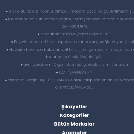
3 yıl oldu hala bir dönüş olmadı… madam coco ‘ya güvenilmezmiş 
Malesef bursa suit Women yağmur erdaş da asla paramı iade etme
çok kaba ters
Merhabalar maduriyetiniz giderildi mi?
Baywin bonuslari hileli hep yalan olan kazanç sağlamayan bir si
Hayatım boyunca bukadar rezil bir sistem görmedim müşteri hizme
kadar adi kalitesiz insanlar gö...
aynı pproblem 10 gün oldu , siz çözebildiniz mi sonunda
FLO PİŞMANLIKTIR :(
Merhaba Sezgin Bey, BOLT KARGO olarak, taleplerinizin anlık cevapl
için; https://www.bol...
Şikayetler
Kategoriler
Bütün Markalar
Aramalar