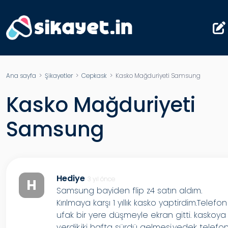
Ana sayfa
>
Şikayetler
>
Cepkask
> Kasko Mağduriyeti Samsung
Kasko Mağduriyeti
Samsung
Hediye
3 yıl önce
H
Samsung bayiden flip z4 satın aldım.
Kırılmaya karşı 1 yıllık kasko yaptirdim.Telefon
ufak bir yere düşmeyle ekran gitti. kaskoya
verdik.iki hafta sürdü gelmesi.yedek telefo