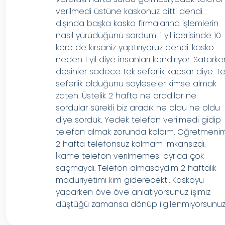
verilmedi üstüne kaskonuz bitti dendi.
dışında başka kasko firmalarına işlemlerin
nasıl yürüdüğünü sordum. 1 yıl içerisinde 10
kere de kırsaniz yaptırıyoruz dendi. kasko
neden 1 yıl diye insanları kandırıyor. Satark
desinler sadece tek seferlik kapsar diye. T
seferlik olduğunu söyleseler kimse almak
zaten. Üstelik 2 hafta ne aradılar ne
sordular sürekli biz aradık ne oldu ne oldu
diye sorduk. Yedek telefon verilmedi gidip
telefon almak zorunda kaldım. Öğretmeni
2 hafta telefonsuz kalmam imkansızdı.
İkame telefon verilmemesi ayrica çok
saçmaydı. Telefon almasaydim 2 haftalık
maduriyetimi kim giderecekti. Kaskoyu
yaparken öve öve anlatıyorsunuz işimiz
düştüğü zamansa dönüp ilgilenmiyorsunuz