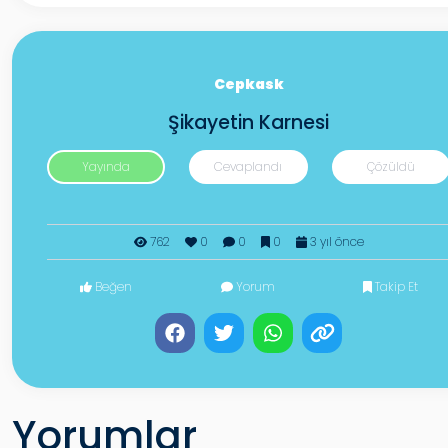
Cepkask
Şikayetin Karnesi
Yayında
Cevaplandı
Çözüldü
762
0
0
0
3 yıl önce
Beğen
Yorum
Takip Et
Yorumlar