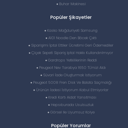
Buhar Makinesi
Popüler Şikayetler
Kasko Mağduriyeti Samsung
A101 Noodle Den Böcek Çıktı
Siparişimi İptal Ettiler Ücretimi Geri Ödemediler
Çiçek Sepeti Sipariş Iptal Hakkı Kullandırılmıyor
Gardrops Yetkililerinin Reddi
Peugeot Nev Tarabya 1650 TL'mizi Aldı
Süvari İade Oluşturmak Istiyorum
Peugeot 5008 Fren Disk Ve Balata Saçmalığı
Ürünün İadesi İstiyorum Kabul Etmiyorlar
Kredi Kartı Aidat Yansıtması
Hepsıburada Usulsuzluk
Görsel Ile Uyumsuz Kolye
Popüler Yorumlar