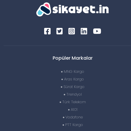
Popüler Markalar
MNG Kargo
Aras Kargo
Sürat Kargo
Trendyol
Türk Telekom
A101
Vodafone
PTT Kargo