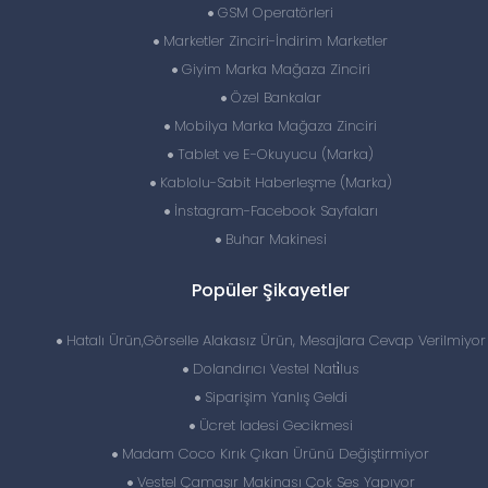
GSM Operatörleri
Marketler Zinciri-İndirim Marketler
Giyim Marka Mağaza Zinciri
Özel Bankalar
Mobilya Marka Mağaza Zinciri
Tablet ve E-Okuyucu (Marka)
Kablolu-Sabit Haberleşme (Marka)
İnstagram-Facebook Sayfaları
Buhar Makinesi
Popüler Şikayetler
Hatalı Ürün,Görselle Alakasız Ürün, Mesajlara Cevap Verilmiyor
Dolandırıcı Vestel Nati̇lus
Siparişim Yanlış Geldi
Ücret Iadesi Gecikmesi
Madam Coco Kırık Çıkan Ürünü Değiştirmiyor
Vestel Çamaşır Makinası Çok Ses Yapıyor