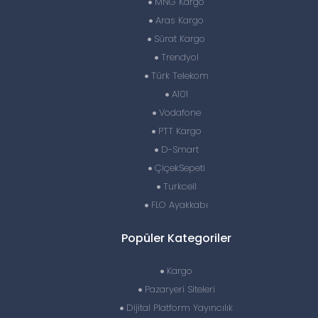
MNG Kargo
Aras Kargo
Sürat Kargo
Trendyol
Türk Telekom
A101
Vodafone
PTT Kargo
D-Smart
ÇiçekSepeti
Turkcell
FLO Ayakkabı
Popüler Kategoriler
Kargo
Pazaryeri Siteleri
Dijital Platform Yayıncılık