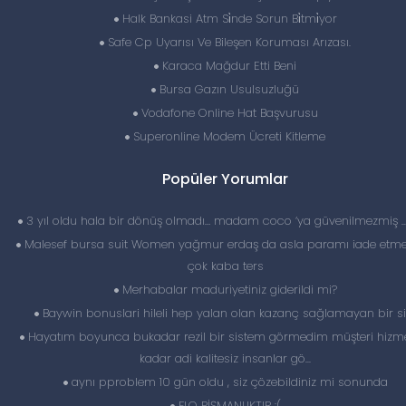
Halk Bankasi Atm Si̇nde Sorun Bi̇tmi̇yor
Safe Cp Uyarısı Ve Bileşen Koruması Arızası.
Karaca Mağdur Etti Beni
Bursa Gazın Usulsuzluğü
Vodafone Online Hat Başvurusu
Superonline Modem Ücreti Kitleme
Popüler Yorumlar
3 yıl oldu hala bir dönüş olmadı… madam coco ‘ya güvenilmezmiş 
Malesef bursa suit Women yağmur erdaş da asla paramı iade etme
çok kaba ters
Merhabalar maduriyetiniz giderildi mi?
Baywin bonuslari hileli hep yalan olan kazanç sağlamayan bir si
Hayatım boyunca bukadar rezil bir sistem görmedim müşteri hizme
kadar adi kalitesiz insanlar gö...
aynı pproblem 10 gün oldu , siz çözebildiniz mi sonunda
FLO PİŞMANLIKTIR :(