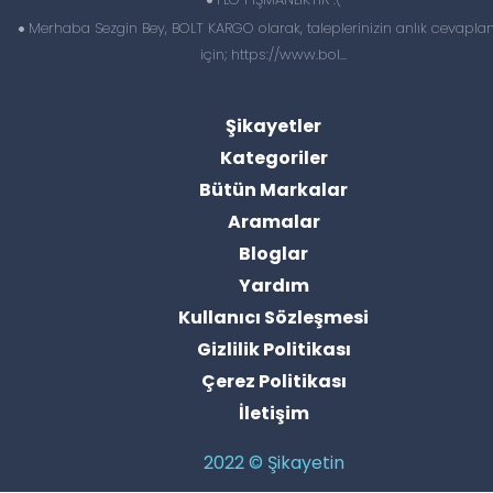
Merhaba Sezgin Bey, BOLT KARGO olarak, taleplerinizin anlık cevapl
için; https://www.bol...
Şikayetler
Kategoriler
Bütün Markalar
Aramalar
Bloglar
Yardım
Kullanıcı Sözleşmesi
Gizlilik Politikası
Çerez Politikası
İletişim
2022 © Şikayetin