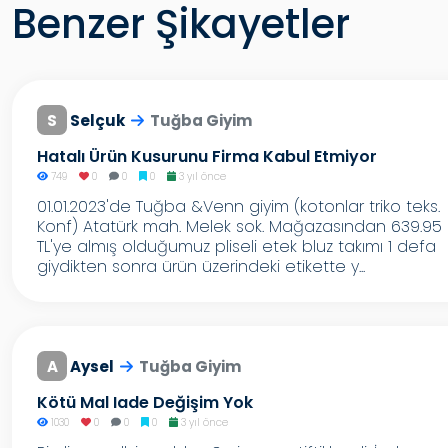
Benzer Şikayetler
S
Selçuk
Tuğba Giyim
Hatalı Ürün Kusurunu Firma Kabul Etmiyor
749
0
0
0
3 yıl önce
01.01.2023'de Tuğba &Venn giyim (kotonlar triko teks.
Konf) Atatürk mah. Melek sok. Mağazasından 639.95
TL'ye almış olduğumuz pliseli etek bluz takımı 1 defa
giydikten sonra ürün üzerindeki etikette y...
A
Aysel
Tuğba Giyim
Kötü Mal Iade Değişim Yok
1030
0
0
0
3 yıl önce