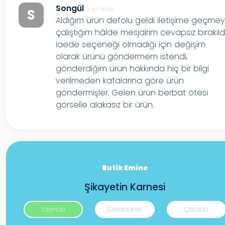
Songül
3 yıl önce
S
Aldığım ürün defolu geldi iletişime geçme
çalıştığım hâlde mesjalrım cevapsız bırakıld
iaede seçeneği olmadığı için değişim
olarak ürünü göndermem istendi,
gönderdiğim ürün hakkında hiç bir bilgi
verilmeden kafalarına göre ürün
göndermişler. Gelen ürün berbat ötesi
görselle alakasız bir ürün.
Butik Emine
Şikayetin Karnesi
Yayında
Cevaplandı
Çözüldü