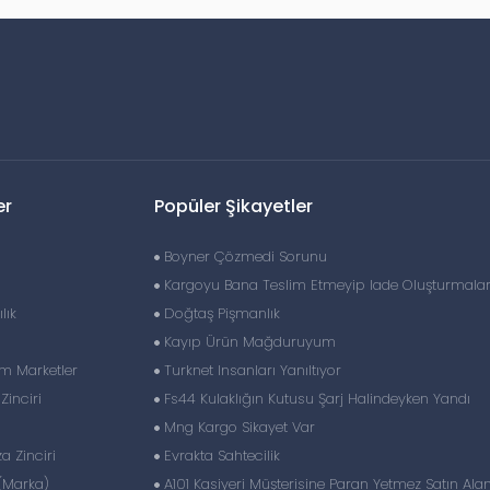
er
Popüler Şikayetler
Boyner Çözmedi Sorunu
Kargoyu Bana Teslim Etmeyip Iade Oluşturmalar
lık
Doğtaş Pişmanlık
Kayıp Ürün Mağduruyum
im Marketler
Turknet Insanları Yanıltıyor
inciri
Fs44 Kulaklığın Kutusu Şarj Halindeyken Yandı
Mng Kargo Sikayet Var
 Zinciri
Evrakta Sahtecilik
(Marka)
A101 Kasiyeri Müşterisine Paran Yetmez Satın Al