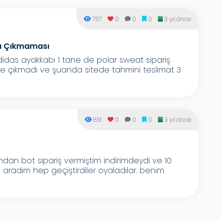
757
0
0
0
3 yıl önce
la Çıkmaması
didas ayakkabı 1 tane de polar sweat sipariş
 bile çıkmadı ve şuanda sitede tahmini teslimat 3
851
0
0
0
3 yıl önce
dan bot sipariş vermiştim indirimdeydi ve 10
 aradım hep geçiştirdiler oyaladılar. benim