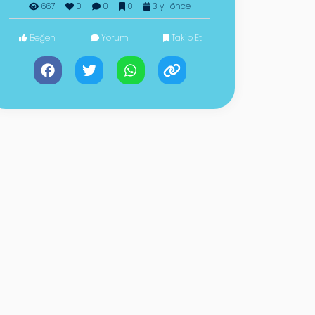
667
0
0
0
3 yıl önce
Beğen
Yorum
Takip Et