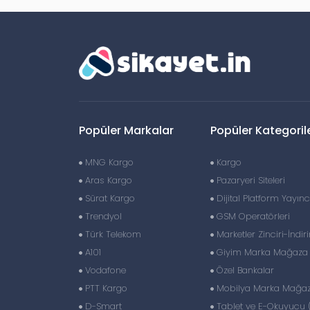
Popüler Markalar
Popüler Kategoril
MNG Kargo
Kargo
Aras Kargo
Pazaryeri Siteleri
Sürat Kargo
Dijital Platform Yayıncı
Trendyol
GSM Operatörleri
Türk Telekom
Marketler Zinciri-İndir
A101
Giyim Marka Mağaza Z
Vodafone
Özel Bankalar
PTT Kargo
Mobilya Marka Mağaza
D-Smart
Tablet ve E-Okuyucu 