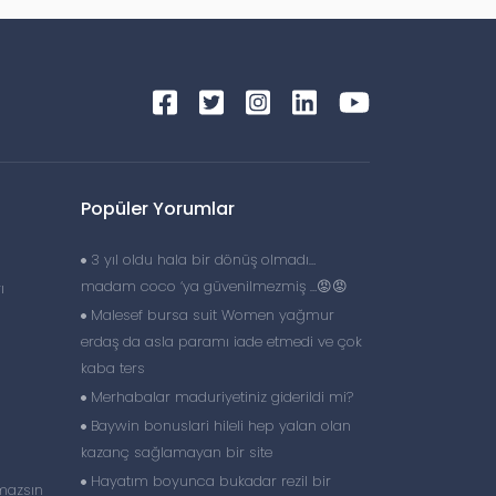
Popüler Yorumlar
3 yıl oldu hala bir dönüş olmadı…
madam coco ‘ya güvenilmezmiş …😡😡
ı
Malesef bursa suit Women yağmur
erdaş da asla paramı iade etmedi ve çok
kaba ters
Merhabalar maduriyetiniz giderildi mi?
Baywin bonuslari hileli hep yalan olan
kazanç sağlamayan bir site
Hayatım boyunca bukadar rezil bir
amazsın