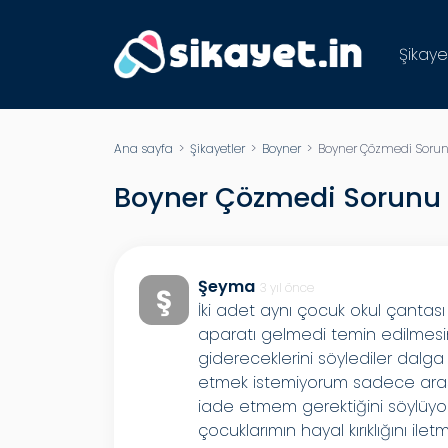
Şikaye
Ana sayfa
>
Şikayetler
>
Boyner
> Boyner Çözmedi Soru
Boyner Çözmedi Sorunu
Şeyma
3 yıl önce
Ş
İki adet aynı çocuk okul çantası
aparatı gelmedi temin edilmesin
gidereceklerini söylediler dalg
etmek istemiyorum sadece aras
iade etmem gerektiğini söylüyor
çocuklarımın hayal kırıklığını ile