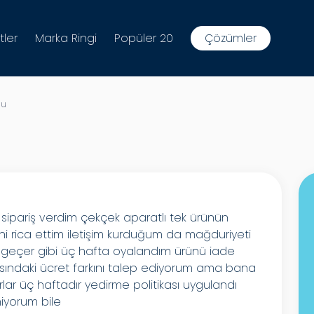
tler
Marka Ringi
Popüler 20
Çözümler
nu
 sipariş verdim çekçek aparatlı tek ürünün
i rica ettim iletişim kurduğum da mağduriyeti
a geçer gibi üç hafta oyalandım ürünü iade
ındaki ücret farkını talep ediyorum ama bana
lar üç haftadır yedirme politikası uygulandı
tmiyorum bile