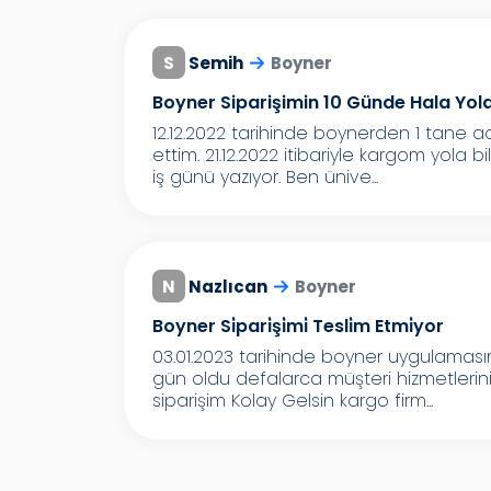
S
Semih
Boyner
Boyner Siparişimin 10 Günde Hala Yo
12.12.2022 tarihinde boynerden 1 tane a
ettim. 21.12.2022 itibariyle kargom yola
iş günü yazıyor. Ben ünive...
N
Nazlıcan
Boyner
Boyner Si̇pari̇şi̇mi̇ Tesli̇m Etmi̇yor
03.01.2023 tarihinde boyner uygulamasın
gün oldu defalarca müşteri hizmetlerini
siparişim Kolay Gelsin kargo firm...