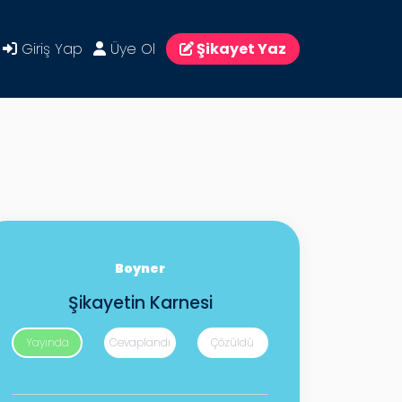
Giriş Yap
Üye Ol
Şikayet Yaz
Boyner
Şikayetin Karnesi
Yayında
Cevaplandı
Çözüldü