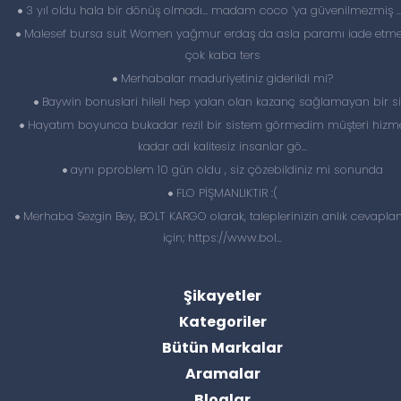
3 yıl oldu hala bir dönüş olmadı… madam coco ‘ya güvenilmezmiş 
Malesef bursa suit Women yağmur erdaş da asla paramı iade etme
çok kaba ters
Merhabalar maduriyetiniz giderildi mi?
Baywin bonuslari hileli hep yalan olan kazanç sağlamayan bir si
Hayatım boyunca bukadar rezil bir sistem görmedim müşteri hizme
kadar adi kalitesiz insanlar gö...
aynı pproblem 10 gün oldu , siz çözebildiniz mi sonunda
FLO PİŞMANLIKTIR :(
Merhaba Sezgin Bey, BOLT KARGO olarak, taleplerinizin anlık cevapl
için; https://www.bol...
Şikayetler
Kategoriler
Bütün Markalar
Aramalar
Bloglar