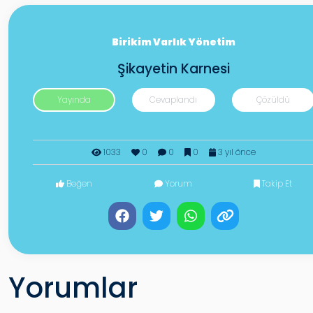
Birikim Varlık Yönetim
Şikayetin Karnesi
Yayında
Cevaplandı
Çözüldü
1033
0
0
0
3 yıl önce
Beğen
Yorum
Takip Et
Yorumlar