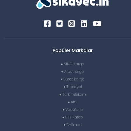
Popüler Markalar
MNG Kargo
Aras Kargo
Sürat Kargo
Trendyol
Türk Telekom
A101
Vodafone
PTT Kargo
D-Smart