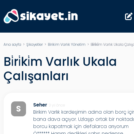
Ana sayfa
>
Şikayetler
>
Birikim Varlık Yönetim
> Bi̇ri̇ki̇m Varlık Ukala Çalış
Bi̇ri̇ki̇m Varlık Ukala
Çalışanları
Seher
3 yıl önce
S
Birikim Varlık kardeşimin adına olan borç içi
bana dava açıyor. Uzlaşıp ortak bir noktad
borcu kapatmak için defalarca arıyorum
Ö****** Hanım dedikleri şahıs nedense