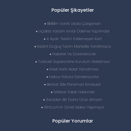
Popüler Şikayetler
Bi̇ri̇ki̇m Varlık Ukala Çalışanları
Uçakta Valizim Kırıldı Ödeme Yapılmadı
4 Aydır Teslim Edilemeyen Kart
Kadirli Doğuş Tarim Markette Yaniltmaca
Hakaret Ve Dolandırıcılık
Turkcell Superonline Kurulum Aldatması
Kredi Kartı Aidat Yansıtması
Haksız Fatura Gönderiyorlar
Berbat Site Paramıza Kondular
İstikbal Yatak Hakkında
Zara'dan Bir Daha Ürün Almam
Wnt.com.tr Ücret Iadesi Yapmıyor
Popüler Yorumlar