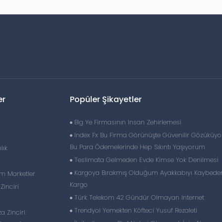
er
Popüler Şikayetler
Big Ye Firmasının Insan Zehirlemesi
Index Fx Bu Firma Görünüşte Güvenilir Gözüküy
Bu Para Ödemelerinde Hep Sıkıntı Yaşıyorum
lık
Teslimata Gelmeden Evde Kimse Yok Denilmesi
Kargoya Bırakmış Olduğum Ayakkabıyı Kaybeden
im Marketler
Kargo
inciri
Türk Telekom 42 Gündür Olmayan Internet
Trendyol Yemekten Köfteci Yusuf Rezaleti
 Zinciri