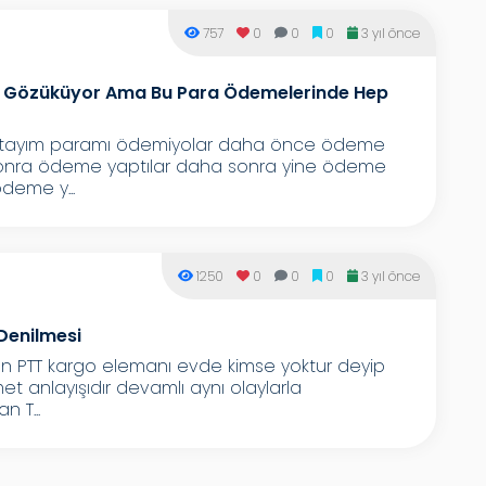
757
0
0
0
3 yıl önce
ir Gözüküyor Ama Bu Para Ödemelerinde Hep
aktayım paramı ödemiyolar daha önce ödeme
sonra ödeme yaptılar daha sonra yine ödeme
deme y...
1250
0
0
0
3 yıl önce
Denilmesi
 PTT kargo elemanı evde kimse yoktur deyip
t anlayışıdır devamlı aynı olaylarla
n T...