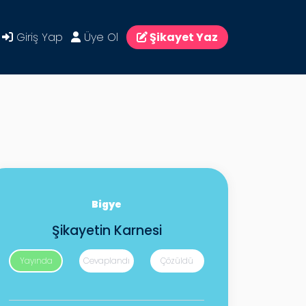
Giriş Yap
Üye Ol
Şikayet Yaz
Bigye
Şikayetin Karnesi
Yayında
Cevaplandı
Çözüldü