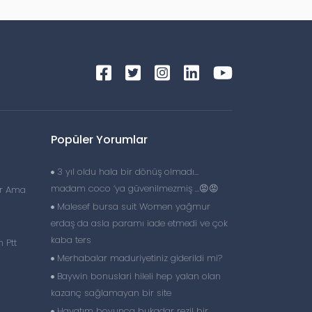
Popüler Yorumlar
3 yıl oldu hala bir dönüş olmadı…
madam coco ‘ya güvenilmezmiş …😡😡
or Ama
Malesef bursa suit Women yağmur
erdaş da asla paramı iade etmedi ve çok
kaba ters
 Ptt
Merhabalar maduriyetiniz giderildi mi?
Baywin bonuslari hileli hep yalan olan
kazanç sağlamayan bir site
Hayatım boyunca bukadar rezil bir