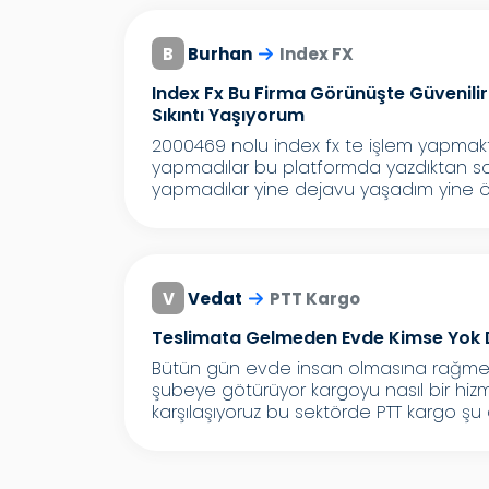
B
Burhan
Index FX
Index Fx Bu Firma Görünüşte Güvenil
Sıkıntı Yaşıyorum
2000469 nolu index fx te işlem yapm
yapmadılar bu platformda yazdıktan 
yapmadılar yine dejavu yaşadım yine ö
V
Vedat
PTT Kargo
Teslimata Gelmeden Evde Kimse Yok 
Bütün gün evde insan olmasına rağmen
şubeye götürüyor kargoyu nasıl bir hizme
karşılaşıyoruz bu sektörde PTT kargo şu a