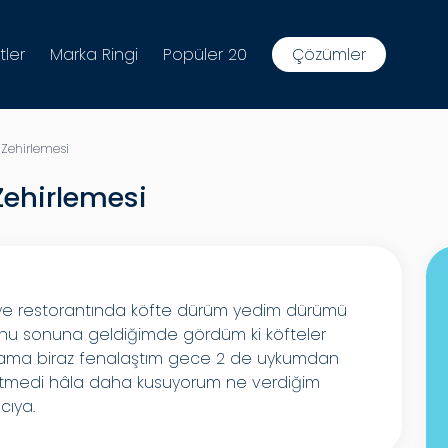
tler
Marka Ringi
Popüler 20
Çözümler
 Zehirlemesi
Zehirlemesi
ye restorantında köfte dürüm yedim dürümü
nu sonuna geldiğimde gördüm ki köfteler
şama biraz fenalaştım gece 2 de uykumdan
etmedi hâla daha kusuyorum ne verdiğim
cıya.