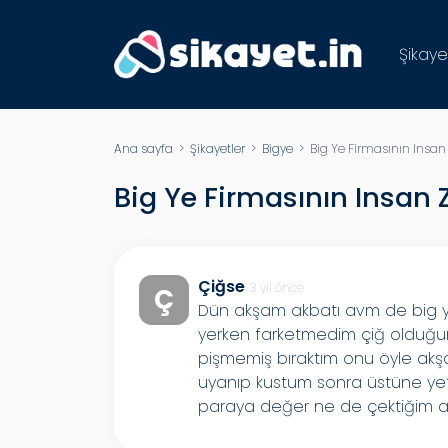
Şikaye
Ana sayfa
>
Şikayetler
>
Bigye
> Big Ye Firmasının Insan
Big Ye Firmasının Insan 
Çiğse
3 yıl önce
Ç
Dün akşam akbatı avm de big 
yerken farketmedim çiğ olduğu
pişmemiş bıraktım onu öyle ak
uyanıp kustum sonra üstüne y
paraya değer ne de çektiğim a