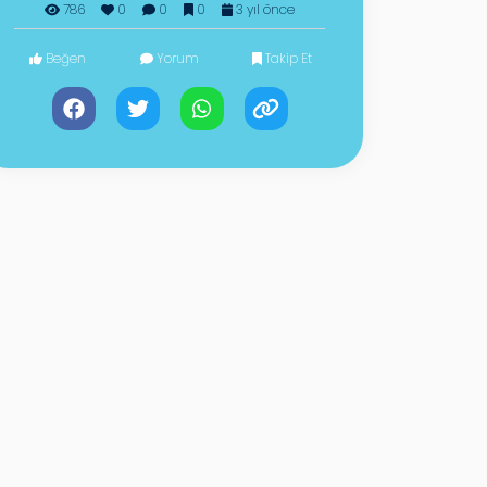
786
0
0
0
3 yıl önce
Beğen
Yorum
Takip Et