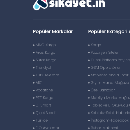
Popüler Markalar
Popüler Kategoril
MNG Kargo
Kargo
Aras Kargo
Pazaryeri Siteleri
Sürat Kargo
Dijital Platform Yayıncı
Trendyol
GSM Operatörleri
Türk Telekom
Marketler Zinciri-İndir
A101
Giyim Marka Mağaza Z
Vodafone
Özel Bankalar
PTT Kargo
Mobilya Marka Mağaza
D-Smart
Tablet ve E-Okuyucu 
ÇiçekSepeti
Kablolu-Sabit Haberl
Turkcell
İnstagram-Facebook S
FLO Ayakkabı
Buhar Makinesi