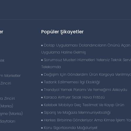
er
Popüler Şikayetler
Dolap Uygulaması Dolandırıcıların Önünü Açan 
Uygulama Haline Gelmiş
Sorumsuz Musteri Hizmetleri Yetersiz Teknik Serv
lık
Telekomda
Değişim Için Gönderdim Ürün Kargoya Verilmiy
im Marketler
Tedarik Edilmemesi İlgi Eksikliği
inciri
Trendyol Yemek Paramı Ve Yemeğimi Alıkoydu
Karaca Airfryer Sıcak Hava Fritözü
 Zinciri
Kelebek Mobilya Geç Teslimat Ve Kayıp Ürün
(Marka)
Sipariş Ve Mağaza Memnuniyetsizliği
eşme (Marka)
Herkes Birbirine Gönderiyor Ama Kimse İşlem Y
ayfaları
Koru Sigortasında Mağduriyet