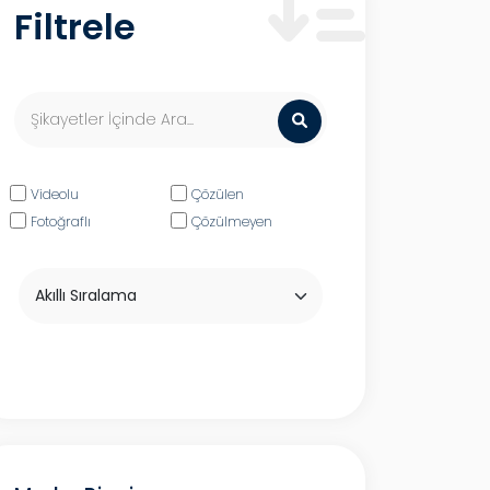
Filtrele
Videolu
Çözülen
Fotoğraflı
Çözülmeyen