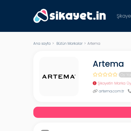
Şikaye
Ana sayfa
>
Bütün Markalar
> Artema
Artema
Oy Yo
Şikayetin Marka Üy
artema.com.tr