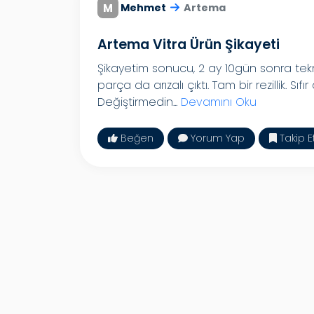
M
Mehmet
Artema
Artema Vitra Ürün Şikayeti
Şikayetim sonucu, 2 ay 10gün sonra tekn
parça da arızalı çıktı. Tam bir rezillik. Sıfı
Değiştirmedin...
Devamını Oku
Beğen
Yorum Yap
Takip E