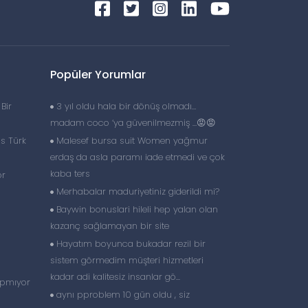
Popüler Yorumlar
Bir
3 yıl oldu hala bir dönüş olmadı…
madam coco ‘ya güvenilmezmiş …😡😡
is Türk
Malesef bursa suit Women yağmur
erdaş da asla paramı iade etmedi ve çok
kaba ters
or
Merhabalar maduriyetiniz giderildi mi?
Baywin bonuslari hileli hep yalan olan
kazanç sağlamayan bir site
Hayatım boyunca bukadar rezil bir
sistem görmedim müşteri hizmetleri
kadar adi kalitesiz insanlar gö...
apmıyor
aynı pproblem 10 gün oldu , siz