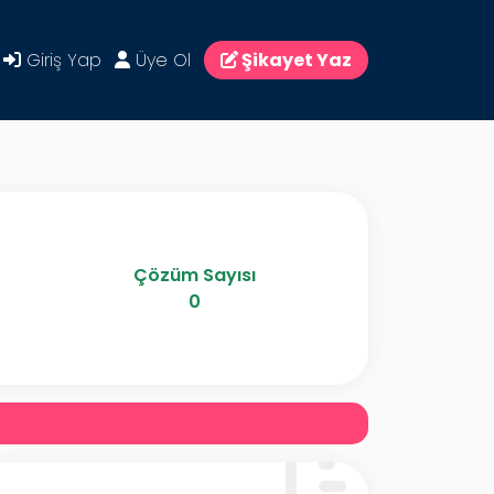
Giriş Yap
Üye Ol
Şikayet Yaz
Çözüm Sayısı
0