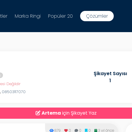
tler
Marka Ringi
Popüler 20
Çözümler
Şikayet Sayısı
k
1
esi Değildir
08503117070
Artema
için Şikayet Yaz
879
0
0
0
3 yıl önce