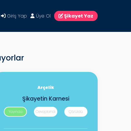
Giriş Yap
Üye Ol
Şikayet Yaz
ıyorlar
Arçelik
Şikayetin Karnesi
Yayında
Cevaplandı
Çözüldü