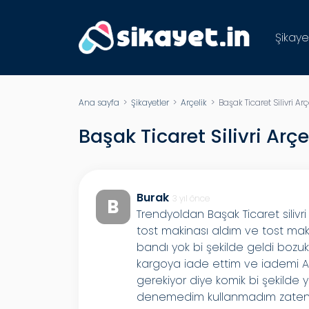
Şikaye
Ana sayfa
>
Şikayetler
>
Arçelik
> Başak Ticaret Silivri Ar
Başak Ticaret Silivri Arç
Burak
3 yıl önce
B
Trendyoldan Başak Ticaret silivr
tost makinası aldım ve tost mak
bandı yok bi şekilde geldi boz
kargoya iade ettim ve iademi Ar
gerekiyor diye komik bi şekilde
denemedim kullanmadım zaten 