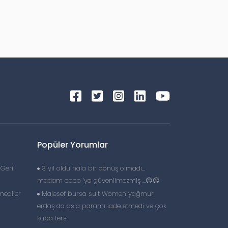
Popüler Yorumlar
 Geri
3 yıl oldu hala bir dönüş olmadı…
madam coco ‘ya güvenilmezmiş …😡😡
ediler
Malesef bursa suit Women yağmur
erdaş da asla paramı iade etmedi ve çok
kaba ters