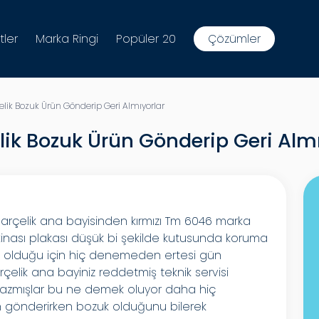
tler
Marka Ringi
Popüler 20
Çözümler
çelik Bozuk Ürün Gönderip Geri Almıyorlar
elik Bozuk Ürün Gönderip Geri Alm
i arçelik ana bayisinden kırmızı Tm 6046 marka
inası plakası düşük bi şekilde kutusunda koruma
uk olduğu için hiç denemeden ertesi gün
çelik ana bayiniz reddetmiş teknik servisi
 yazmışlar bu ne demek oluyor daha hiç
gönderirken bozuk olduğunu bilerek