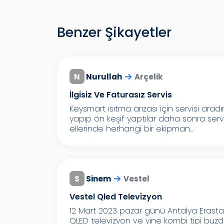
Benzer Şikayetler
N
Nurullah
Arçelik
İlgisiz Ve Faturasız Servis
Keysmart ısıtma arızası için servisi ar
yapıp ön keşif yaptılar daha sonra serv
ellerinde herhangi bir ekipman...
S
Sinem
Vestel
Vestel Qled Televi̇zyon
12 Mart 2023 pazar günü Antalya Eras
QLED televizyon ve yine kombi tipi b