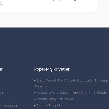
..
er
Popüler Şikayetler
Başak Ticaret Silivri Arçelik Bozuk Ürün Gönderip
Almıyorlar
Havale İle Para Ödedim Fakat Ürünümü Gönderm
lık
Akbank İadeyi Yatırmıyor
Aktif Bank Sigorta..
im Marketler