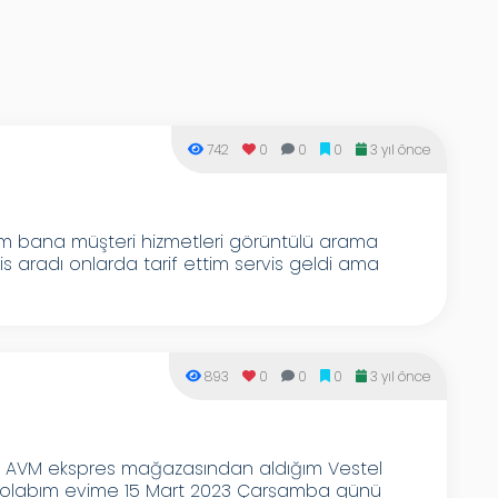
742
0
0
0
3 yıl önce
adım bana müşteri hizmetleri görüntülü arama
is aradı onlarda tarif ettim servis geldi ama
893
0
0
0
3 yıl önce
ta AVM ekspres mağazasından aldığım Vestel
uzdolabım evime 15 Mart 2023 Çarşamba günü