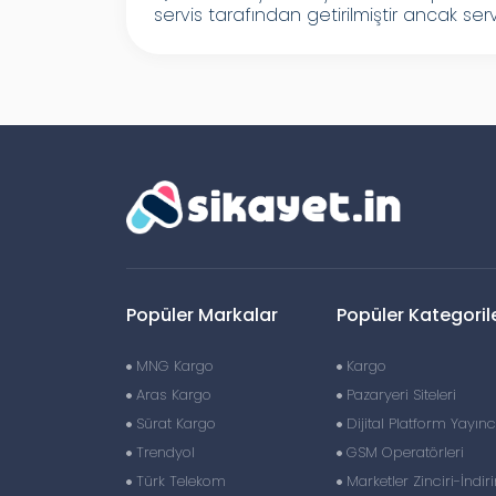
servis tarafından getirilmiştir ancak serv.
Popüler Markalar
Popüler Kategoril
MNG Kargo
Kargo
Aras Kargo
Pazaryeri Siteleri
Sürat Kargo
Dijital Platform Yayıncı
Trendyol
GSM Operatörleri
Türk Telekom
Marketler Zinciri-İndir