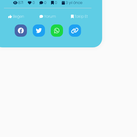
871
0
0
0
3 yıl önce
Beğen
Yorum
Takip Et