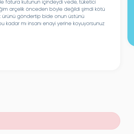
de fatura kutunun içindeydi vede, tüketici
im arçelik önceden böyle değildi şimdi kötü
zuk ürünü göndertip bide onun üstünü
 bu kadar mı insanı enayi yerine koyuyorsunuz