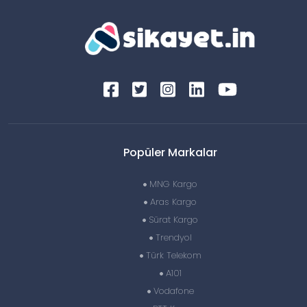
Popüler Markalar
MNG Kargo
Aras Kargo
Sürat Kargo
Trendyol
Türk Telekom
A101
Vodafone