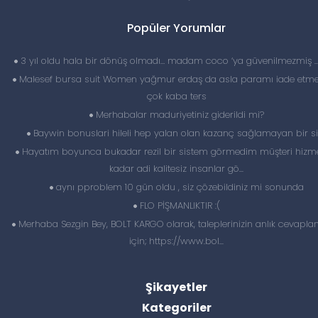
Popüler Yorumlar
3 yıl oldu hala bir dönüş olmadı… madam coco ‘ya güvenilmezmiş 
Malesef bursa suit Women yağmur erdaş da asla paramı iade etme
çok kaba ters
Merhabalar maduriyetiniz giderildi mi?
Baywin bonuslari hileli hep yalan olan kazanç sağlamayan bir si
Hayatım boyunca bukadar rezil bir sistem görmedim müşteri hizme
kadar adi kalitesiz insanlar gö...
aynı pproblem 10 gün oldu , siz çözebildiniz mi sonunda
FLO PİŞMANLIKTIR :(
Merhaba Sezgin Bey, BOLT KARGO olarak, taleplerinizin anlık cevapl
için; https://www.bol...
Şikayetler
Kategoriler