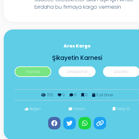
birdaha bu firmaya kargo vermesin
Aras Kargo
Şikayetin Karnesi
Yayında
Cevaplandı
Çözüldü
705
0
0
0
3 yıl önce
Beğen
Yorum
Takip Et