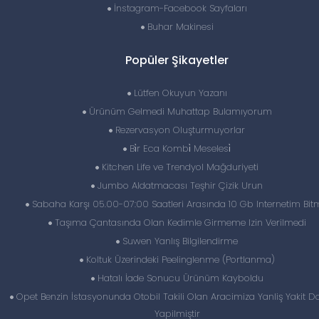
İnstagram-Facebook Sayfaları
Buhar Makinesi
Popüler Şikayetler
Lütfen Okuyun Yazanı
Ürünüm Gelmedi Muhattap Bulamıyorum
Rezervasyon Oluşturmuyorlar
Bi̇r Eca Kombi̇ Meselesi̇
Kitchen Life ve Trendyol Mağduriyeti
Jumbo Aldatmacası Teşhir Çizik Urun
Sabaha Karşı 05.00-07:00 Saatleri Arasında 10 Gb Internetim Bit
Taşıma Çantasında Olan Kedimle Girmeme Izin Verilmedi
Suwen Yanlış Bilgilendirme
Koltuk Üzerindeki Peelinglenme (Portlanma)
Hatalı İade Sonucu Ürünüm Kayboldu
Opet Benzin İstasyonunda Otobil Takili Olan Aracimiza Yanliş Yakit 
Yapilmiştir