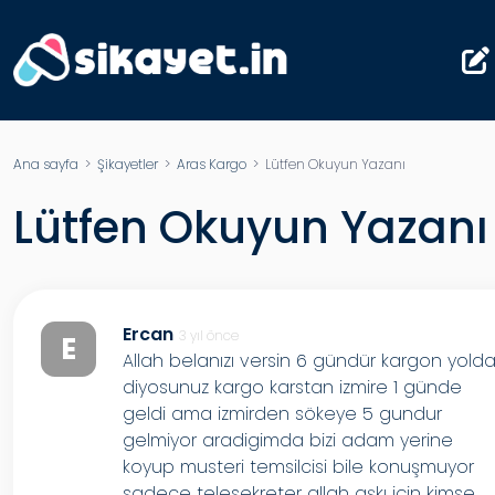
Ana sayfa
>
Şikayetler
>
Aras Kargo
> Lütfen Okuyun Yazanı
Lütfen Okuyun Yazanı
Ercan
3 yıl önce
E
Allah belanızı versin 6 gündür kargon yold
diyosunuz kargo karstan izmire 1 günde
geldi ama izmirden sökeye 5 gundur
gelmiyor aradigimda bizi adam yerine
koyup musteri temsilcisi bile konuşmuyor
sadece telesekreter allah aşkı için kimse