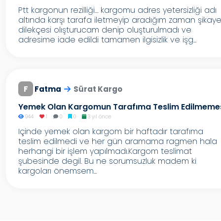
Ptt kargonun rezilliği… kargomu adres yetersizliği adı
altında karşı tarafa iletmeyip aradığım zaman şikaye
dilekçesi olışturucam denip oluşturulmadı ve
adresime iade edildi tamamen ilgisizlik ve işg...
F
Fatma
Sürat Kargo
Yemek Olan Kargomun Tarafıma Teslim Edilmeme
944
1
0
0
3 yıl önce
Içinde yemek olan kargom bir haftadır tarafıma
teslim edilmedi ve her gün aramama ragmen hala
herhangi bir işlem yapılmadı.Kargom teslimat
şubesinde degil. Bu ne sorumsuzluk madem ki
kargoları önemsem...