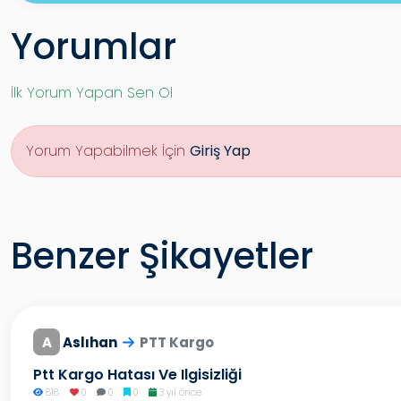
Yorumlar
İlk Yorum Yapan Sen Ol
Yorum Yapabilmek İçin
Giriş Yap
Benzer Şikayetler
A
Aslıhan
PTT Kargo
Ptt Kargo Hatası Ve Ilgisizliği
818
0
0
0
3 yıl önce