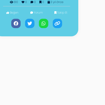
810
0
0
0
3 yıl önce
Beğen
Yorum
Takip Et