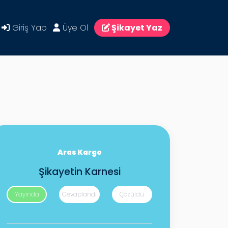
Giriş Yap
Üye Ol
Şikayet Yaz
Aras Kargo
Şikayetin Karnesi
Yayında
Cevaplandı
Çözüldü