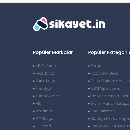
Popüler Markalar
Popüler Kategoril
MNG Kargo
Kargo
Aras Kargo
Pazaryeri Siteleri
Sürat Kargo
Dijital Platform Yayıncı
Trendyol
GSM Operatörleri
Türk Telekom
Marketler Zinciri-İndir
A101
Giyim Marka Mağaza Z
Vodafone
Özel Bankalar
PTT Kargo
Mobilya Marka Mağaza
D-Smart
Tablet ve E-Okuyucu 