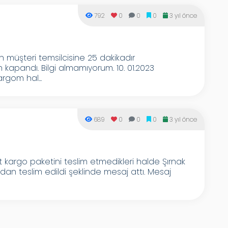
792
0
0
0
3 yıl önce
 müşteri temsilcisine 25 dakikadır
kapandı. Bilgi almamıyorum. 10. 01.2023
rgom hal...
689
0
0
0
3 yıl önce
it kargo paketini teslim etmedikleri halde Şırnak
dan teslim edildi şeklinde mesaj attı. Mesaj