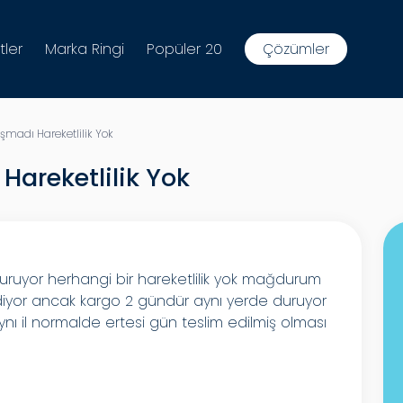
tler
Marka Ringi
Popüler 20
Çözümler
madı Hareketlilik Yok
areketlilik Yok
uruyor herhangi bir hareketlilik yok mağdurum
ediyor ancak kargo 2 gündür aynı yerde duruyor
nı il normalde ertesi gün teslim edilmiş olması