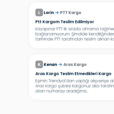
L
Lori̇n
PTT Kargo
Ptt Kargom Teslim Edilmiyor
Kayapınar PTT ilk sırada olmama rağmen
bağlanamıyorum. Şimdide kendiliğinden 
tarihinde PTT tarafından teslim alınan ka
K
Kenan
Aras Kargo
Aras Kargo Teslim Etmedikleri Kargo
Eşimin Trendyol'dan yaptığı alışverişe a
Aras kargo şubesi kargonuz alıcı tarafın
atan numarayı aradığımız...