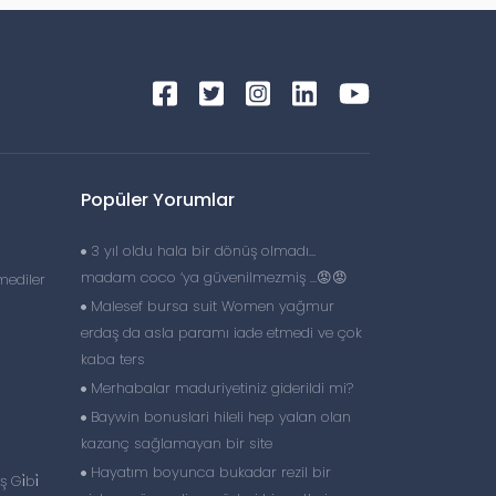
Popüler Yorumlar
3 yıl oldu hala bir dönüş olmadı…
madam coco ‘ya güvenilmezmiş …😡😡
ediler
Malesef bursa suit Women yağmur
erdaş da asla paramı iade etmedi ve çok
kaba ters
Merhabalar maduriyetiniz giderildi mi?
Baywin bonuslari hileli hep yalan olan
kazanç sağlamayan bir site
Hayatım boyunca bukadar rezil bir
 Gi̇bi̇