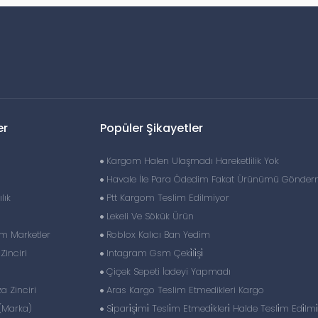
er
Popüler Şikayetler
Kargom Halen Ulaşmadı Hareketlilik Yok
Havale İle Para Ödedim Fakat Ürünümü Gönderm
lık
Ptt Kargom Teslim Edilmiyor
Lekeli Ve Sökük Ürün
im Marketler
Roblox Kalıcı Ban Yedim
inciri
Intagram Gsm Çeki̇li̇şi̇
Çiçek Sepeti İadeyi Yapmadı
 Zinciri
Aras Kargo Teslim Etmedikleri Kargo
(Marka)
Si̇pari̇şi̇mi̇ Tesli̇m Etmedi̇kleri̇ Halde Tesli̇m Edi̇lmi̇ş