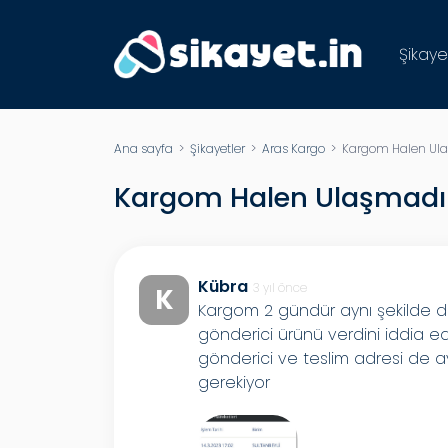
Şikaye
Ana sayfa
>
Şikayetler
>
Aras Kargo
> Kargom Halen Ulaş
Kargom Halen Ulaşmadı H
Kübra
3 yıl önce
K
Kargom 2 gündür aynı şekilde d
gönderici ürünü verdini iddia 
gönderici ve teslim adresi de ay
gerekiyor