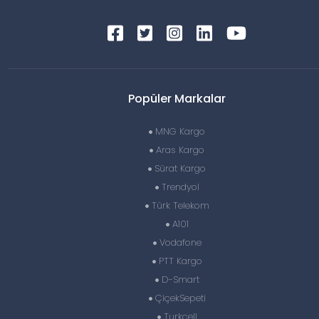
Popüler Markalar
MNG Kargo
Aras Kargo
Sürat Kargo
Trendyol
Türk Telekom
A101
Vodafone
PTT Kargo
D-Smart
ÇiçekSepeti
Turkcell