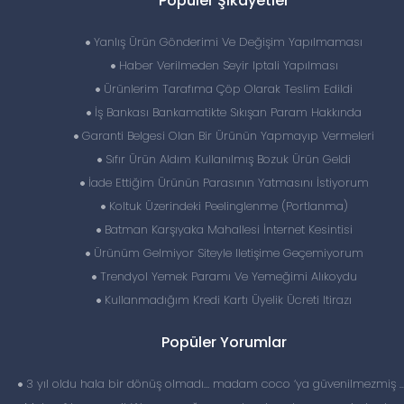
Popüler Şikayetler
Yanlış Ürün Gönderimi Ve Değişim Yapılmaması
Haber Verilmeden Seyir Iptali Yapılması
Ürünlerim Tarafıma Çöp Olarak Teslim Edildi
İş Bankası Bankamatikte Sıkışan Param Hakkında
Garanti Belgesi Olan Bir Ürünün Yapmayıp Vermeleri
Sıfır Ürün Aldım Kullanılmış Bozuk Ürün Geldi
İade Ettiğim Ürünün Parasının Yatmasını İstiyorum
Koltuk Üzerindeki Peelinglenme (Portlanma)
Batman Karşıyaka Mahallesi İnternet Kesintisi
Ürünüm Gelmiyor Siteyle Iletişime Geçemiyorum
Trendyol Yemek Paramı Ve Yemeğimi Alıkoydu
Kullanmadığım Kredi Kartı Üyelik Ücreti Itirazı
Popüler Yorumlar
3 yıl oldu hala bir dönüş olmadı… madam coco ‘ya güvenilmezmiş 