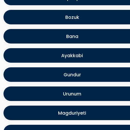
Bozuk
Bana
Ayakkabi
Gundur
Urunum
Magduriyeti