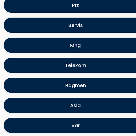
Ptt
Servis
Mng
Telekom
Ragmen
Asla
Var