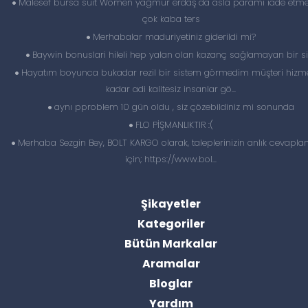
Malesef bursa suit Women yağmur erdaş da asla paramı iade etme
çok kaba ters
Merhabalar maduriyetiniz giderildi mi?
Baywin bonuslari hileli hep yalan olan kazanç sağlamayan bir si
Hayatım boyunca bukadar rezil bir sistem görmedim müşteri hizme
kadar adi kalitesiz insanlar gö...
aynı pproblem 10 gün oldu , siz çözebildiniz mi sonunda
FLO PİŞMANLIKTIR :(
Merhaba Sezgin Bey, BOLT KARGO olarak, taleplerinizin anlık cevapl
için; https://www.bol...
Şikayetler
Kategoriler
Bütün Markalar
Aramalar
Bloglar
Yardım