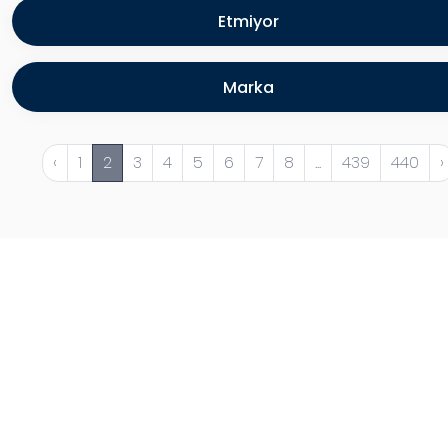
Etmiyor
Marka
‹
1
2
3
4
5
6
7
8
...
439
440
›