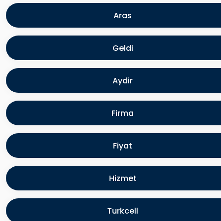
Aras
Geldi
Aydir
Firma
Fiyat
Hizmet
Turkcell