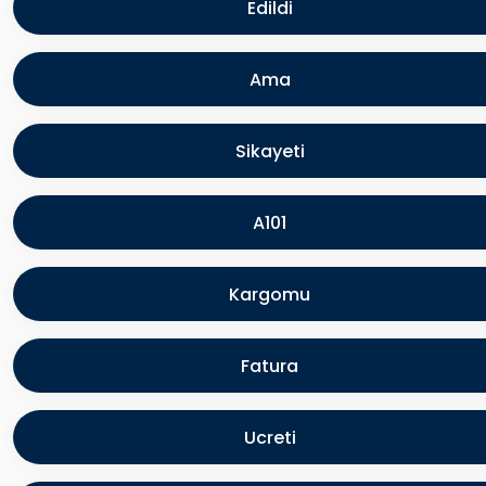
Edildi
Ama
Sikayeti
A101
Kargomu
Fatura
Ucreti