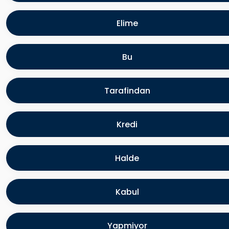
Elime
Bu
Tarafindan
Kredi
Halde
Kabul
Yapmiyor