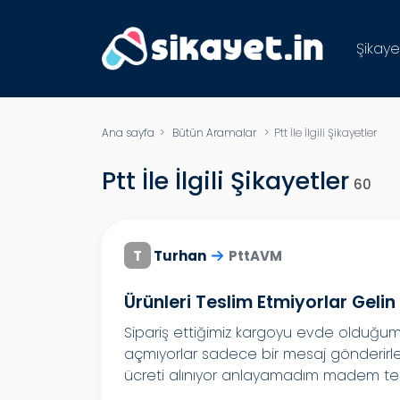
Şikaye
Ana sayfa
>
Bütün Aramalar
>
Ptt İle İlgili Şikayetler
Ptt İle İlgili Şikayetler
60
T
Turhan
PttAVM
Ürünleri Teslim Etmiyorlar Gelin 
Sipariş ettiğimiz kargoyu evde olduğum
açmıyorlar sadece bir mesaj gönderirl
ücreti alınıyor anlayamadım madem tesl