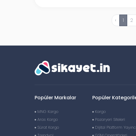
‹
1
2
Popüler Markalar
Popüler Kategoril
MNG Kargo
Kargo
Aras Kargo
Pazaryeri Siteleri
Sürat Kargo
Dijital Platform Yayıncı
Trendyol
GSM Operatörleri