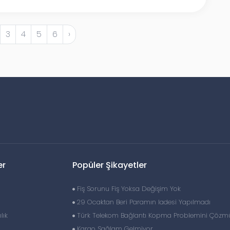
3
4
5
6
›
er
Popüler Şikayetler
Fiş Sorunu Fiş Yoksa Değişim Yok
29 Ocaktan Beri Paramın Iadesi Yapılmadı
lık
Türk Telekom Bağlantı Kopma Problemini Çözm
Kargo Sağlam Gelmiyor