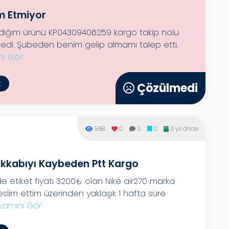
m Etmiyor
aldığım ürünü KP04309406259 kargo takip nolu
tmedi. Şubeden benim gelip almamı talep etti.
ı Gör
t
Çözülmedi
Çözülmedi
968
0
0
0
3 yıl önce
kkabıyı Kaybeden Ptt Kargo
de etiket fiyatı 3200₺ olan Nike air270 marka
teslim ettim üzerinden yaklaşık 1 hafta süre
vamını Gör