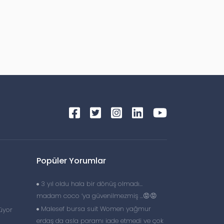
Popüler Yorumlar
3 yıl oldu hala bir dönüş olmadı…
madam coco ‘ya güvenilmezmiş …😡😡
Malesef bursa suit Women yağmur
üyor
erdaş da asla paramı iade etmedi ve çok