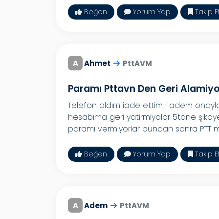
Beğen
Yorum Yap
Takip E
A
Ahmet
PttAVM
Paramı Pttavn Den Geri Alamiy
Telefon aldım iade ettim i adem ona
hesabıma geri yatirmiyolar 5tane şikaye
paramı vermiyorlar bundan sonra PTT mı 
Beğen
Yorum Yap
Takip E
A
Adem
PttAVM