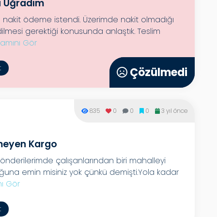
a Uğradım
l nakit ödeme istendi. Üzerimde nakit olmadığı
lmesi gerektiği konusunda anlaştık. Teslim
amını Gör
t
Çözülmedi
Çözülmedi
835
0
0
0
3 yıl önce
lmeyen Kargo
 gönderilerimde çalışanlarından biri mahalleyi
ğuna emin misiniz yok çünkü demişti.Yola kadar
ı Gör
t