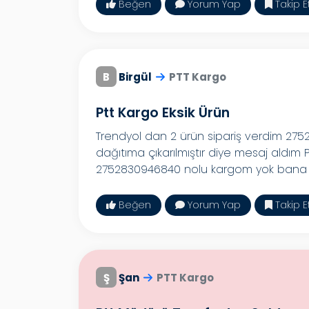
Beğen
Yorum Yap
Takip E
B
Birgül
PTT Kargo
Ptt Kargo Eksik Ürün
Trendyol dan 2 ürün sipariş verdim 27
dağıtıma çıkarılmıştır diye mesaj aldım
2752830946840 nolu kargom yok bana u
Beğen
Yorum Yap
Takip E
Ş
Şan
PTT Kargo