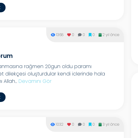
t
1368
0
0
0
2 yıl önce
orum
ylanmasına rağmen 20gun oldu paramı
t dilekçesi oluşturdular kendi iclerinde hala
Allah...
Devamını Gör
t
1032
0
0
0
3 yıl önce