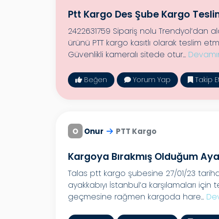
Ptt Kargo Des Şube Kargo Tesli
2422631759 Sipariş nolu Trendyol’dan 
ürünü PTT kargo kasıtlı olarak teslim e
Güvenlikli kameralı sitede otur...
Devamın
Beğen
Yorum Yap
Takip E
O
Onur
PTT Kargo
Kargoya Bırakmış Olduğum Aya
Talas ptt kargo şubesine 27/01/23 tarih
ayakkabıyı İstanbul’a karşılamaları için 
geçmesine rağmen kargoda hare...
De