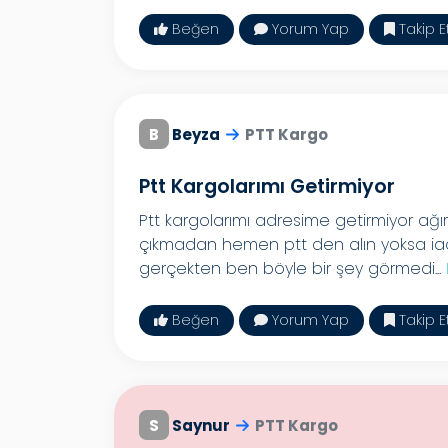
Beğen
Yorum Yap
Takip E
B
Beyza
PTT Kargo
Ptt Kargolarımı Getirmiyor
Ptt kargolarımı adresime getirmiyor ağı
çıkmadan hemen ptt den alın yoksa iad
gerçekten ben böyle bir şey görmedi...
Beğen
Yorum Yap
Takip E
S
Saynur
PTT Kargo