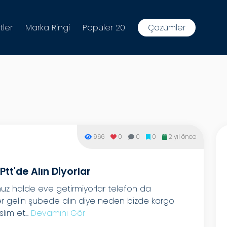
tler
Marka Ringi
Popüler 20
Çözümler
966
0
0
0
2 yıl önce
Ptt'de Alın Diyorlar
uz halde eve getirmiyorlar telefon da
er gelin şubede alın diye neden bizde kargo
im et...
Devamını Gör