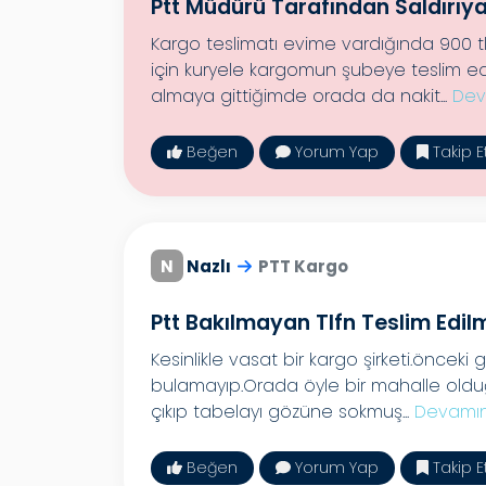
Ptt Müdürü Tarafından Saldırıy
Kargo teslimatı evime vardığında 900 t
için kuryele kargomun şubeye teslim edi
almaya gittiğimde orada da nakit...
Dev
Beğen
Yorum Yap
Takip E
N
Nazlı
PTT Kargo
Ptt Bakılmayan Tlfn Teslim Edi
Kesinlikle vasat bir kargo şirketi.önceki
bulamayıp.Orada öyle bir mahalle oldu
çıkıp tabelayı gözüne sokmuş...
Devamın
Beğen
Yorum Yap
Takip E