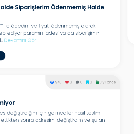
Halde Siparişlerim Ödenmemiş Halde
FT ile ödedim ve fiyatı ödenmemiş olarak
ep ediyor paramın iadesi ya da siparişimin
..
Devamını Gör
t
943
0
0
0
3 yıl önce
miyor
res değiştirdiğim için gelmediler nasıl teslim
iş ettikten sonra adresimi değiştirdim ve şu an