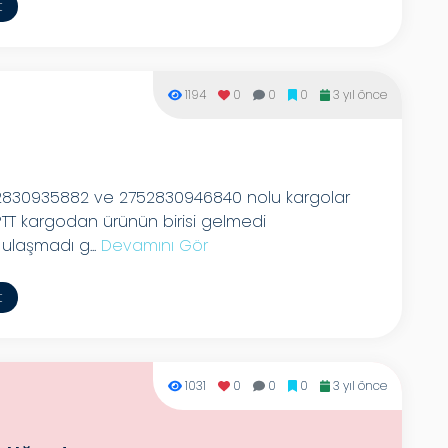
t
1194
0
0
0
3 yıl önce
52830935882 ve 2752830946840 nolu kargolar
 PTT kargodan ürünün birisi gelmedi
laşmadı g...
Devamını Gör
t
1031
0
0
0
3 yıl önce