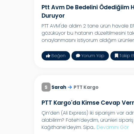
Ptt Avm De Bedelini Ödediğiim 
Duruyor
PTT AVM'de aldım 2 tane ürün havale E
gözüküyor bu hatanın düzeltilmesini tal
onaylanmasını istiyorum aldığım ürünleri.
Beğen
Yorum Yap
Takip E
S
Sarah
PTT Kargo
PTT Kargo'da Kimse Cevap Ver
Çin’den (Ali Express) iki siparişim var ad
alabilirim? Fateh’deydim, ürünleri sipar
Kağıthane’deyim. Sipa...
Devamını Gör