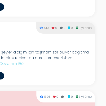
t
1010
0
0
0
3 yıl önce
r şeyler aldığım için taşımam zor oluyor dağitima
e olaxak diyor bu nasıl sorumsuzluk ya
Devamını Gör
t
1896
0
1
0
3 yıl önce