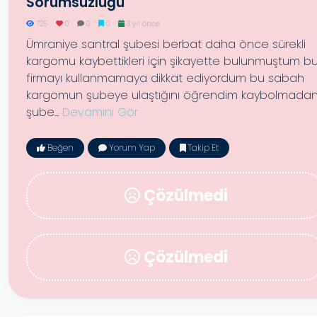
Sorumsuzluğu
725
0
0
0
3 yıl önce
Ümraniye santral şubesi berbat daha önce sürekli
kargomu kaybettikleri için şikayette bulunmuştum b
firmayı kullanmamaya dikkat ediyordum bu sabah
kargomun şubeye ulaştığını öğrendim kaybolmada
şube...
Devamını Gör
Beğen
Yorum Yap
Takip Et
Çözülmedi
Çözülmedi