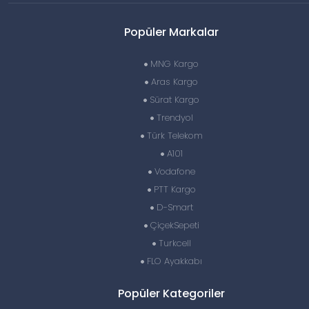
Popüler Markalar
MNG Kargo
Aras Kargo
Sürat Kargo
Trendyol
Türk Telekom
A101
Vodafone
PTT Kargo
D-Smart
ÇiçekSepeti
Turkcell
FLO Ayakkabı
Popüler Kategoriler