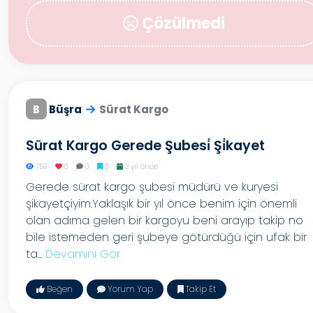
Çözülmedi
B
Büşra
Sürat Kargo
Sürat Kargo Gerede Şubesi̇ Şi̇kayet
759
0
0
0
3 yıl önce
Gerede sürat kargo şubesi müdürü ve kuryesi
şikayetçiyim.Yaklaşık bir yıl önce benim için önemli
olan adıma gelen bir kargoyu beni arayıp takip no
bile istemeden geri şubeye götürdüğü için ufak bir
ta...
Devamını Gör
Beğen
Yorum Yap
Takip Et