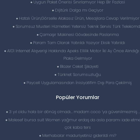
Uygun Paket Önerisi Sınırlamıyor Hep Bir Fazlasi
Dijitürk Dalga mı Geçiyor
Hatalı Ürün,Görselle Alakasız Ürün, Mesajlara Cevap Verilmiyor
Sorumsuz Musteri Hizmetleri Yetersiz Teknik Servis Türk Telekom
Çamaşır Makinesi Gövdesinde Paslanma
Param Tam Olarak Yatırıldı Yazıyor Eksik Yatırıldı
A101 Internet Alışverişi Hakkında Apeks Ellilik Motor İki Ay Önce Alındığ
Plaka Gelmiyor
Blazer Ceket Şikayeti
Türknet Sorumsuzluğu
Paycell Uygulamasından İnisiyatifim Dışı Para Çekilmiş
Popüler Yorumlar
3 yıl oldu hala bir dönüş olmadı… madam coco ‘ya güvenilmezmiş 
Malesef bursa suit Women yağmur erdaş da asla paramı iade etme
çok kaba ters
Merhabalar maduriyetiniz giderildi mi?