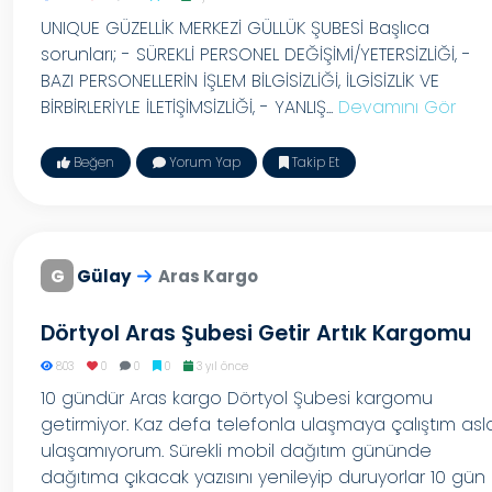
UNIQUE GÜZELLİK MERKEZİ GÜLLÜK ŞUBESİ Başlıca
sorunları; - SÜREKLİ PERSONEL DEĞİŞİMİ/YETERSİZLİĞİ, -
BAZI PERSONELLERİN İŞLEM BİLGİSİZLİĞİ, İLGİSİZLİK VE
BİRBİRLERİYLE İLETİŞİMSİZLİĞİ, - YANLIŞ...
Devamını Gör
Beğen
Yorum Yap
Takip Et
G
Gülay
Aras Kargo
Dörtyol Aras Şubesi Getir Artık Kargomu
803
0
0
0
3 yıl önce
10 gündür Aras kargo Dörtyol Şubesi kargomu
getirmiyor. Kaz defa telefonla ulaşmaya çalıştım asl
ulaşamıyorum. Sürekli mobil dağıtım gününde
dağıtıma çıkacak yazısını yenileyip duruyorlar 10 gün