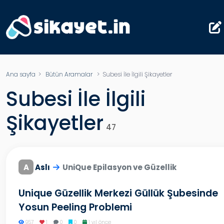
Ana sayfa
>
Bütün Aramalar
>
Subesi İle İlgili Şikayetler
Subesi İle İlgili
Şikayetler
47
A
Aslı
UniQue Epilasyon ve Güzellik
Unique Güzellik Merkezi Güllük Şubesinde
Yosun Peeling Problemi
957
1
0
0
1 yıl önce