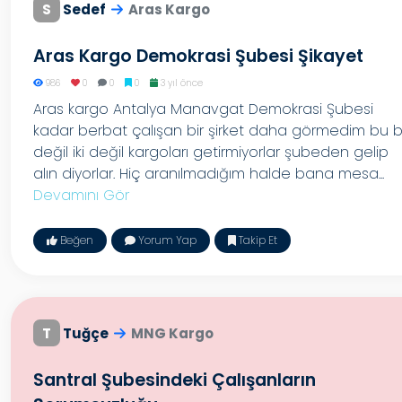
S
Sedef
Aras Kargo
Aras Kargo Demokrasi Şubesi Şikayet
986
0
0
0
3 yıl önce
Aras kargo Antalya Manavgat Demokrasi Şubesi
kadar berbat çalışan bir şirket daha görmedim bu b
değil iki değil kargoları getirmiyorlar şubeden gelip
alın diyorlar. Hiç aranılmadığım halde bana mesa...
Devamını Gör
Beğen
Yorum Yap
Takip Et
T
Tuğçe
MNG Kargo
Santral Şubesindeki Çalışanların