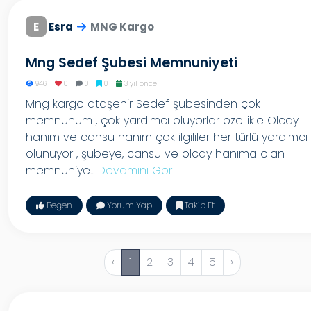
E
Esra
MNG Kargo
Mng Sedef Şubesi Memnuniyeti
946
0
0
0
3 yıl önce
Mng kargo ataşehir Sedef şubesinden çok
memnunum , çok yardımcı oluyorlar özellikle Olcay
hanım ve cansu hanım çok ilgililer her türlü yardımcı
olunuyor , şubeye, cansu ve olcay hanıma olan
memnuniye...
Devamını Gör
Beğen
Yorum Yap
Takip Et
‹
1
2
3
4
5
›