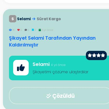
S
Selami
Sürat Kargo
16
0
0
0
3 yıl önce
Şikayet Selami Tarafından Yayından
Kaldırılmıştır
Selami
4 yıl önce
Şikayetimi çözüme ulaştırdılar
Çözüldü