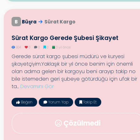
B
Büşra
Sürat Kargo
Sürat Kargo Gerede Şubesi Şikayet
904
0
0
0
3 yıl önce
Gerede sürat kargo şubesi müdürü ve kuryesi
şikayetçiyim.Yaklaşık bir yıl önce benim için önemli
olan adıma gelen bir kargoyu beni arayıp takip no
bile istemeden geri şubeye götürdüğü için ufak bir
ta...
Devamını Gör
Beğen
Yorum Yap
Takip Et
Çözülmedi