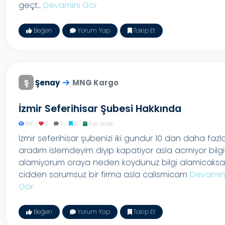
geçt...
Devamını Gör
Beğen
Yorum Yap
Takip Et
Ş
Şenay
MNG Kargo
İzmir Seferihisar Şubesi Hakkında
651
0
0
0
3 yıl önce
İzmir seferihisar şubenizi iki gundur 10 dan daha fazl
aradım islemdeyim diyip kapatiyor asla acmiyor bilgi
alamiyorum oraya neden koydunuz bilgi alamicaks
cidden sorumsuz bir firma asla calismicam
Devamın
Gör
Beğen
Yorum Yap
Takip Et