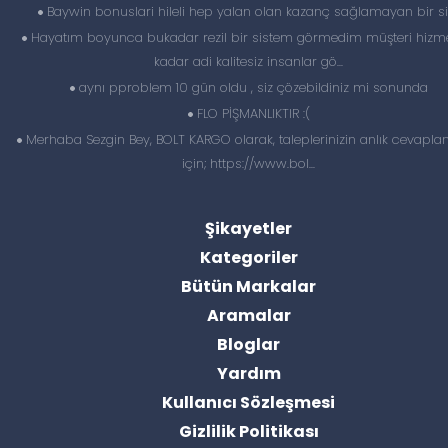
Baywin bonuslari hileli hep yalan olan kazanç sağlamayan bir si
Hayatım boyunca bukadar rezil bir sistem görmedim müşteri hizme
kadar adi kalitesiz insanlar gö...
aynı pproblem 10 gün oldu , siz çözebildiniz mi sonunda
FLO PİŞMANLIKTIR :(
Merhaba Sezgin Bey, BOLT KARGO olarak, taleplerinizin anlık cevapl
için; https://www.bol...
Şikayetler
Kategoriler
Bütün Markalar
Aramalar
Bloglar
Yardım
Kullanıcı Sözleşmesi
Gizlilik Politikası