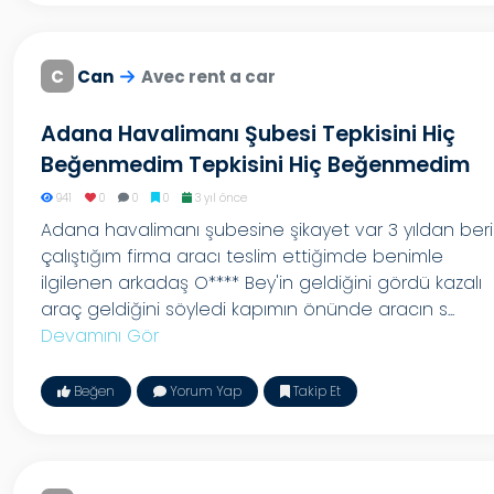
C
Can
Avec rent a car
Adana Havalimanı Şubesi Tepkisini Hiç
Beğenmedim Tepkisini Hiç Beğenmedim
941
0
0
0
3 yıl önce
Adana havalimanı şubesine şikayet var 3 yıldan beri
çalıştığım firma aracı teslim ettiğimde benimle
ilgilenen arkadaş O**** Bey'in geldiğini gördü kazalı
araç geldiğini söyledi kapımın önünde aracın s...
Devamını Gör
Beğen
Yorum Yap
Takip Et