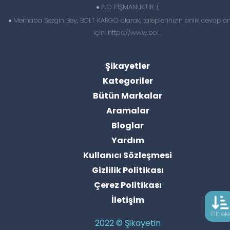
FLO PİŞMANLIKTIR :(
Merhaba Sezgin Bey, BOLT KARGO olarak, taleplerinizin anlık cevapl
için; https://www.bol...
Şikayetler
Kategoriler
Bütün Markalar
Aramalar
Bloglar
Yardım
Kullanıcı Sözleşmesi
Gizlilik Politikası
Çerez Politikası
İletişim
Filtrele
2022 © Şikayetin