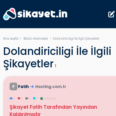
Ana sayfa
>
Bütün Aramalar
>
Dolandiriciligi İle İlgili Şikayetler
Dolandiriciligi İle İlgili
Şikayetler
1
F
Fatih
Hosting.com.tr
0
0
0
0
3 yıl önce
Şikayet Fatih Tarafından Yayından
Kaldırılmıştır