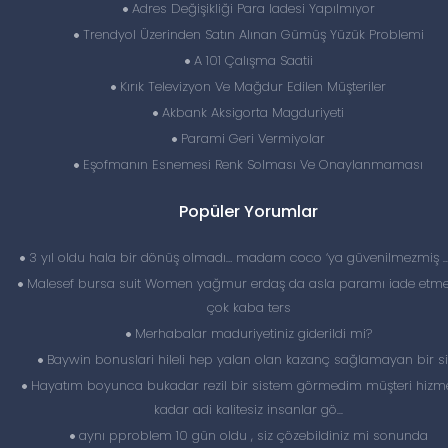
Adres Değişikliği Para Iadesi Yapılmıyor
Trendyol Üzerinden Satın Alınan Gümüş Yüzük Problemi
A 101 Çalışma Saatii
Kırık Televizyon Ve Mağdur Edilen Müşteriler
Akbank Aksigorta Magduriyeti
Parami Geri Vermiyolar
Eşofmanın Esnemesi Renk Solması Ve Onaylanmaması
Popüler Yorumlar
3 yıl oldu hala bir dönüş olmadı… madam coco ‘ya güvenilmezmiş 
Malesef bursa suit Women yağmur erdaş da asla paramı iade etme
çok kaba ters
Merhabalar maduriyetiniz giderildi mi?
Baywin bonuslari hileli hep yalan olan kazanç sağlamayan bir si
Hayatım boyunca bukadar rezil bir sistem görmedim müşteri hizme
kadar adi kalitesiz insanlar gö...
aynı pproblem 10 gün oldu , siz çözebildiniz mi sonunda