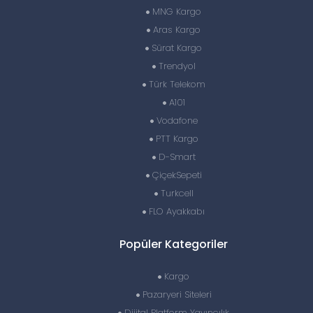
MNG Kargo
Aras Kargo
Sürat Kargo
Trendyol
Türk Telekom
A101
Vodafone
PTT Kargo
D-Smart
ÇiçekSepeti
Turkcell
FLO Ayakkabı
Popüler Kategoriler
Kargo
Pazaryeri Siteleri
Dijital Platform Yayıncılık