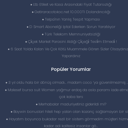
Ltb Etiket ve Kasa Arasındaki Fiyat Tutarsızlığı
Getiraracotokoc.net 10.000Tl Dolandırıcılığı
Telpa'nın Yanlış Tespit Yapması
D Smart Aboneliği Iptal Ederken Sorun Yaratılıyor
Türk Telekom Memnuniyetsizliği
Çi̇çek Market Parasini Aldiği Çi̇çeği̇ Tesli̇m Etmedi̇ !
6 Saat Yolda Kalan Ve Çok Kötü Muammele Gören Sizler Olsaydını
Yapardınız
Popüler Yorumlar
3 yıl oldu hala bir dönüş olmadı… madam coco ‘ya güvenilmezmiş 
Malesef bursa suit Women yağmur erdaş da asla paramı iade etme
çok kaba ters
Merhabalar maduriyetiniz giderildi mi?
Baywin bonuslari hileli hep yalan olan kazanç sağlamayan bir si
Hayatım boyunca bukadar rezil bir sistem görmedim müşteri hizme
kadar adi kalitesiz insanlar gö...