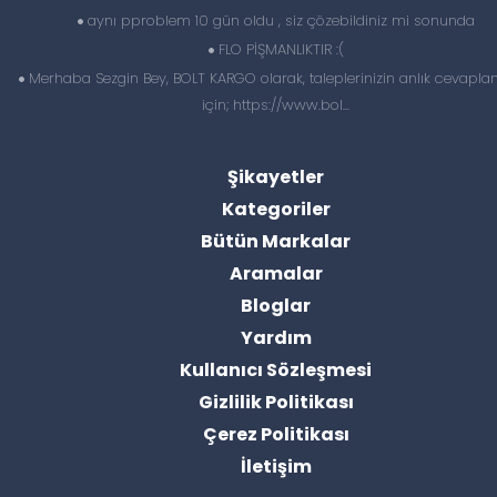
aynı pproblem 10 gün oldu , siz çözebildiniz mi sonunda
FLO PİŞMANLIKTIR :(
Merhaba Sezgin Bey, BOLT KARGO olarak, taleplerinizin anlık cevapl
için; https://www.bol...
Şikayetler
Kategoriler
Bütün Markalar
Aramalar
Bloglar
Yardım
Kullanıcı Sözleşmesi
Gizlilik Politikası
Çerez Politikası
İletişim