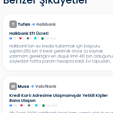
Benzer Şikayetler
T
Tufan
Halkbank
Halkbank Eft Ücreti
771
0
0
0
3 yıl önce
Halkbank'tan ev kredisi kullanmak için başvuru
yaptım.250 bin tl kredi çektim.ilk önce öz kaynak
yatırmam gerektiğini en düşük limit 410 bin olduğunu
söyledi.bir hafta param hesapta kaldı. Evi tapudan...
M
Musa
VakıfBank
Kredi Kartı Adresime Ulaşmamışdır Yetkili Kişiler
Bana Ulaşsın
849
0
0
0
3 yıl önce