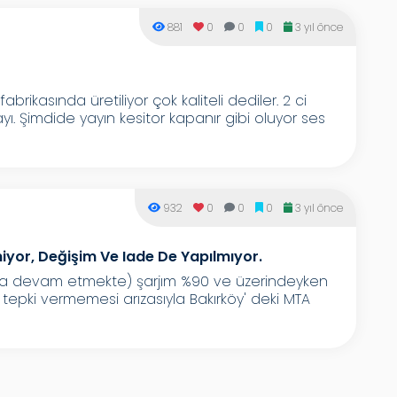
881
0
0
0
3 yıl önce
brikasında üretiliyor çok kaliteli dediler. 2 ci
yı. Şimdide yayın kesitor kapanır gibi oluyor ses
932
0
0
0
3 yıl önce
yor, Değişim Ve Iade De Yapılmıyor.
la devam etmekte) şarjım %90 ve üzerindeyken
tepki vermemesi arızasıyla Bakırköy' deki MTA