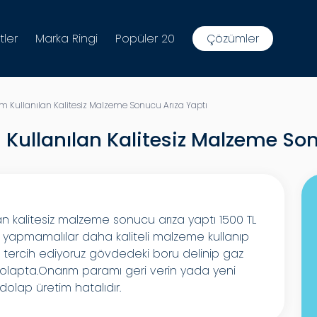
tler
Marka Ringi
Popüler 20
Çözümler
m Kullanılan Kalitesiz Malzeme Sonucu Arıza Yaptı
 Kullanılan Kalitesiz Malzeme So
lan kalitesiz malzeme sonucu arıza yaptı 1500 TL
ık yapmamalılar daha kaliteli malzeme kullanıp
iye tercih ediyoruz gövdedeki boru delinip gaz
dolapta.Onarım paramı geri verin yada yeni
olap üretim hatalıdır.