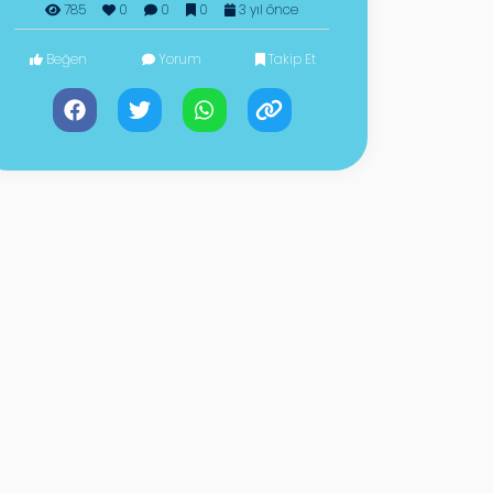
785
0
0
0
3 yıl önce
Beğen
Yorum
Takip Et