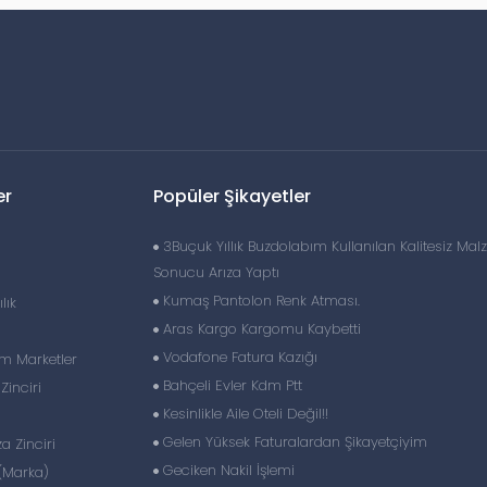
er
Popüler Şikayetler
3Buçuk Yıllık Buzdolabım Kullanılan Kalitesiz Ma
Sonucu Arıza Yaptı
Kumaş Pantolon Renk Atması.
lık
Aras Kargo Kargomu Kaybetti
Vodafone Fatura Kazığı
im Marketler
Bahçeli Evler Kdm Ptt
inciri
Kesinlikle Aile Oteli Değil!!
Gelen Yüksek Faturalardan Şikayetçiyim
 Zinciri
Geciken Nakil İşlemi
(Marka)