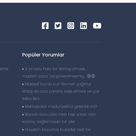
Popüler Yorumlar
lzeme
3 yıl oldu hala bir dönüş olmadı…
madam coco ‘ya güvenilmezmiş …😡😡
Malesef bursa suit Women yağmur
erdaş da asla paramı iade etmedi ve çok
kaba ters
Merhabalar maduriyetiniz giderildi mi?
Baywin bonuslari hileli hep yalan olan
kazanç sağlamayan bir site
Hayatım boyunca bukadar rezil bir