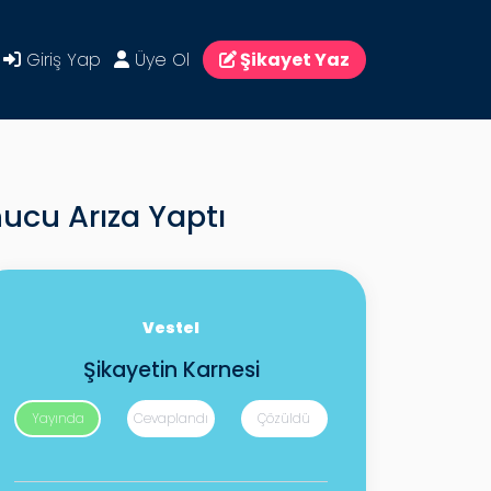
Giriş Yap
Üye Ol
Şikayet Yaz
nucu Arıza Yaptı
Vestel
Şikayetin Karnesi
Yayında
Cevaplandı
Çözüldü