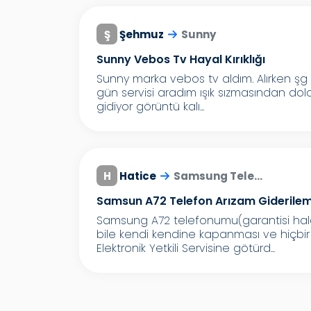
Ş
Şehmuz
Sunny
Sunny Vebos Tv Hayal Kırıklığı
Sunny marka vebos tv aldım. Alırken şg fa
gün servisi aradım ışık sızmasından dola
gidiyor görüntü kalı...
H
Hatice
Samsung Tele...
Samsun A72 Telefon Arızam Giderilemi
Samsung A72 telefonumu(garantisi ha
bile kendi kendine kapanması ve hiçbir 
Elektronik Yetkili Servisine götürd...