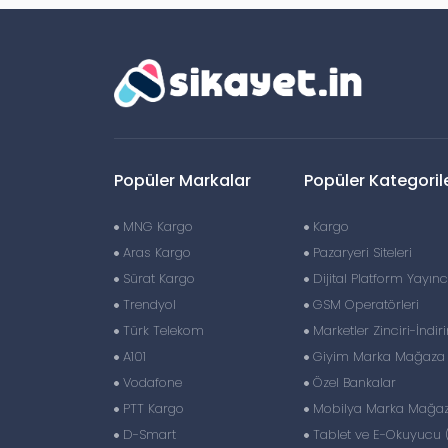
Popüler Markalar
Popüler Kategoril
MNG Kargo
Kargo
Aras Kargo
Pazaryeri Siteleri
Sürat Kargo
Dijital Platform Yayıncı
Trendyol
GSM Operatörleri
Türk Telekom
Marketler Zinciri-İndir
A101
Giyim Marka Mağaza Z
Vodafone
Özel Bankalar
PTT Kargo
Mobilya Marka Mağaza
D-Smart
Tablet ve E-Okuyucu 