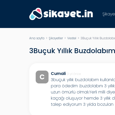
Şikaye
Ana sayfa
>
Şikayetler
>
Vestel
> 3Buçuk Yıllık Buzdolabı
3Buçuk Yıllık Buzdolabım
Cumali
3 yıl önce
C
3buçuk yıllık buzdolabım kullanı
para ödedim .buzdolabını 3 yıll
uzun ömürlü olmalı.Yerli milli d
kaçağı oluşuyor hemde 3 yıllık 
talep ediyorum 3 yılda bozulan d