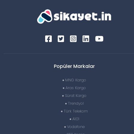
Popüler Markalar
MNG Kargo
Aras Kargo
Sürat Kargo
Trendyol
Türk Telekom
A101
Vodafone