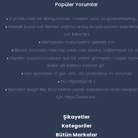
Popüler Yorumlar
3 yıl oldu hala bir dönüş olmadı… madam coco ‘ya güvenilmezmiş 
Malesef bursa suit Women yağmur erdaş da asla paramı iade etme
çok kaba ters
Merhabalar maduriyetiniz giderildi mi?
Baywin bonuslari hileli hep yalan olan kazanç sağlamayan bir si
Hayatım boyunca bukadar rezil bir sistem görmedim müşteri hizme
kadar adi kalitesiz insanlar gö...
aynı pproblem 10 gün oldu , siz çözebildiniz mi sonunda
FLO PİŞMANLIKTIR :(
Merhaba Sezgin Bey, BOLT KARGO olarak, taleplerinizin anlık cevapl
için; https://www.bol...
Şikayetler
Kategoriler
Bütün Markalar