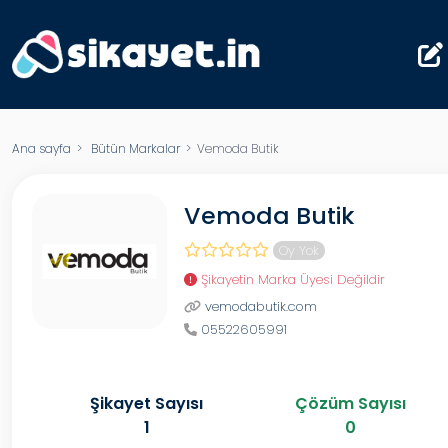
Ana sayfa
>
Bütün Markalar
> Vemoda Butik
Vemoda Butik
Oy Yok
Şikayetin Marka Üyesi Değildir
vemodabutik.com
05522605991
Şikayet Sayısı
Çözüm Sayısı
1
0