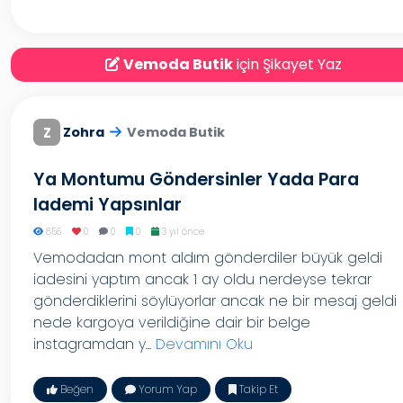
Vemoda Butik
için Şikayet Yaz
Z
Zohra
Vemoda Butik
Ya Montumu Göndersinler Yada Para
Iademi Yapsınlar
856
0
0
0
3 yıl önce
Vemodadan mont aldım gönderdiler büyük geldi
iadesini yaptım ancak 1 ay oldu nerdeyse tekrar
gönderdiklerini söylüyorlar ancak ne bir mesaj geldi
nede kargoya verildiğine dair bir belge
instagramdan y...
Devamını Oku
Beğen
Yorum Yap
Takip Et