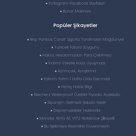
İnstagram-Facebook Sayfaları
Buhar Makinesi
Popüler Şikayetler
Bnp Paribas Cardif Sigorta Tarafından Mağduriyet
Turkcell Fatura Soygunu
Haksiz Hesabimizdan Para Çekilmesi
İndirim Etiketle Kasa Uyuşmadı
Ayrımcılık, Ayrıştırma
Yatırım Yatım 1 Hafta Oldu Gecmedi
Yanlış Hatalı Bilgi.
Skechers Waterproof Özellikli Fiyasko Ayakkabı
Siparişim Gelmedi Sebebi Nedir
Depremzedeler Hakkında
Monster Abra A5 V17.2 Notebook Şi̇kayeti̇
Bu İşletmeye Kesinlikle Güvenmeyin