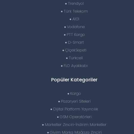
Trendyol
Türk Telekom
A101
Vodafone
PTT Kargo
D-Smart
ÇiçekSepeti
Turkcell
FLO Ayakkabı
Popüler Kategoriler
Kargo
Pazaryeri Siteleri
Dijital Platform Yayıncılık
GSM Operatörleri
Marketler Zinciri-İndirim Marketler
Giyim Marka Mağaza Zinciri