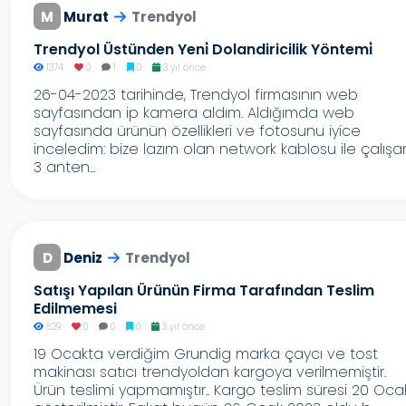
M
Murat
Trendyol
Trendyol Üstünden Yeni̇ Dolandiricilik Yöntemi̇
1374
0
1
0
3 yıl önce
26-04-2023 tarihinde, Trendyol firmasının web
sayfasından ip kamera aldım. Aldığımda web
sayfasında ürünün özellikleri ve fotosunu iyice
inceledim: bize lazım olan network kablosu ile çalışa
3 anten...
D
Deniz
Trendyol
Satışı Yapılan Ürünün Firma Tarafından Teslim
Edilmemesi
829
0
0
0
3 yıl önce
19 Ocakta verdiğim Grundig marka çaycı ve tost
makinası satıcı trendyoldan kargoya verilmemiştir.
Ürün teslimi yapmamıştır.. Kargo teslim süresi 20 Oca