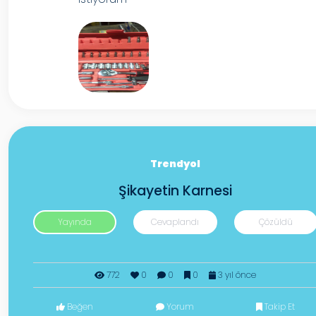
Trendyol
Şikayetin Karnesi
Yayında
Cevaplandı
Çözüldü
772
0
0
0
3 yıl önce
Beğen
Yorum
Takip Et