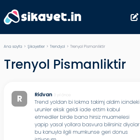
Ana sayfa
>
Şikayetler
>
Trendyol
> Trenyol Pismanliktir
Trenyol Pismanliktir
Ridvan
3 yıl önce
R
Trend yoldan bi lokma takimj aldim icindeki
urunler eksik geldi iade ettim kabul
etmediler birde bana hirsiz muamelesi
yapip yasal yollara basvura bilirsiniz diyolar
bu kanuyla ilgili mumkunse geri donus
istiyorum