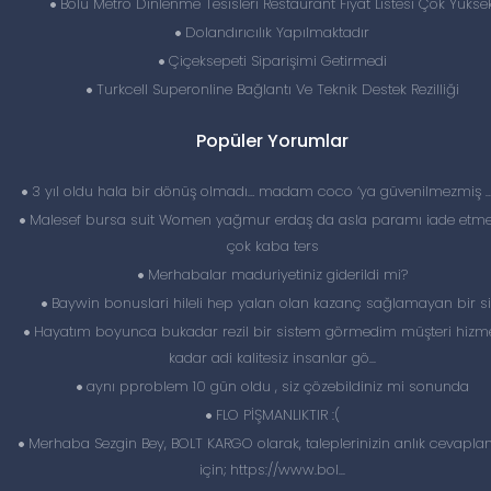
Bolu Metro Dinlenme Tesisleri Restaurant Fiyat Listesi Çok Yükse
Dolandırıcılık Yapılmaktadır
Çiçeksepeti Siparişimi Getirmedi
Turkcell Superonline Bağlantı Ve Teknik Destek Rezilliği
Popüler Yorumlar
3 yıl oldu hala bir dönüş olmadı… madam coco ‘ya güvenilmezmiş 
Malesef bursa suit Women yağmur erdaş da asla paramı iade etme
çok kaba ters
Merhabalar maduriyetiniz giderildi mi?
Baywin bonuslari hileli hep yalan olan kazanç sağlamayan bir si
Hayatım boyunca bukadar rezil bir sistem görmedim müşteri hizme
kadar adi kalitesiz insanlar gö...
aynı pproblem 10 gün oldu , siz çözebildiniz mi sonunda
FLO PİŞMANLIKTIR :(
Merhaba Sezgin Bey, BOLT KARGO olarak, taleplerinizin anlık cevapl
için; https://www.bol...