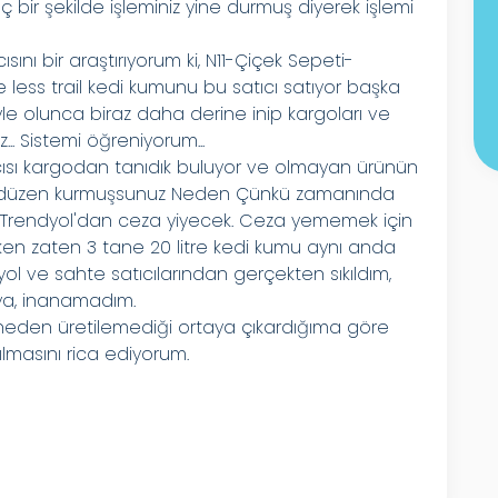
bir şekilde işleminiz yine durmuş diyerek işlemi
sını bir araştırıyorum ki, N11-Çiçek Sepeti-
less trail kedi kumunu bu satıcı satıyor başka
öyle olunca biraz daha derine inip kargoları ve
z... Sistemi öğreniyorum...
tıcısı kargodan tanıdık buluyor ve olmayan ürünün
el bir düzen kurmuşsunuz Neden Çünkü zamanında
Trendyol'dan ceza yiyecek. Ceza yememek için
ken zaten 3 tane 20 litre kedi kumu aynı anda
ndyol ve sahte satıcılarından gerçekten sıkıldım,
 ya, inanamadım.
den üretilemediği ortaya çıkardığıma göre
lmasını rica ediyorum.