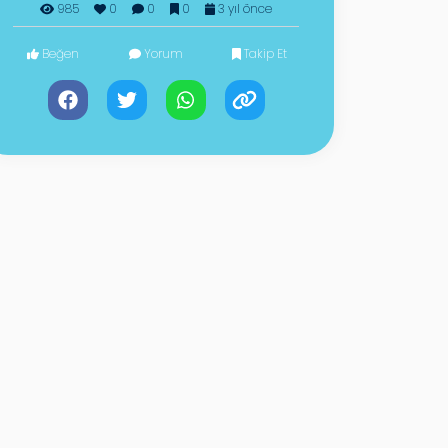
985
0
0
0
3 yıl önce
Beğen
Yorum
Takip Et