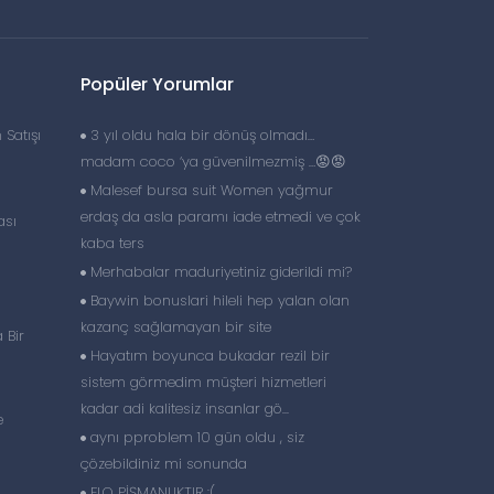
Popüler Yorumlar
Satışı
3 yıl oldu hala bir dönüş olmadı…
madam coco ‘ya güvenilmezmiş …😡😡
Malesef bursa suit Women yağmur
erdaş da asla paramı iade etmedi ve çok
ası
kaba ters
Merhabalar maduriyetiniz giderildi mi?
Baywin bonuslari hileli hep yalan olan
kazanç sağlamayan bir site
 Bir
Hayatım boyunca bukadar rezil bir
sistem görmedim müşteri hizmetleri
kadar adi kalitesiz insanlar gö...
e
aynı pproblem 10 gün oldu , siz
çözebildiniz mi sonunda
FLO PİŞMANLIKTIR :(