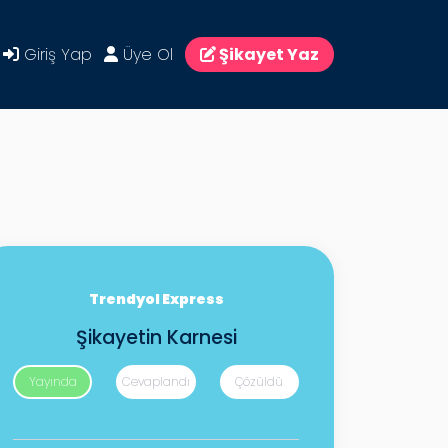
Giriş Yap
Üye Ol
Şikayet Yaz
Trendyol Express
Şikayetin Karnesi
Yayında
Cevaplandı
Çözüldü