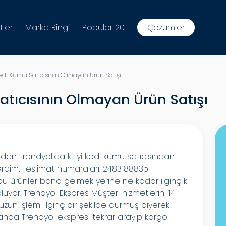
tler
Marka Ringi
Popüler 20
Çözümler
Kedi Kumu Satıcısının Olmayan Ürün Satışı
atıcısının Olmayan Ürün Satışı
ından Trendyol'da ki iyi kedi kumu satıcısından
rdim. Teslimat numaraları: 2483188835 -
 ürünler bana gelmek yerine ne kadar ilginç ki
yor. Trendyol Ekspres Müşteri hizmetlerini 14
un işlemi ilginç bir şekilde durmuş diyerek
sanda Trendyol ekspresi tekrar arayıp kargo