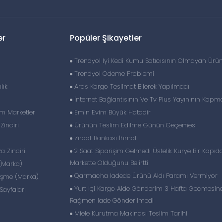
er
Popüler Şikayetler
Trendyol Iyi Kedi Kumu Satıcısının Olmayan Ürün 
Trendyol Odeme Problemi
lık
Aras Kargo Teslimat Bilerek Yapılmadı
İnternet Bağlantısının Ve Tv Plus Yayınının Kopm
im Marketler
Emin Evim Büyük Hatadir
inciri
Ürünün Teslim Edilme Günün Geçemesi
Ziraat Bankasi İhmali
 Zinciri
2 Saat Siparişim Gelmedi Üstelik Kurye Bir Kapıda
Markette Olduğunu Belirtti
(Marka)
Qarmacha Iadede Ürünü Aldı Paramı Vermiyor
eşme (Marka)
Yurt Içi Kargo Aide Gönderim 3 Hafta Geçmesin
ayfaları
Rağmen Iade Gönderilmedi
Miele Kurutma Makinası Teslim Tarihi