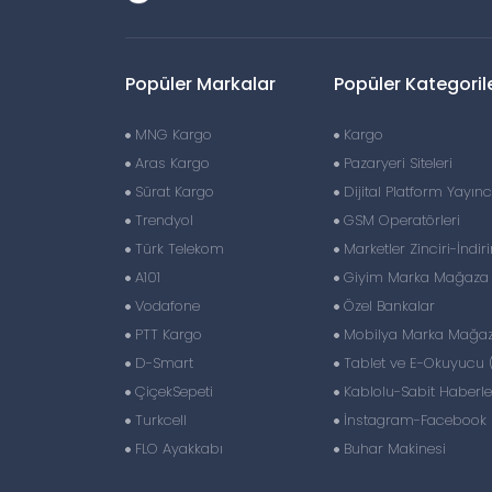
Popüler Markalar
Popüler Kategoril
MNG Kargo
Kargo
Aras Kargo
Pazaryeri Siteleri
Sürat Kargo
Dijital Platform Yayıncı
Trendyol
GSM Operatörleri
Türk Telekom
Marketler Zinciri-İndir
A101
Giyim Marka Mağaza Z
Vodafone
Özel Bankalar
PTT Kargo
Mobilya Marka Mağaza
D-Smart
Tablet ve E-Okuyucu 
ÇiçekSepeti
Kablolu-Sabit Haberl
Turkcell
İnstagram-Facebook S
FLO Ayakkabı
Buhar Makinesi