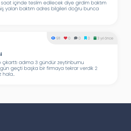
2 saat içinde teslim edilecek diye girdim baktım
iş yalan baktım adres bilgileri doğru bunca
911
0
0
0
3 yıl önce
i
 çıkarttı adıma 3 gündür zeytinburnu
gün geçti başka bir firmaya tekrar verdik 2
hala...