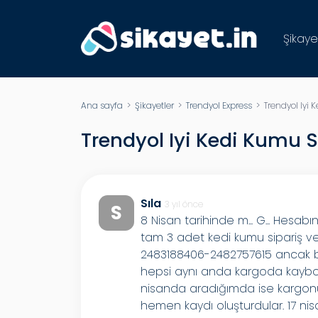
Şikaye
Ana sayfa
>
Şikayetler
>
Trendyol Express
> Trendyol Iyi 
Trendyol Iyi Kedi Kumu S
Sıla
3 yıl önce
S
8 Nisan tarihinde m... G... Hesab
tam 3 adet kedi kumu sipariş ve
2483188406-2482757615 ancak bu
hepsi aynı anda kargoda kaybolu
nisanda aradığımda ise kargonuz
hemen kaydı oluşturdular. 17 ni