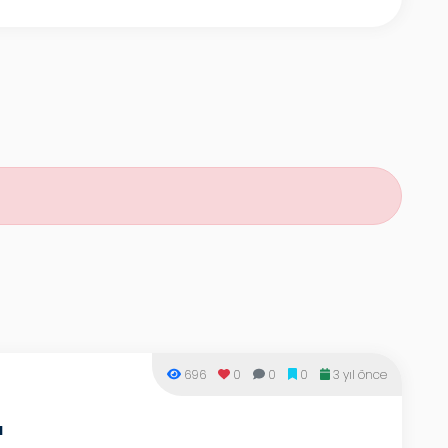
696
0
0
0
3 yıl önce
ı