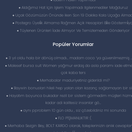
Aldığımız Hat Için Işlem Yapılmadı Ilgilenmediler Mağduruz
Uçak Gözümüzün Önünde iken Son 19 Dakika Kala Uçağa Almad
Postegro Üyeli̇k Almama Rağmen Açik Hesaplari Bi̇le Göstermi̇y
Tüylenen Ürünleri İade Almıyor Ve Temizlemeden Gönderiyor
Popüler Yorumlar
3 yıl oldu hala bir dönüş olmadı… madam coco ‘ya güvenilmezmiş 
Malesef bursa suit Women yağmur erdaş da asla paramı iade etme
çok kaba ters
Merhabalar maduriyetiniz giderildi mi?
Baywin bonuslari hileli hep yalan olan kazanç sağlamayan bir si
Hayatım boyunca bukadar rezil bir sistem görmedim müşteri hizme
kadar adi kalitesiz insanlar gö...
aynı pproblem 10 gün oldu , siz çözebildiniz mi sonunda
FLO PİŞMANLIKTIR :(
Merhaba Sezgin Bey, BOLT KARGO olarak, taleplerinizin anlık cevapl