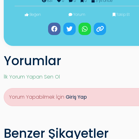
831
0
0
0
3 yıl önce
Beğen
Yorum
Takip Et
Yorumlar
İlk Yorum Yapan Sen Ol
Yorum Yapabilmek İçin
Giriş Yap
Benzer Şikayetler