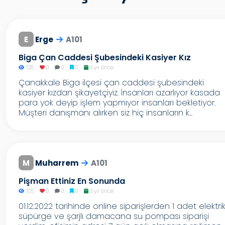
E
Erge
A101
Biga Çan Caddesi Şubesindeki Kasiyer Kız
728
0
0
0
3 yıl önce
Çanakkale Biga ilçesi çan caddesi şubesindeki
kasiyer kızdan şikayetçiyiz. İnsanları azarlıyor kasada
para yok deyip işlem yapmıyor insanları bekletiyor.
Müşteri danışmanı alırken siz hiç insanların k...
M
Muharrem
A101
Pişman Ettiniz En Sonunda
725
0
0
0
3 yıl önce
01.12.2022 tarihinde online siparişlerden 1 adet elektrikl
süpürge ve şarjlı damacana su pompası siparişi