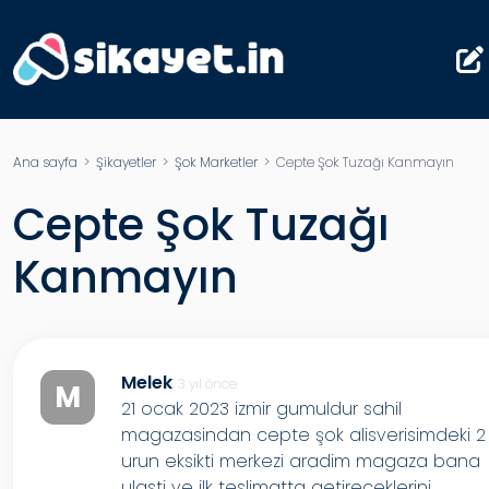
Ana sayfa
>
Şikayetler
>
Şok Marketler
> Cepte Şok Tuzağı Kanmayın
Cepte Şok Tuzağı
Kanmayın
Melek
3 yıl önce
M
21 ocak 2023 izmir gumuldur sahil
magazasindan cepte şok alisverisimdeki 2
urun eksikti merkezi aradim magaza bana
ulasti ve ilk teslimatta getireceklerini