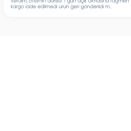
verdim, ofisimin adresi 7 gün açık olmasına rağmen
kargo iade edilmedi ürün geri gönderildi m...