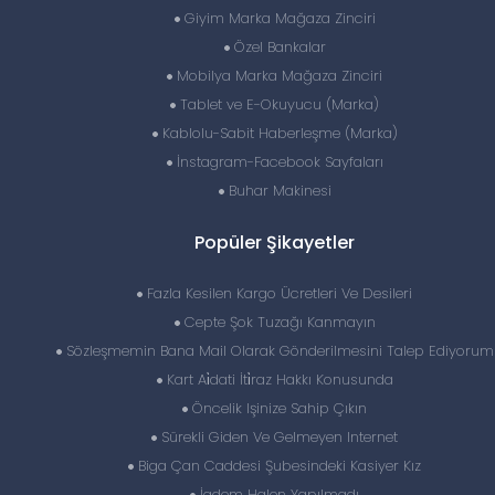
Giyim Marka Mağaza Zinciri
Özel Bankalar
Mobilya Marka Mağaza Zinciri
Tablet ve E-Okuyucu (Marka)
Kablolu-Sabit Haberleşme (Marka)
İnstagram-Facebook Sayfaları
Buhar Makinesi
Popüler Şikayetler
Fazla Kesilen Kargo Ücretleri Ve Desileri
Cepte Şok Tuzağı Kanmayın
Sözleşmemin Bana Mail Olarak Gönderilmesini Talep Ediyorum
Kart Ai̇dati İti̇raz Hakkı Konusunda
Öncelik Işinize Sahip Çıkın
Sürekli Giden Ve Gelmeyen Internet
Biga Çan Caddesi Şubesindeki Kasiyer Kız
İadem Halen Yapılmadı