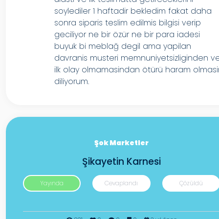
soylediler 1 haftadir bekledim fakat daha
sonra siparis teslim edilmis bilgisi verip
geciliyor ne bir özür ne bir para iadesi
buyuk bi meblağ degil ama yapilan
davranis musteri memnuniyetsizliginden v
ilk olay olmamasindan ötürü haram olmasi
diliyorum.
Şok Marketler
Şikayetin Karnesi
Yayında
Cevaplandı
Çözüldü