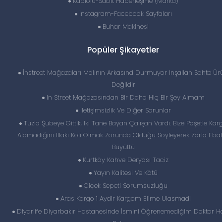
Kablolu-Sabit Haberleşme (Marka)
İnstagram-Facebook Sayfaları
Buhar Makinesi
Popüler Şikayetler
İnstreet Mağazaları Malının Arkasınd Durmuyor Inşallah Sahte Ür
Değildir
In Street Mağazasından Bir Daha Hiç Bir Şey Almam
İletişimsizlik Ve Diğer Sorunlar
Tuzla Şubeye Gittik, Iki Tane Bayan Çalışan Vardı. Bize Poşetle Kar
Alamadığını Illaki Koli Olmak Zorunda Olduğu Söyleyerek Zorla Ebat
Büyüttü
Kurtköy Kahve Deryası Taciz
Yayın Kalitesi Ve Kötü
Çiçek Sepeti Sorumsuzluğu
Aras Kargo 1 Aydir Kargom Elime Ulasmadi
Diyarlife Diyarbakır Hastanesinde İsmini Öğrenemediğim Doktor H