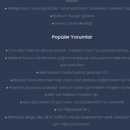
Bakıyor
Antlaşmaya Uyulmadi,Sözler Tutulmadi,Yalan Söyleni̇yor,Uyaniklik Yap
Bodrum Rüzgar Şubesi
Pierre Cardin Rezilliği
Popüler Yorumlar
3 yıl oldu hala bir dönüş olmadı… madam coco ‘ya güvenilmezmiş 
Malesef bursa suit Women yağmur erdaş da asla paramı iade etme
çok kaba ters
Merhabalar maduriyetiniz giderildi mi?
Baywin bonuslari hileli hep yalan olan kazanç sağlamayan bir si
Hayatım boyunca bukadar rezil bir sistem görmedim müşteri hizme
kadar adi kalitesiz insanlar gö...
aynı pproblem 10 gün oldu , siz çözebildiniz mi sonunda
FLO PİŞMANLIKTIR :(
Merhaba Sezgin Bey, BOLT KARGO olarak, taleplerinizin anlık cevapl
için; https://www.bol...