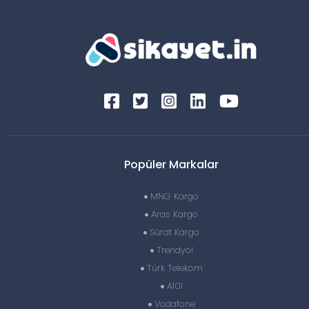
Popüler Markalar
MNG Kargo
Aras Kargo
Sürat Kargo
Trendyol
Türk Telekom
A101
Vodafone