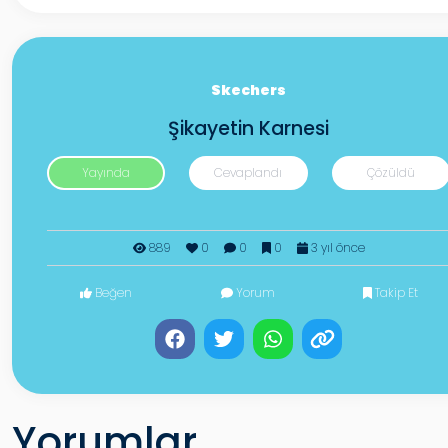
Skechers
Şikayetin Karnesi
Yayında
Cevaplandı
Çözüldü
889
0
0
0
3 yıl önce
Beğen
Yorum
Takip Et
Yorumlar