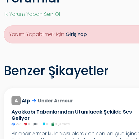
İlk Yorum Yapan Sen Ol
Yorum Yapabilmek İçin
Giriş Yap
Benzer Şikayetler
A
Alp
Under Armour
Ayakkabı Tabanlarından Utanılacak Şekilde Ses
Geliyor
927
0
0
0
3 yıl önce
Bir andır Armor kullanıcısı olarak en son on gün içind