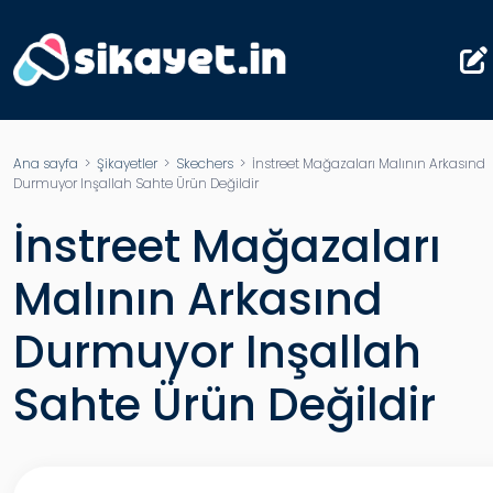
Ana sayfa
>
Şikayetler
>
Skechers
> İnstreet Mağazaları Malının Arkasınd
Durmuyor Inşallah Sahte Ürün Değildir
İnstreet Mağazaları
Malının Arkasınd
Durmuyor Inşallah
Sahte Ürün Değildir