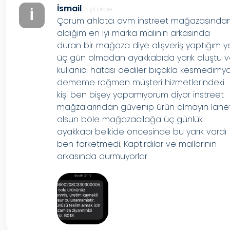
İsmail
3 yıl önce
İ
Çorum ahlatcı avm instreet mağazasında
aldığım en iyi marka malının arkasında
duran bir mağaza diye alışveriş yaptığım y
üç gün olmadan ayakkabıda yarık oluştu 
kullanıcı hatası dediler bıçakla kesmedimy
dememe rağmen müşteri hizmetlerindeki
kişi ben bişey yapamıyorum diyor instreet
mağzalarından güvenip ürün almayın lane
olsun böle mağazacılağa üç günlük
ayakkabı belkide öncesinde bu yarık vardı
ben farketmedi. Kaptırdılar ve mallarının
arkasında durmuyorlar