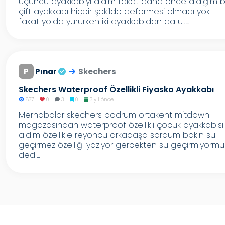
üçüncü ayakkabıyı aldım fakat daha önce aldığım b
çift ayakkabı hiçbir şekilde deformesi olmadı yok
fakat yolda yürürken iki ayakkabıdan da ut...
P
Pınar
Skechers
Skechers Waterproof Özellikli Fiyasko Ayakkabı
837
0
3
0
3 yıl önce
Merhabalar skechers bodrum ortakent mitdown
magazasından waterproof özellikli çocuk ayakkabısı
aldım özellikle reyoncu arkadaşa sordum bakın su
geçirmez özelliği yazıyor gercekten su geçirmiyormu
dedi...