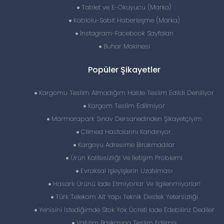
Tablet ve E-Okuyucu (Marka)
Kablolu-Sabit Haberleşme (Marka)
İnstagram-Facebook Sayfaları
Buhar Makinesi
Popüler Şikayetler
Kargomu Teslim Almadığım Halde Teslim Edildi Deniliyor
Kargom Teslim Edilmiyor
Marmarapark Sınav Dersanedinden Şikayetçiyim
Climed Hastalarını Kandırıyor.
Kargoyu Adresime Bırakmadılar
Ürün Kalitesizliği Ve Iletişim Problemi
Evraksal Işleyişlerin Uzatılması
Hasarlı Ürünü Iade Etmiyorlar Ve Ilgilenmiyorlar!
Türk Telekom Alt Yapı Teknik Destek Yetersizliği
Yenisini Istediğimde Stok Yok Ücreti Iade Edebiliriz Dediler
Valizim Başkasına Teslim Edilmiş