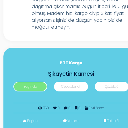
dağıtıma çıkarılmamıs bugün itibari ile 5 g
olmuş. Madem hızlı kargo diyip 3 katı fiyat
alıyorsanız işinizi de düzgün yapın bizi de
mağdur etmeyin.
PTT Kargo
Şikayetin Karnesi
Yayında
Cevaplandı
Çözüldü
780
0
0
0
3 yıl önce
Beğen
Yorum
Takip Et