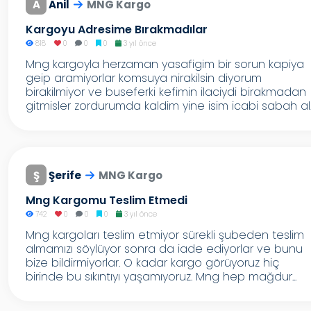
A
Anil
MNG Kargo
Kargoyu Adresime Bırakmadılar
818
0
0
0
3 yıl önce
Mng kargoyla herzaman yasafigim bir sorun kapiya
geip aramiyorlar komsuya nirakilsin diyorum
birakilmiyor ve buseferki kefimin ilaciydi birakmadan
gitmisler zordurumda kaldim yine isim icabi sabah al..
Ş
Şerife
MNG Kargo
Mng Kargomu Teslim Etmedi
742
0
0
0
3 yıl önce
Mng kargoları teslim etmiyor sürekli şubeden teslim
almamızı söylüyor sonra da iade ediyorlar ve bunu
bize bildirmiyorlar. O kadar kargo görüyoruz hiç
birinde bu sıkıntıyı yaşamıyoruz. Mng hep mağdur...