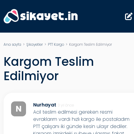
Ana sayfa
>
Şikayetler
>
PTT Kargo
> Kargom Teslim Edilmiyor
Kargom Teslim
Edilmiyor
Nurhayat
3 yıl önce
N
Acil teslim edilmesi gereken resmi
evraklarım vardı hızlı kargo ile postaladım
PTT çalışanı iki günde kesin ulaşır dediler.
Kargom izmirdeki şubeye ulaşmış fakat