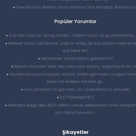
Vivense Ürün Aldıktan Sonra Indirime Girdi Muhatap Bulamıyoru
Popüler Yorumlar
3 yıl oldu hala bir dönüş olmadı… madam coco ‘ya güvenilmezmiş 
Malesef bursa suit Women yağmur erdaş da asla paramı iade etme
çok kaba ters
Merhabalar maduriyetiniz giderildi mi?
Baywin bonuslari hileli hep yalan olan kazanç sağlamayan bir si
Hayatım boyunca bukadar rezil bir sistem görmedim müşteri hizme
kadar adi kalitesiz insanlar gö...
aynı pproblem 10 gün oldu , siz çözebildiniz mi sonunda
FLO PİŞMANLIKTIR :(
Merhaba Sezgin Bey, BOLT KARGO olarak, taleplerinizin anlık cevapl
için; https://www.bol...
Şikayetler