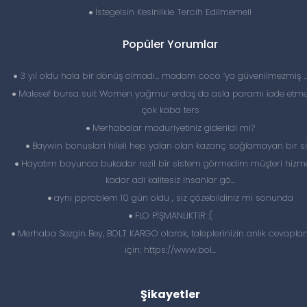
İstegelsin Kesinlikle Tercih Edilmemeli
Popüler Yorumlar
3 yıl oldu hala bir dönüş olmadı… madam coco ‘ya güvenilmezmiş 
Malesef bursa suit Women yağmur erdaş da asla paramı iade etme
çok kaba ters
Merhabalar maduriyetiniz giderildi mi?
Baywin bonuslari hileli hep yalan olan kazanç sağlamayan bir si
Hayatım boyunca bukadar rezil bir sistem görmedim müşteri hizme
kadar adi kalitesiz insanlar gö...
aynı pproblem 10 gün oldu , siz çözebildiniz mi sonunda
FLO PİŞMANLIKTIR :(
Merhaba Sezgin Bey, BOLT KARGO olarak, taleplerinizin anlık cevapl
için; https://www.bol...
Şikayetler