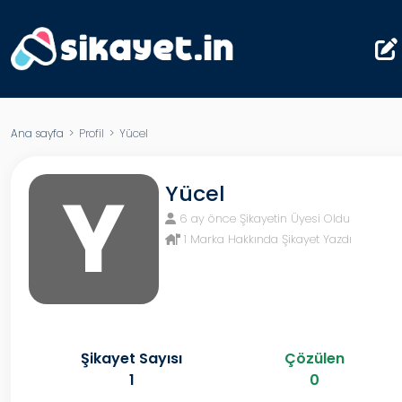
Ana sayfa
> Profil > Yücel
Y
Yücel
6 ay önce Şikayetin Üyesi Oldu
1 Marka Hakkında Şikayet Yazdı
Şikayet Sayısı
Çözülen
1
0