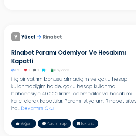
Y
Yücel
Rinabet
Rinabet Paramı Odemiyor Ve Hesabımı
Kapatti
826
0
0
0
6 ay önce
Hiç bir yatırım bonusu almadigim ve çoklu hesap
kullanmadigim halde, çoklu hesap kullanma
bahanesiyle 40.000 lirami odemediler ve hesabimi
kalici olarak kapattilar. Paramı istiyorum, Rinabet sites
ha...
Devamını Oku
Beğen
Yorum Yap
Takip Et