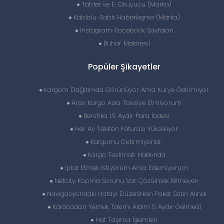
Tablet ve E-Okuyucu (Marka)
Kablolu-Sabit Haberleşme (Marka)
İnstagram-Facebook Sayfaları
Buhar Makinesi
Popüler Şikayetler
Kargom Dağıtımda Görünüyor Ama Kurye Getirmiyor
Aras Kargo Asla Tavsiye Etmiyorum
Bershka 1.5 Aydır Para İadesi
Her Ay Telefon Faturası Yükseliyor
Kargomu Getirmiyorlar.
Kargo Teslimatı Hakkında
İptal Etmek Istiyorum Ama Edemiyorum
Netcity Kopma Sorunu Var Çözülmek Bilmeyen
Navigasyondaki Hatayı Düzeltirken Paket Satın Alındı
Karacadan Yemek Takımı Aldım 5 Aydır Gelmedi
Hat Taşıma İşlemleri