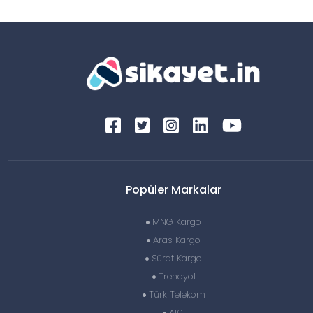
Popüler Markalar
MNG Kargo
Aras Kargo
Sürat Kargo
Trendyol
Türk Telekom
A101