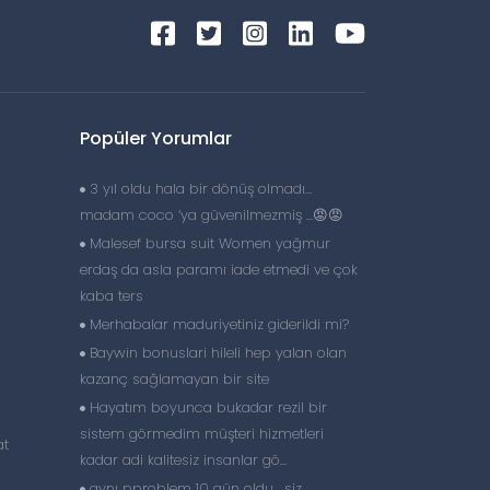
Popüler Yorumlar
3 yıl oldu hala bir dönüş olmadı…
madam coco ‘ya güvenilmezmiş …😡😡
Malesef bursa suit Women yağmur
erdaş da asla paramı iade etmedi ve çok
kaba ters
Merhabalar maduriyetiniz giderildi mi?
Baywin bonuslari hileli hep yalan olan
kazanç sağlamayan bir site
Hayatım boyunca bukadar rezil bir
sistem görmedim müşteri hizmetleri
at
kadar adi kalitesiz insanlar gö...
aynı pproblem 10 gün oldu , siz