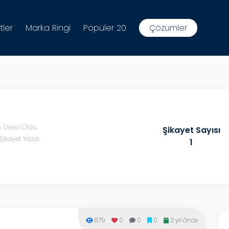
tler
Marka Ringi
Popüler 20
Çözümler
n Üyesi Oldu
Şikayet Sayısı
Şikayet Yazdı
1
879
0
0
0
3 yıl önce