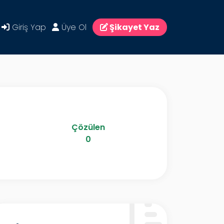
Giriş Yap
Üye Ol
Şikayet Yaz
Çözülen
0