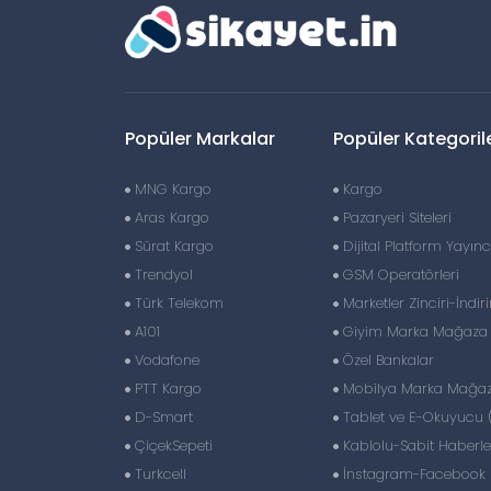
Popüler Markalar
Popüler Kategoril
MNG Kargo
Kargo
Aras Kargo
Pazaryeri Siteleri
Sürat Kargo
Dijital Platform Yayıncı
Trendyol
GSM Operatörleri
Türk Telekom
Marketler Zinciri-İndir
A101
Giyim Marka Mağaza Z
Vodafone
Özel Bankalar
PTT Kargo
Mobilya Marka Mağaza
D-Smart
Tablet ve E-Okuyucu 
ÇiçekSepeti
Kablolu-Sabit Haberl
Turkcell
İnstagram-Facebook S