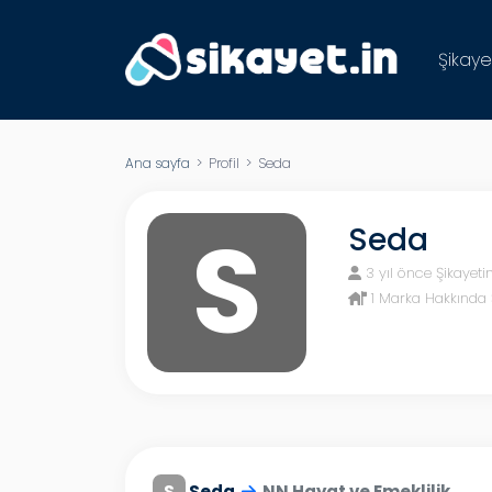
Şikaye
Ana sayfa
> Profil > Seda
S
Seda
3 yıl önce Şikayeti
1 Marka Hakkında 
S
Seda
NN Hayat ve Emeklilik