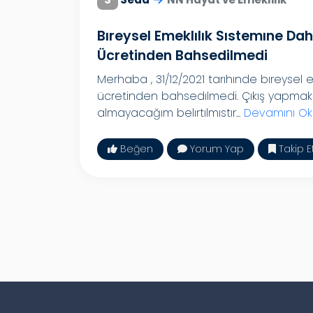
Bıreysel Emeklılık Sıstemıne Dah
Ücretinden Bahsedilmedi
Merhaba , 31/12/2021 tarıhınde bıreysel e
ücretinden bahsedılmedi. Çıkış yapmak
almayacağım belırtılmıstır...
Devamını Ok
Beğen
Yorum Yap
Takip E