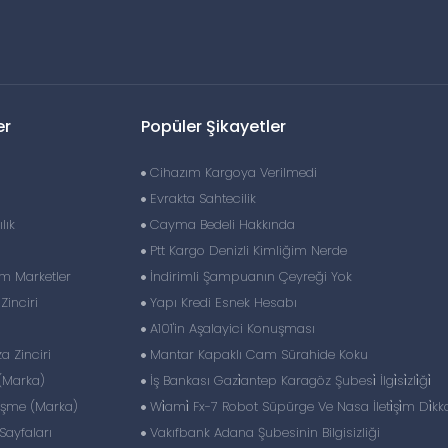
er
Popüler Şikayetler
Cihazım Kargoya Verilmedi
Evrakta Sahtecilik
lık
Cayma Bedeli Hakkında
Ptt Kargo Denizli Kimliğim Nerde
im Marketler
İndirimli Şampuanın Çeyreği Yok
inciri
Yapı Kredi Esnek Hesabı
A101'in Aşalayici Konuşması
 Zinciri
Mantar Kapaklı Cam Sürahide Koku
(Marka)
İş Bankası Gazi̇antep Karagöz Şubesi̇ İlgi̇si̇zli̇ği̇
eşme (Marka)
Wi̇ami̇ Fx-7 Robot Süpürge Ve Nasa İleti̇şi̇m Di̇kk
ayfaları
Vakıfbank Adana Şubesinin Bilgisizliği