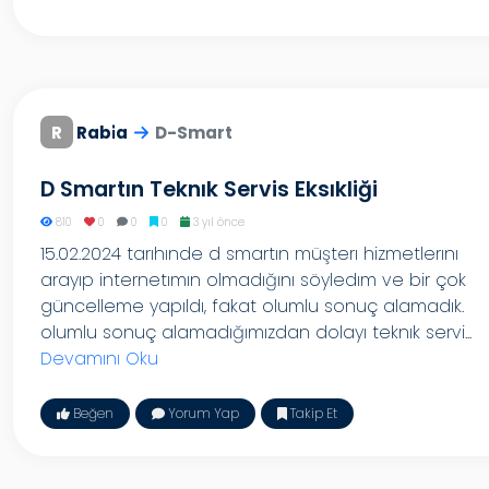
R
Rabi̇a
D-Smart
D Smartın Teknık Servis Eksıkliği
810
0
0
0
3 yıl önce
15.02.2024 tarıhınde d smartın müşterı hizmetlerını
arayıp internetımın olmadığını söyledım ve bir çok
güncelleme yapıldı, fakat olumlu sonuç alamadık.
olumlu sonuç alamadığımızdan dolayı teknık servi...
Devamını Oku
Beğen
Yorum Yap
Takip Et