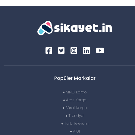
Popüler Markalar
MNG Kargo
Aras Kargo
Sürat Kargo
Trendyol
Türk Telekom
A101