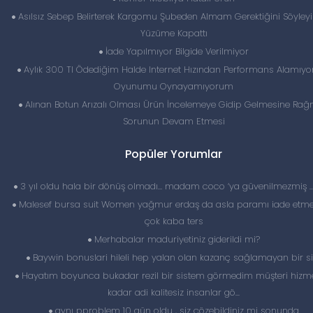
Asılsız Sebep Belirterek Kargomu Şubeden Almam Gerektiğini Söyleyi
Yüzüme Kapattı
İade Yapılmıyor Bilgide Verilmiyor
Aylık 300 Tl Ödediğim Halde Internet Hızından Performans Alamıy
Oyunumu Oynayamıyorum
Alınan Botun Arızalı Olması Ürün İncelemeye Gidip Gelmesine Ra
Sorunun Devam Etmesi
Popüler Yorumlar
3 yıl oldu hala bir dönüş olmadı… madam coco ‘ya güvenilmezmiş 
Malesef bursa suit Women yağmur erdaş da asla paramı iade etme
çok kaba ters
Merhabalar maduriyetiniz giderildi mi?
Baywin bonuslari hileli hep yalan olan kazanç sağlamayan bir si
Hayatım boyunca bukadar rezil bir sistem görmedim müşteri hizme
kadar adi kalitesiz insanlar gö...
aynı pproblem 10 gün oldu , siz çözebildiniz mi sonunda