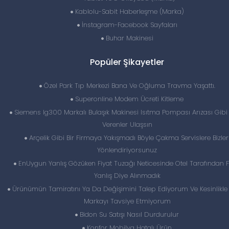
Kablolu-Sabit Haberleşme (Marka)
İnstagram-Facebook Sayfaları
Buhar Makinesi
Popüler Şikayetler
Özel Park Tıp Merkezi Bana Ve Oğluma Travma Yaşattı.
Superonline Modem Ücreti Kitleme
Siemens Ig300 Markalı Bulaşık Makinesi Isıtma Pompası Arızası Gibi 
Verenler Ulaşsın
Arçelik Gibi Bir Firmaya Yakışmadı Böyle Çakma Servislere Bizler
Yönlendiriyorsunuz
EnUygun Yanlış Gözüken Fiyat Tuzağı Neticesinde Otel Tarafından F
Yanlış Diye Alınmadık
Ürünümün Tamiratını Ya Da Değişimini Talep Ediyorum Ve Kesinlikl
Markayı Tavsiye Etmiyorum
Bidon Su Satışı Nasıl Durdurulur
Konfor Mobilya Hatalı Ürün