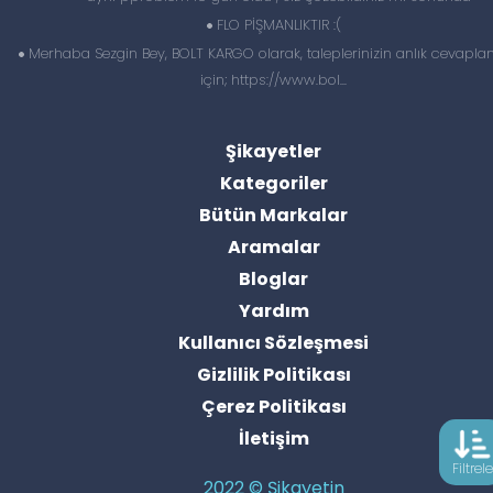
FLO PİŞMANLIKTIR :(
Merhaba Sezgin Bey, BOLT KARGO olarak, taleplerinizin anlık cevapl
için; https://www.bol...
Şikayetler
Kategoriler
Bütün Markalar
Aramalar
Bloglar
Yardım
Kullanıcı Sözleşmesi
Gizlilik Politikası
Çerez Politikası
İletişim
Filtrele
2022 © Şikayetin