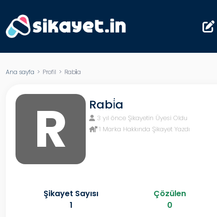
Ana sayfa
> Profil > Rabi̇a
R
Rabi̇a
3 yıl önce Şikayetin Üyesi Oldu
1 Marka Hakkında Şikayet Yazdı
Şikayet Sayısı
Çözülen
1
0