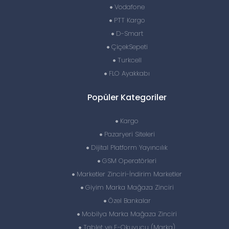
Vodafone
PTT Kargo
D-Smart
ÇiçekSepeti
Turkcell
FLO Ayakkabı
Popüler Kategoriler
Kargo
Pazaryeri Siteleri
Dijital Platform Yayıncılık
GSM Operatörleri
Marketler Zinciri-İndirim Marketler
Giyim Marka Mağaza Zinciri
Özel Bankalar
Mobilya Marka Mağaza Zinciri
Tablet ve E-Okuyucu (Marka)