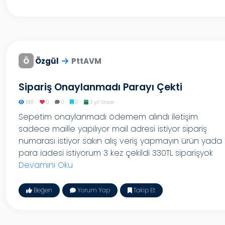
Ö
Özgül
PttAVM
Sipariş Onaylanmadı Parayı Çekti
1061
0
0
0
3 yıl önce
Sepetim onaylanmadı ödemem alındı iletişim
sadece maille yapılıyor mail adresi istiyor sipariş
numarası istiyor sakın alış veriş yapmayın ürün yada
para iadesi istiyorum 3 kez çekildi 330TL siparişyok
Devamını Oku
Beğen
Yorum Yap
Takip Et