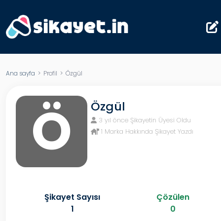
Ana sayfa
> Profil > Özgül
Ö
Özgül
3 yıl önce Şikayetin Üyesi Oldu
1 Marka Hakkında Şikayet Yazdı
Şikayet Sayısı
Çözülen
1
0