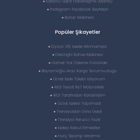
Kablolu-Sabit Haberleşme (Marka)
İnstagram-Facebook Sayfaları
Buhar Makinesi
Popüler Şikayetler
Dyson V15 Iaede Alinmamasi
Delonghi Kahve Makinesi
Hizmet Yok Ödeme Gününde
Bayramoğlu Aras Kargo Sorumsuzlugu
Ücret İade Talebi Istiyorum
A101 Tevolt Rs7 Motorsiklet
A101 Tarafından Kandırıldım
Ücret Iadesi Yapılmadı
Trendyoldan Gına Geldi
Trendyol Ferucci Yazık
İadeyi Kabul Etmediler
Hurç Siparişi Verdimsi