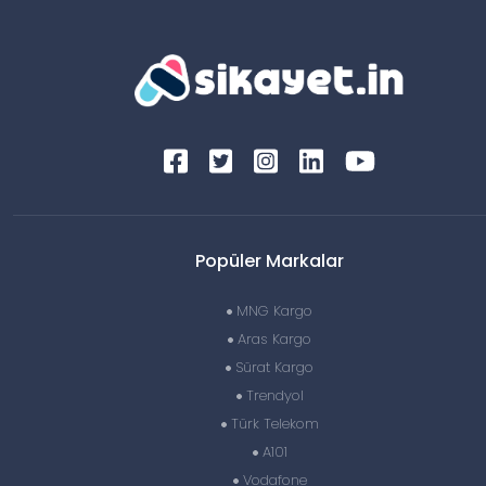
Popüler Markalar
MNG Kargo
Aras Kargo
Sürat Kargo
Trendyol
Türk Telekom
A101
Vodafone