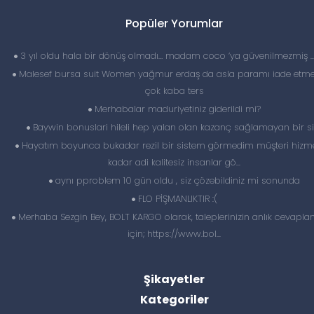
Popüler Yorumlar
3 yıl oldu hala bir dönüş olmadı… madam coco ‘ya güvenilmezmiş 
Malesef bursa suit Women yağmur erdaş da asla paramı iade etme
çok kaba ters
Merhabalar maduriyetiniz giderildi mi?
Baywin bonuslari hileli hep yalan olan kazanç sağlamayan bir si
Hayatım boyunca bukadar rezil bir sistem görmedim müşteri hizme
kadar adi kalitesiz insanlar gö...
aynı pproblem 10 gün oldu , siz çözebildiniz mi sonunda
FLO PİŞMANLIKTIR :(
Merhaba Sezgin Bey, BOLT KARGO olarak, taleplerinizin anlık cevapl
için; https://www.bol...
Şikayetler
Kategoriler