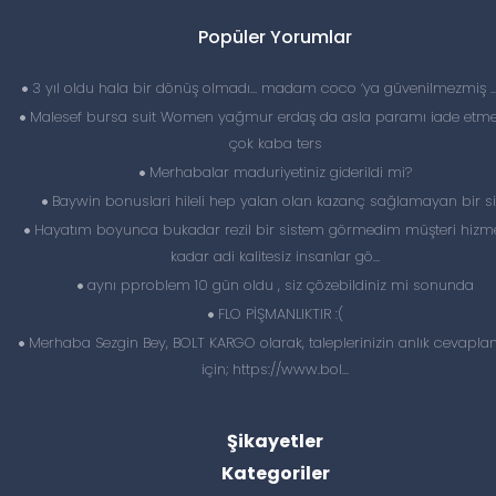
Popüler Yorumlar
3 yıl oldu hala bir dönüş olmadı… madam coco ‘ya güvenilmezmiş 
Malesef bursa suit Women yağmur erdaş da asla paramı iade etme
çok kaba ters
Merhabalar maduriyetiniz giderildi mi?
Baywin bonuslari hileli hep yalan olan kazanç sağlamayan bir si
Hayatım boyunca bukadar rezil bir sistem görmedim müşteri hizme
kadar adi kalitesiz insanlar gö...
aynı pproblem 10 gün oldu , siz çözebildiniz mi sonunda
FLO PİŞMANLIKTIR :(
Merhaba Sezgin Bey, BOLT KARGO olarak, taleplerinizin anlık cevapl
için; https://www.bol...
Şikayetler
Kategoriler