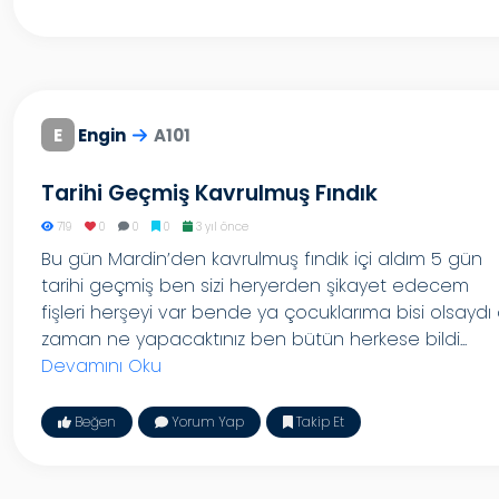
E
Engin
A101
Tarihi Geçmiş Kavrulmuş Fındık
719
0
0
0
3 yıl önce
Bu gün Mardin’den kavrulmuş fındık içi aldım 5 gün
tarihi geçmiş ben sizi heryerden şikayet edecem
fişleri herşeyi var bende ya çocuklarıma bisi olsaydı
zaman ne yapacaktınız ben bütün herkese bildi...
Devamını Oku
Beğen
Yorum Yap
Takip Et