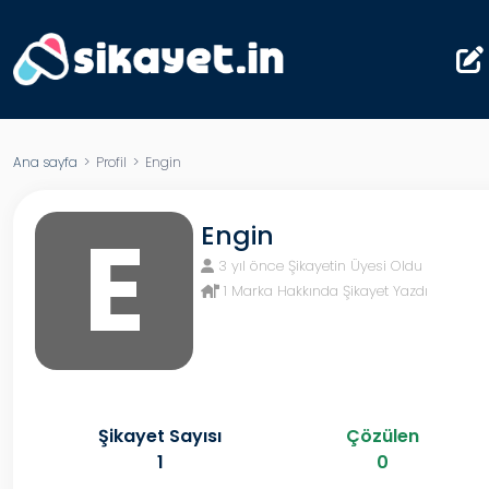
Ana sayfa
> Profil > Engin
E
Engin
3 yıl önce Şikayetin Üyesi Oldu
1 Marka Hakkında Şikayet Yazdı
Şikayet Sayısı
Çözülen
1
0