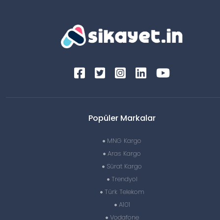
Popüler Markalar
MNG Kargo
Aras Kargo
Sürat Kargo
Trendyol
Türk Telekom
A101
Vodafone