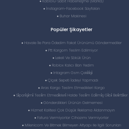
Kablolu-Sabit Haberleşme (Marka)
İnstagram-Facebook Sayfaları
Buhar Makinesi
Popüler Şikayetler
Havale İle Para Ödedim Fakat Ürünümü Göndermediler
Ptt Kargom Teslim Edilmiyor
Lekeli Ve Sökük Ürün
Roblox Kalıcı Ban Yedim
Intagram Gsm Çeki̇li̇şi̇
Çiçek Sepeti İadeyi Yapmadı
Aras Kargo Teslim Etmedikleri Kargo
Si̇pari̇şi̇mi̇ Tesli̇m Etmedi̇kleri̇ Halde Tesli̇m Edi̇lmi̇ş Gi̇bi̇ Beli̇rtti̇ler 
Gönderdikleri Ürünün Gelmemesi
Hizmet Kalitesi Çok Düşük Reklama Aldanmayın
Fatura Vermiyorlar Cihazımı Vermiyorlar
Milenicom Ve Bitmek Bilmeyen Altyapı Ile Ilgili Sorunları