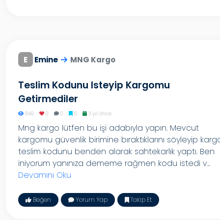
E
Emine
MNG Kargo
Teslim Kodunu Isteyip Kargomu
Getirmediler
849
0
0
0
3 yıl önce
Mng kargo lütfen bu işi adabıyla yapın. Mevcut
kargomu güvenlik birimine bıraktıklarını söyleyip karg
teslim kodunu benden alarak sahtekarlık yaptı. Ben
iniyorum yanınıza dememe rağmen kodu istedi v...
Devamını Oku
Beğen
Yorum Yap
Takip Et