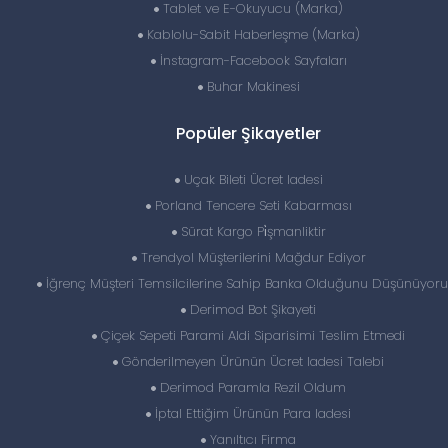
Tablet ve E-Okuyucu (Marka)
Kablolu-Sabit Haberleşme (Marka)
İnstagram-Facebook Sayfaları
Buhar Makinesi
Popüler Şikayetler
Uçak Bileti Ücret Iadesi
Porland Tencere Seti Kabarması
Sürat Kargo Pi̇şmanliktir
Trendyol Müşterilerini Mağdur Ediyor
İğrenç Müşteri Temsilcilerine Sahip Banka Olduğunu Düşünüyor
Derimod Bot Şikayeti
Çiçek Sepeti Parami Aldi Siparisimi Teslim Etmedi
Gönderilmeyen Ürünün Ücret Iadesi Talebi
Derimod Paramla Rezil Oldum
İptal Ettiğim Ürünün Para Iadesi
Yanıltıcı Firma