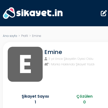
Ana sayfa
> Profil > Emine
E
Emine
3 yıl önce Şikayetin Üyesi Oldu
1 Marka Hakkında Şikayet Yazdı
Şikayet Sayısı
Çözülen
1
0