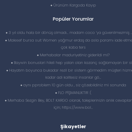
Ürünüm Kargoda Kayıp
Popüler Yorumlar
3 yıl oldu hala bir dönüş olmadı… madam coco ‘ya güvenilmezmiş 
Malesef bursa suit Women yağmur erdaş da asla paramı iade etme
çok kaba ters
Merhabalar maduriyetiniz giderildi mi?
Baywin bonuslari hileli hep yalan olan kazanç sağlamayan bir si
Hayatım boyunca bukadar rezil bir sistem görmedim müşteri hizme
kadar adi kalitesiz insanlar gö...
aynı pproblem 10 gün oldu , siz çözebildiniz mi sonunda
FLO PİŞMANLIKTIR :(
Merhaba Sezgin Bey, BOLT KARGO olarak, taleplerinizin anlık cevapl
için; https://www.bol...
Şikayetler