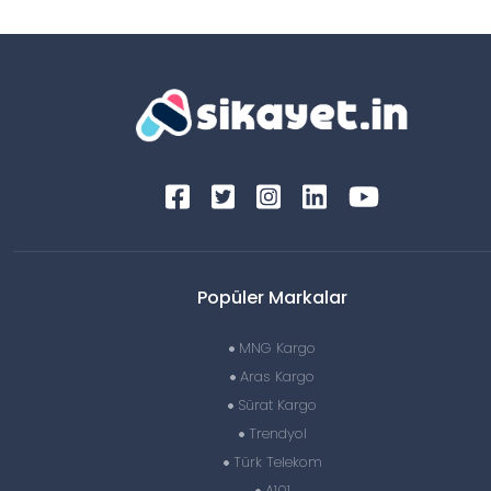
Popüler Markalar
MNG Kargo
Aras Kargo
Sürat Kargo
Trendyol
Türk Telekom
A101