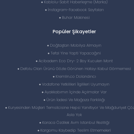
Kablolu-Sabit Haberleşme (Marka)
İnstagram-Facebook Sayfaları
Buhar Makinesi
Popüler Şikayetler
Doğtaştan Mobilya Almayın
Tefal Yine Yapti Yapacağıni
Acibadem Eco Dry- 2 Boy Kuculen Mont
Defolu Olan Ürünü Gözle Görünen Hatayı Kabul Görmemesi
Kremlin.co Dolandırıcı
Vodafone Yetkilileri İlgilileri Uyumayın
Ayakkabımın İçinde Açılmalar Var
Ürün İadesi Ve Mağaza Farklılığı
Kuryesinden Müşteri Temsilcisine Hepsi Yanıltıyor Ve Mağduriyet Ç
Asla Yok
Karaca Özdilek Avm Istanbul Rezilliği
Kargomu Kaybedip Teslim Etmemeleri