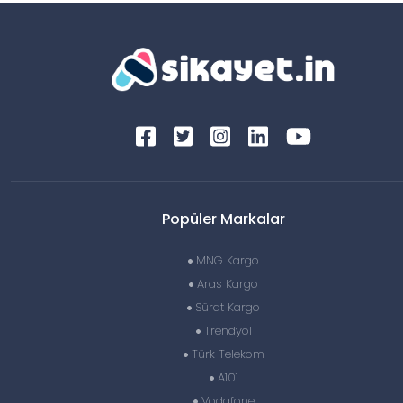
Popüler Markalar
MNG Kargo
Aras Kargo
Sürat Kargo
Trendyol
Türk Telekom
A101
Vodafone