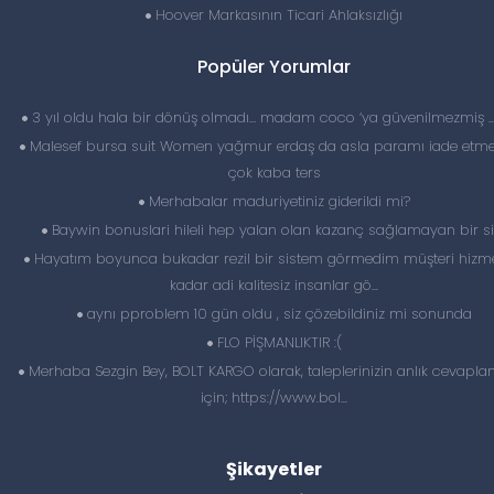
Hoover Markasının Ticari Ahlaksızlığı
Popüler Yorumlar
3 yıl oldu hala bir dönüş olmadı… madam coco ‘ya güvenilmezmiş 
Malesef bursa suit Women yağmur erdaş da asla paramı iade etme
çok kaba ters
Merhabalar maduriyetiniz giderildi mi?
Baywin bonuslari hileli hep yalan olan kazanç sağlamayan bir si
Hayatım boyunca bukadar rezil bir sistem görmedim müşteri hizme
kadar adi kalitesiz insanlar gö...
aynı pproblem 10 gün oldu , siz çözebildiniz mi sonunda
FLO PİŞMANLIKTIR :(
Merhaba Sezgin Bey, BOLT KARGO olarak, taleplerinizin anlık cevapl
için; https://www.bol...
Şikayetler