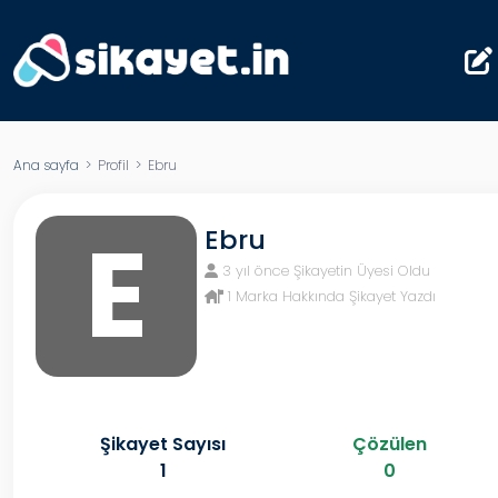
Ana sayfa
> Profil > Ebru
E
Ebru
3 yıl önce Şikayetin Üyesi Oldu
1 Marka Hakkında Şikayet Yazdı
Şikayet Sayısı
Çözülen
1
0