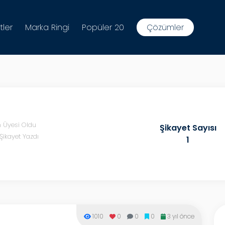
tler
Marka Ringi
Popüler 20
Çözümler
n Üyesi Oldu
Şikayet Sayısı
Şikayet Yazdı
1
1010
0
0
0
3 yıl önce