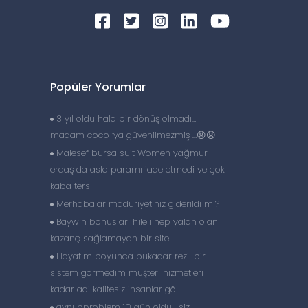
Popüler Yorumlar
3 yıl oldu hala bir dönüş olmadı…
madam coco ‘ya güvenilmezmiş …😡😡
Malesef bursa suit Women yağmur
erdaş da asla paramı iade etmedi ve çok
kaba ters
Merhabalar maduriyetiniz giderildi mi?
Baywin bonuslari hileli hep yalan olan
kazanç sağlamayan bir site
Hayatım boyunca bukadar rezil bir
sistem görmedim müşteri hizmetleri
kadar adi kalitesiz insanlar gö...
aynı pproblem 10 gün oldu , siz