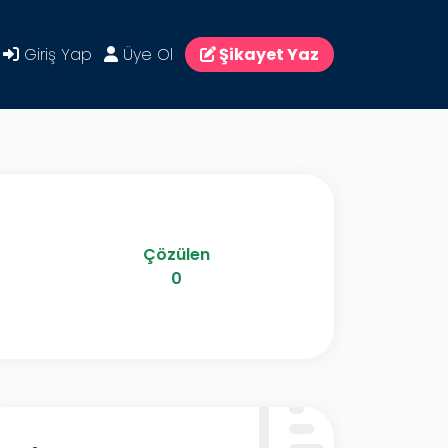
Giriş Yap
Üye Ol
Şikayet Yaz
Çözülen
0