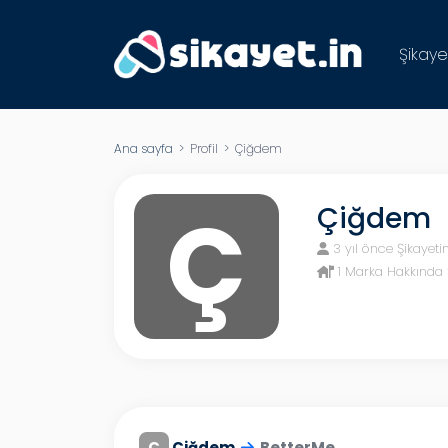
Şikaye
Ana sayfa
> Profil > Çiğdem
Ç
Çiğdem
3 yıl önce Şikayeti
1 Marka Hakkında 
Ç
Çiğdem
BetterMe