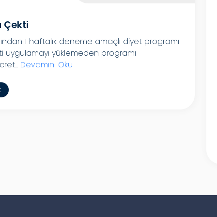
 Çekti
nından 1 haftalık deneme amaçlı diyet programı
tti uygulamayı yüklemeden programı
ret...
Devamını Oku
t