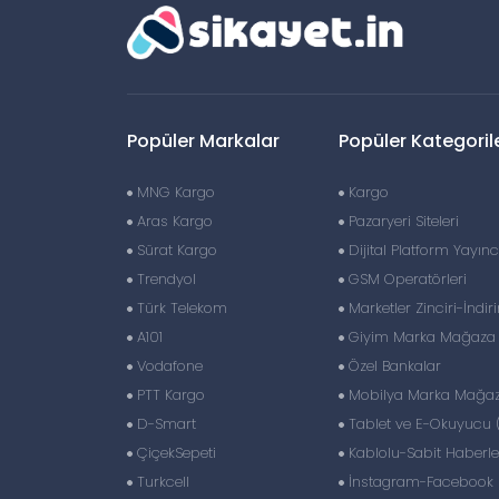
Popüler Markalar
Popüler Kategoril
MNG Kargo
Kargo
Aras Kargo
Pazaryeri Siteleri
Sürat Kargo
Dijital Platform Yayıncı
Trendyol
GSM Operatörleri
Türk Telekom
Marketler Zinciri-İndir
A101
Giyim Marka Mağaza Z
Vodafone
Özel Bankalar
PTT Kargo
Mobilya Marka Mağaza
D-Smart
Tablet ve E-Okuyucu 
ÇiçekSepeti
Kablolu-Sabit Haberl
Turkcell
İnstagram-Facebook S