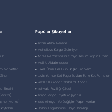
er
Popüler Şikayetler
Ticari Ahlak Nerede
Mahalleye Kargo Gelmiyor
lık
Adres Ne Yazıyorsa Oraya Teslim Yapın Lütfen
Metlife Aldatmacası
im Marketler
Luxell Ürün Her Gün Başka Problem
inciri
Levis Yamuk Kot Paça Boyları Farkı Kot Pantolon
Rezillik Bu Kadar Olabilirdi Ancak
 Zinciri
Kahvaltı Rezilliği Çilesi
(Marka)
Kargo Mağduriyeti Yaşıyoruz
eşme (Marka)
İade Almıyor Ve Değişim Yapmıyorlar
ayfaları
Dolap Uygulaması Hayal Kırıklığı