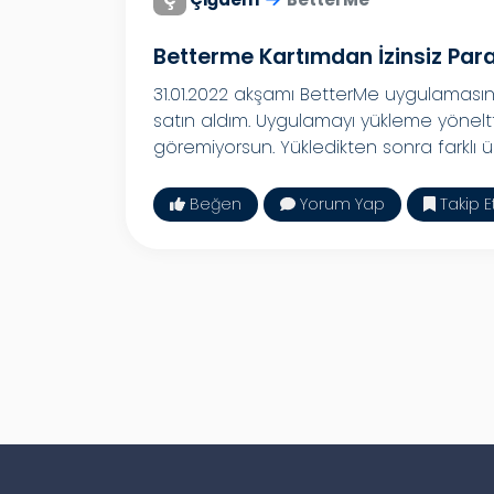
Betterme Kartımdan İzinsiz Para
31.01.2022 akşamı BetterMe uygulaması
satın aldım. Uygulamayı yükleme yönel
göremiyorsun. Yükledikten sonra farklı üc
Beğen
Yorum Yap
Takip E