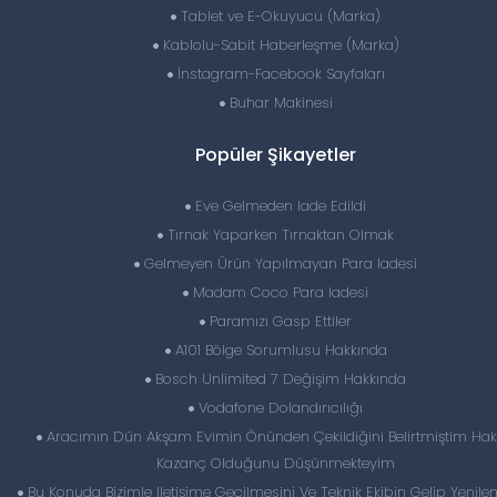
Tablet ve E-Okuyucu (Marka)
Kablolu-Sabit Haberleşme (Marka)
İnstagram-Facebook Sayfaları
Buhar Makinesi
Popüler Şikayetler
Eve Gelmeden Iade Edildi
Tırnak Yaparken Tırnaktan Olmak
Gelmeyen Ürün Yapılmayan Para Iadesi
Madam Coco Para Iadesi
Paramızı Gasp Ettiler
A101 Bölge Sorumlusu Hakkında
Bosch Unlimited 7 Değişim Hakkında
Vodafone Dolandırıcılığı
Aracımın Dün Akşam Evimin Önünden Çekildiğini Belirtmiştim Hak
Kazanç Olduğunu Düşünmekteyim
Bu Konuda Bizimle Iletişime Geçilmesini Ve Teknik Ekibin Gelip Yenile