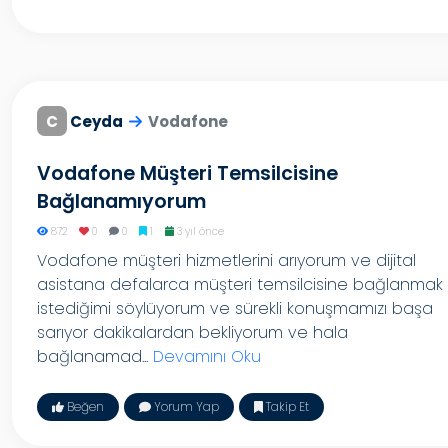
C
Ceyda
Vodafone
Vodafone Müşteri Temsilcisine
Bağlanamıyorum
872
0
0
1
3 yıl önce
Vodafone müşteri hizmetlerini arıyorum ve dijital
asistana defalarca müşteri temsilcisine bağlanmak
istediğimi söylüyorum ve sürekli konuşmamızı başa
sarıyor dakikalardan bekliyorum ve hala
bağlanamad...
Devamını Oku
Beğen
Yorum Yap
Takip Et