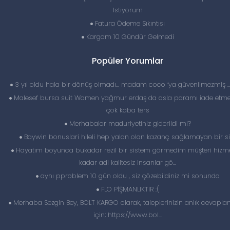
Istiyorum
Fatura Ödeme Sıkıntısı
Kargom 10 Gündür Gelmedi
Popüler Yorumlar
3 yıl oldu hala bir dönüş olmadı… madam coco ‘ya güvenilmezmiş 
Malesef bursa suit Women yağmur erdaş da asla paramı iade etme
çok kaba ters
Merhabalar maduriyetiniz giderildi mi?
Baywin bonuslari hileli hep yalan olan kazanç sağlamayan bir si
Hayatım boyunca bukadar rezil bir sistem görmedim müşteri hizme
kadar adi kalitesiz insanlar gö...
aynı pproblem 10 gün oldu , siz çözebildiniz mi sonunda
FLO PİŞMANLIKTIR :(
Merhaba Sezgin Bey, BOLT KARGO olarak, taleplerinizin anlık cevapl
için; https://www.bol...