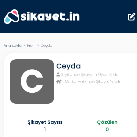
Ana sayfa
> Profil > Ceyda
C
Ceyda
3 yıl önce Şikayetin Üyesi Oldu
1 Marka Hakkında Şikayet Yazdı
Şikayet Sayısı
Çözülen
1
0