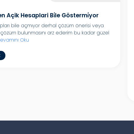
 Açik Hesaplari Bi̇le Göstermi̇yor
pları bile açmıyor derhal çözüm önerisi veya
a çözüm bulunmasını arz ederim bu kadar güzel
evamını Oku
t