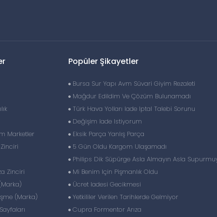
er
Popüler Şikayetler
Bursa Sur Yapı Avm Süvari Giyim Rezaleti
Mağdur Edildim Ve Çözüm Bulunamadı
lık
Türk Hava Yolları Iade Iptal Talebi Sorunu
Değişim Iade Istiyorum
im Marketler
Eksik Parça Yanlış Parça
inciri
5 Gün Oldu Kargom Ulaşamadı
Philips Dik Süpürge Asla Almayın Asla Supurmu
 Zinciri
Mi Benim Için Pişmanlık Oldu
(Marka)
Ücret Iadesi Gecikmesi
eşme (Marka)
Yetkililer Verilen Tarihlerde Gelmiyor
ayfaları
Cupra Formentor Arıza