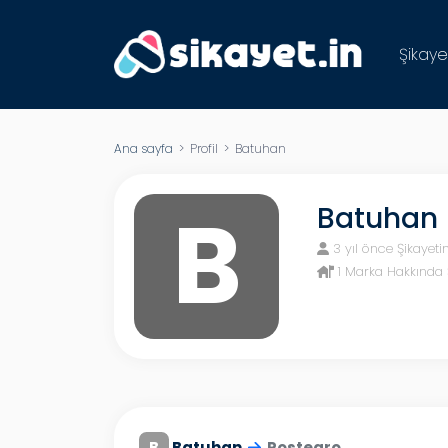
Şikaye
Ana sayfa
> Profil > Batuhan
B
Batuhan
3 yıl önce Şikayeti
1 Marka Hakkında 
B
Batuhan
Postegro