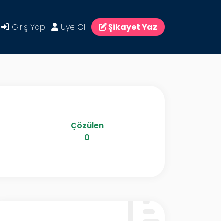
Giriş Yap
Üye Ol
Şikayet Yaz
Çözülen
0