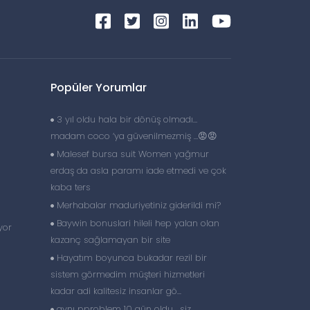
Popüler Yorumlar
3 yıl oldu hala bir dönüş olmadı…
madam coco ‘ya güvenilmezmiş …😡😡
Malesef bursa suit Women yağmur
erdaş da asla paramı iade etmedi ve çok
kaba ters
Merhabalar maduriyetiniz giderildi mi?
Baywin bonuslari hileli hep yalan olan
yor
kazanç sağlamayan bir site
Hayatım boyunca bukadar rezil bir
sistem görmedim müşteri hizmetleri
kadar adi kalitesiz insanlar gö...
aynı pproblem 10 gün oldu , siz