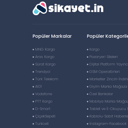
Popüler Markalar
Popüler Kategoril
MNG Kargo
Kargo
Aras Kargo
Pazaryeri Siteleri
Sürat Kargo
Dijital Platform Yayıncı
Trendyol
GSM Operatörleri
Türk Telekom
Marketler Zinciri-İndir
A101
Giyim Marka Mağaza Z
Vodafone
Özel Bankalar
PTT Kargo
Mobilya Marka Mağaza
D-Smart
Tablet ve E-Okuyucu 
ÇiçekSepeti
Kablolu-Sabit Haberl
Turkcell
İnstagram-Facebook S