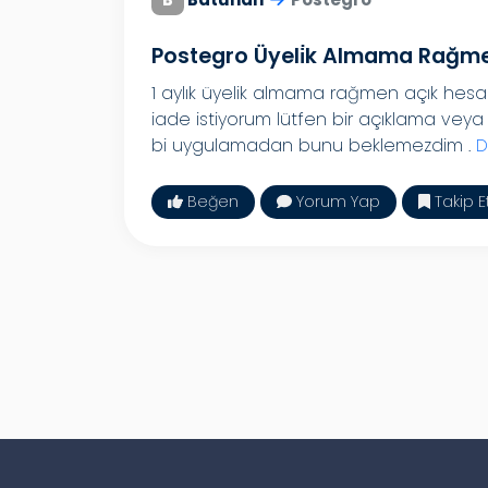
Postegro Üyeli̇k Almama Rağmen
1 aylık üyelik almama rağmen açık hesa
iade istiyorum lütfen bir açıklama vey
bi uygulamadan bunu beklemezdim .
D
Beğen
Yorum Yap
Takip E