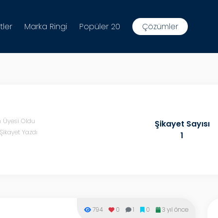
tler
Marka Ringi
Popüler 20
Çözümler
n Üyesi Oldu
Şikayet Sayısı
Şikayet Yazdı
1
794
0
1
0
3 yıl önce