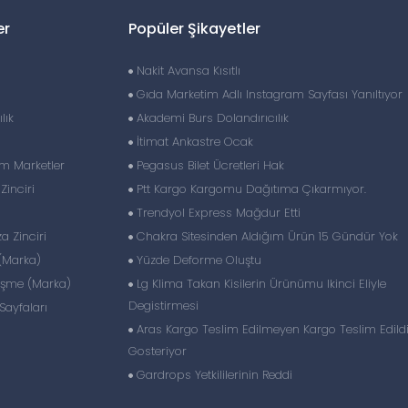
er
Popüler Şikayetler
Nakit Avansa Kısıtlı
Gıda Marketim Adlı Instagram Sayfası Yanıltıyor
lık
Akademi Burs Dolandırıcılık
İtimat Ankastre Ocak
im Marketler
Pegasus Bilet Ücretleri Hak
inciri
Ptt Kargo Kargomu Dağıtıma Çıkarmıyor.
Trendyol Express Mağdur Etti
 Zinciri
Chakra Sitesinden Aldığım Ürün 15 Gündür Yok
(Marka)
Yüzde Deforme Oluştu
eşme (Marka)
Lg Klima Takan Kisilerin Ürünümu Ikinci Eliyle
Degistirmesi
ayfaları
Aras Kargo Teslim Edilmeyen Kargo Teslim Edild
Gosteriyor
Gardrops Yetkililerinin Reddi