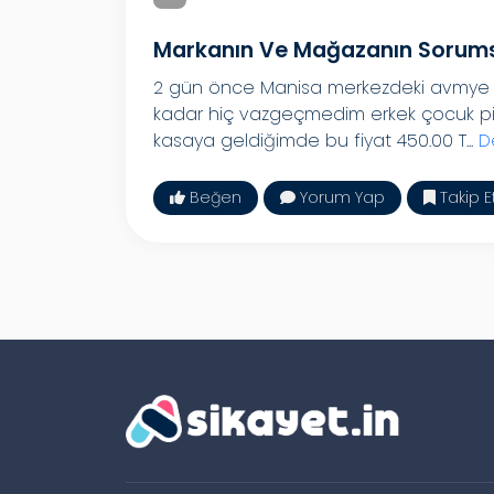
Markanın Ve Mağazanın Sorum
2 gün önce Manisa merkezdeki avmye pe
kadar hiç vazgeçmedim erkek çocuk pija
kasaya geldiğimde bu fiyat 450.00 T...
D
Beğen
Yorum Yap
Takip E