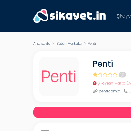
Şikaye
Ana sayfa
>
Bütün Markalar
> Penti
Penti
1,0
Şikayetin Marka Üy
penti.com.tr