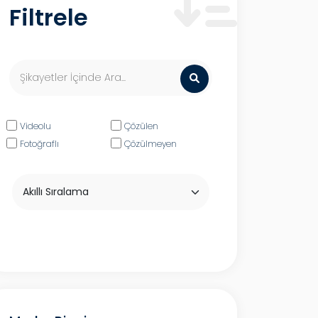
Filtrele
Videolu
Çözülen
Fotoğraflı
Çözülmeyen