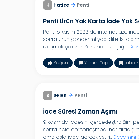
H
Hatice
Penti
Penti Ürün Yok Karta İade Yok 
Penti 5 kasım 2022 de internet üzerind
sonra ürün gönderimi yapıldıiletisi ald
ulaşmak çok zor. Sonunda ulaştığı...
Dev
Beğen
Yorum Yap
Takip E
S
Selen
Penti
İade Süresi Zaman Aşımı
9 kasımda iadesini gerçekleştirdiğim pe
sonra hala gerçekleşmedi her aradığımd
ama asla iade gerçekleştiri...
Devamını 