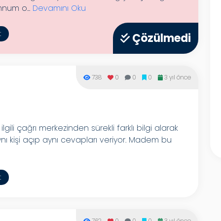
num o...
Devamını Oku
t
Çözülmedi
738
0
0
0
3 yıl önce
lgili çağrı merkezinden sürekli farklı bilgi alarak
ı kişi açıp aynı cevapları veriyor. Madem bu
t
762
0
0
0
3 yıl önce