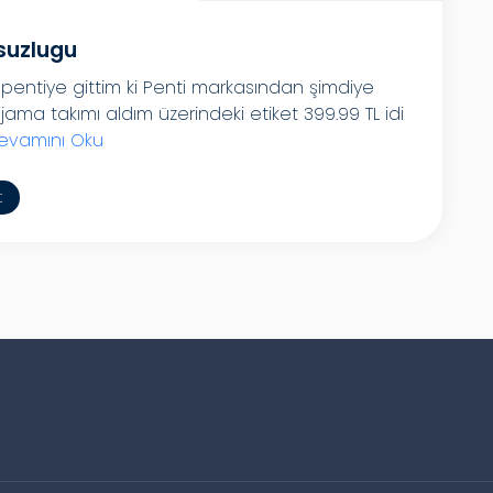
suzlugu
ntiye gittim ki Penti markasından şimdiye
ma takımı aldım üzerindeki etiket 399.99 TL idi
evamını Oku
t