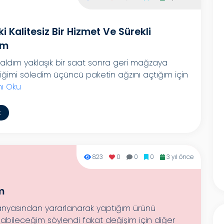
Kalitesiz Bir Hizmet Ve Sürekli
im
aldım yaklaşık bir saat sonra geri mağzaya
diğimi söledim üçüncü paketin ağzını açtığım için
ı Oku
t
823
0
0
0
3 yıl önce
m
anyasından yararlanarak yaptığım ürünü
pabileceğim söylendi fakat değişim için diğer