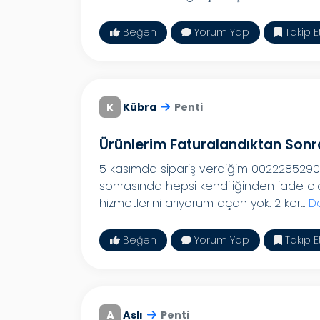
Beğen
Yorum Yap
Takip E
K
Kübra
Penti
Ürünlerim Faturalandıktan Sonr
5 kasımda sipariş verdiğim 0022285290 
sonrasında hepsi kendiliğinden iade oldu
hizmetlerini arıyorum açan yok. 2 ker...
D
Beğen
Yorum Yap
Takip E
A
Aslı
Penti