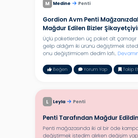
M
Medine
Penti
Gordion Avm Penti Mağzanızdaki 
Mağdur Edilen Bizler Şikayetçiy
Üçlü paketlerden üç paket alt çamaşır 
gelip aldığım iki ürünü değiştirmek iste
onu değiştirmicem dedim lafı...
Devamın
Beğen
Yorum Yap
Takip E
L
Leyla
Penti
Penti Tarafından Mağdur Edildi
Penti mağazasında iki al bir öde kamp
değiştirmek istedim alırken değişim ya