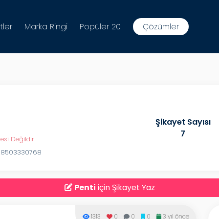
tler
Marka Ringi
Popüler 20
Çözümler
Şikayet Sayısı
7
esi Değildir
08503330768
Penti
için Şikayet Yaz
1313
0
0
0
3 yıl önce