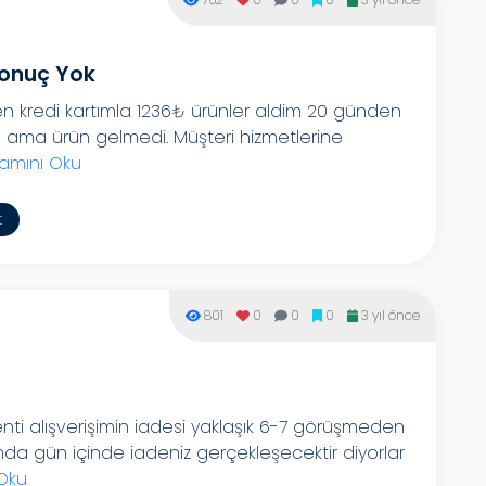
Sonuç Yok
en kredi kartımla 1236₺ ürünler aldim 20 günden
ım ama ürün gelmedi. Müşteri hizmetlerine
amını Oku
t
801
0
0
0
3 yıl önce
nti alışverişimin iadesi yaklaşık 6-7 görüşmeden
a gün içinde iadeniz gerçekleşecektir diyorlar
Oku