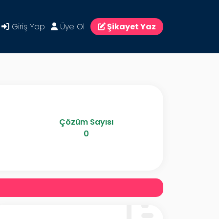
Giriş Yap
Üye Ol
Şikayet Yaz
Çözüm Sayısı
0