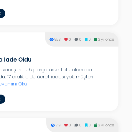
t
823
0
0
0
3 yıl önce
a Iade Oldu
sipariş nolu 5 parça ürün faturalandırıp
. 17 aralık oldu ücret iadesi yok. müşteri
evamını Oku
t
719
0
0
0
3 yıl önce