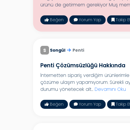
ürünü de getirmem gerekiyor Muş mem
Beğen
Yorum Yap
Takip E
S
Songül
Penti
Penti Çözümsüzlüğü Hakkında
İnternetten sipariş verdiğim ürünlerimle i
çözüme ulaşım yapamıyorum. Sürekli ayn
durumu yönetecek alt...
Devamını Oku
Beğen
Yorum Yap
Takip E