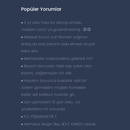
Popüler Yorumlar
3 yıl oldu hala bir dönüş olmadı…
madam coco ‘ya güvenilmezmiş …😡😡
Malesef bursa suit Women yağmur
erdaş da asla paramı iade etmedi ve çok
kaba ters
Merhabalar maduriyetiniz giderildi mi?
Baywin bonuslari hileli hep yalan olan
kazanç sağlamayan bir site
Hayatım boyunca bukadar rezil bir
sistem görmedim müşteri hizmetleri
kadar adi kalitesiz insanlar gö...
aynı pproblem 10 gün oldu , siz
i
çözebildiniz mi sonunda
FLO PİŞMANLIKTIR :(
Merhaba Sezgin Bey, BOLT KARGO olarak,