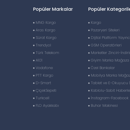
Popüler Markalar
Popüler Kategoril
MNG Kargo
Kargo
Aras Kargo
Pazaryeri Siteleri
Sürat Kargo
Dijital Platform Yayıncı
Trendyol
GSM Operatörleri
Türk Telekom
Marketler Zinciri-İndir
A101
Giyim Marka Mağaza Z
Vodafone
Özel Bankalar
PTT Kargo
Mobilya Marka Mağaza
D-Smart
Tablet ve E-Okuyucu 
ÇiçekSepeti
Kablolu-Sabit Haberl
Turkcell
İnstagram-Facebook S
FLO Ayakkabı
Buhar Makinesi