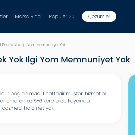
tler
Marka Ringi
Popüler 20
Çözümler
t Destek Yok Ilgi Yom Memnuniyet Yok
ek Yok Ilgi Yom Memnuniyet Yok
dur baglan madi 1 haftadir musteri hizmetleri
yolar ama en az 5-6 kere ariza kaydinda
mi cozmedi hala net yok