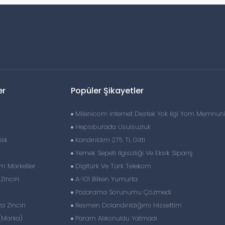
er
Popüler Şikayetler
Milenicom Internet Destek Yok Ilgi Yom Memnuni
Hepsıburada Usulsuzluk
lık
Kandırıldım 275 TL Gitti
Yemek Sepeti Ilgisizliği Ve Eksik Sipariş
im Marketler
Digitürk Ve Türk Telekom
inciri
A-101 Bilken Yumurta
Pazarama Sorunumu Çözmedi
 Zinciri
Resmen Dolandırıldığımı Hissettim
(Marka)
Param Alıkonuldu Yatmadı