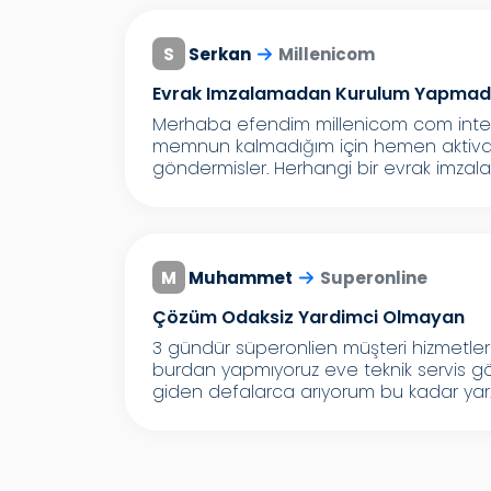
S
Serkan
Millenicom
Evrak Imzalamadan Kurulum Yapmada
Merhaba efendim millenicom com inter
memnun kalmadığım için hemen aktivasyo
göndermisler. Herhangi bir evrak imzala
M
Muhammet
Superonline
Çözüm Odaksiz Yardimci Olmayan
3 gündür süperonlien müşteri hizmetler
burdan yapmıyoruz eve teknik servis g
giden defalarca arıyorum bu kadar yar..