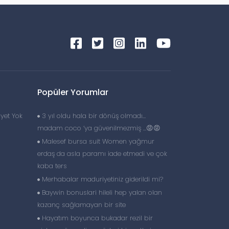
Popüler Yorumlar
yet Yok
3 yıl oldu hala bir dönüş olmadı…
madam coco ‘ya güvenilmezmiş …😡😡
Malesef bursa suit Women yağmur
erdaş da asla paramı iade etmedi ve çok
kaba ters
Merhabalar maduriyetiniz giderildi mi?
Baywin bonuslari hileli hep yalan olan
kazanç sağlamayan bir site
Hayatım boyunca bukadar rezil bir