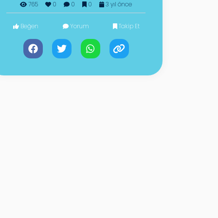
765
0
0
0
3 yıl önce
Beğen
Yorum
Takip Et