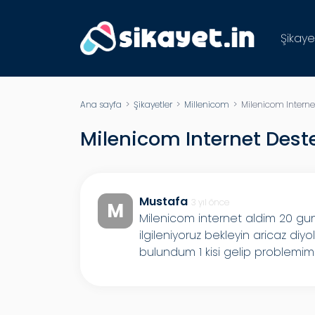
Şikaye
Ana sayfa
>
Şikayetler
>
Millenicom
> Milenicom Interne
Milenicom Internet Dest
Mustafa
3 yıl önce
M
Milenicom internet aldim 20 gun
ilgileniyoruz bekleyin aricaz di
bulundum 1 kisi gelip problemi