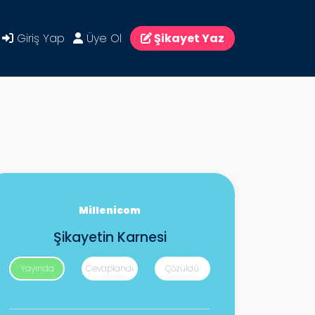
Giriş Yap
Üye Ol
Şikayet Yaz
Millenicom
Şikayetin Karnesi
Yayında
Cevaplandı
Çözüldü