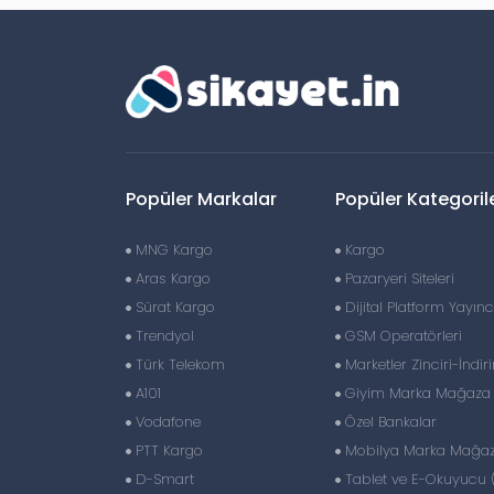
Popüler Markalar
Popüler Kategoril
MNG Kargo
Kargo
Aras Kargo
Pazaryeri Siteleri
Sürat Kargo
Dijital Platform Yayıncı
Trendyol
GSM Operatörleri
Türk Telekom
Marketler Zinciri-İndir
A101
Giyim Marka Mağaza Z
Vodafone
Özel Bankalar
PTT Kargo
Mobilya Marka Mağaza
D-Smart
Tablet ve E-Okuyucu 