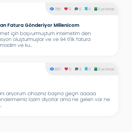
765
0
0
0
3 yıl önce
n Fatura Gönderiyor Millenicom
net için başvurmuştum internetim den
n oluşturmuşlar ve ve 94 tl'lik fatura
madim ve ku...
897
0
3
0
3 yıl önce
ini arıyorum cihazınız başına geçin aaaaa
öndermemiz lazım diyorlar ama ne gelen var ne
.