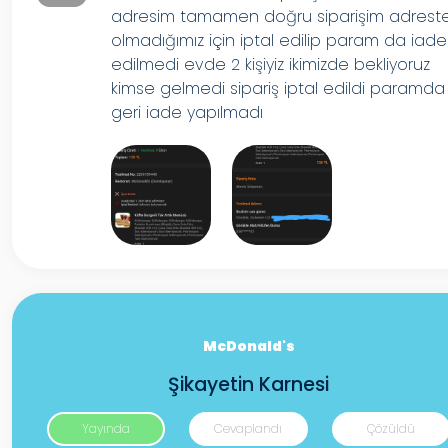
adresim tamamen doğru siparişim adrest
olmadığımız için iptal edilip param da iade
edilmedi evde 2 kişiyiz ikimizde bekliyoruz
kimse gelmedi sipariş iptal edildi paramda
geri iade yapılmadı
McDonald's
Şikayetin Karnesi
Yayında
Cevaplandı
Çözüldü