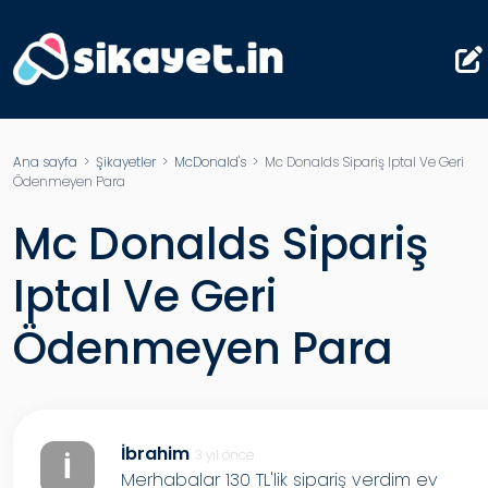
Ana sayfa
>
Şikayetler
>
McDonald's
> Mc Donalds Sipariş Iptal Ve Geri
Ödenmeyen Para
Mc Donalds Sipariş
Iptal Ve Geri
Ödenmeyen Para
İbrahim
3 yıl önce
İ
Merhabalar 130 TL'lik sipariş verdim ev