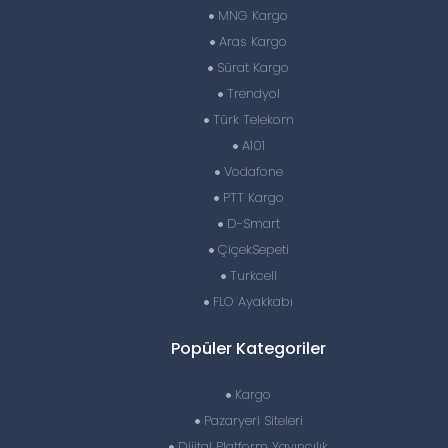
MNG Kargo
Aras Kargo
Sürat Kargo
Trendyol
Türk Telekom
A101
Vodafone
PTT Kargo
D-Smart
ÇiçekSepeti
Turkcell
FLO Ayakkabı
Popüler Kategoriler
Kargo
Pazaryeri Siteleri
Dijital Platform Yayıncılık