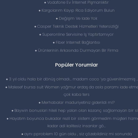
Vodafone Ev İnternet Pişmanlıktır
Kargolarım Kayıp Rica Ediyorum Bulun
Değişim Ve Iade Yok
Casper Teknik Destek Hizmetleri Yetersizliği
Superonline Servisine Iş Yaptırtamıyor
Fiber Internet Bağlantısı
Ürünlerinin Arkasında Durmayan Bir Firma
Popüler Yorumlar
3 yıl oldu hala bir dönüş olmadı… madam coco ‘ya güvenilmezmiş 
Malesef bursa suit Women yağmur erdaş da asla paramı iade etme
çok kaba ters
Merhabalar maduriyetiniz giderildi mi?
Baywin bonuslari hileli hep yalan olan kazanç sağlamayan bir si
Hayatım boyunca bukadar rezil bir sistem görmedim müşteri hizme
kadar adi kalitesiz insanlar gö...
aynı pproblem 10 gün oldu , siz çözebildiniz mi sonunda