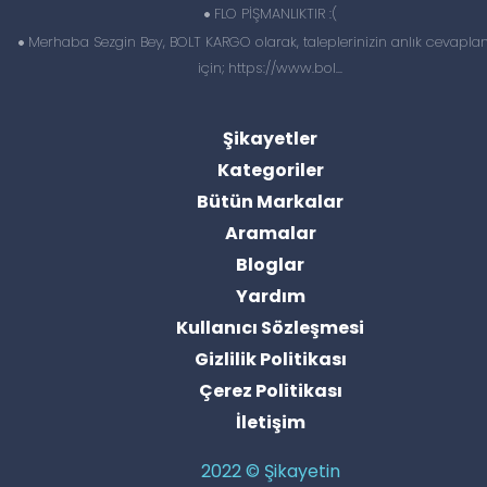
FLO PİŞMANLIKTIR :(
Merhaba Sezgin Bey, BOLT KARGO olarak, taleplerinizin anlık cevapl
için; https://www.bol...
Şikayetler
Kategoriler
Bütün Markalar
Aramalar
Bloglar
Yardım
Kullanıcı Sözleşmesi
Gizlilik Politikası
Çerez Politikası
İletişim
2022 © Şikayetin