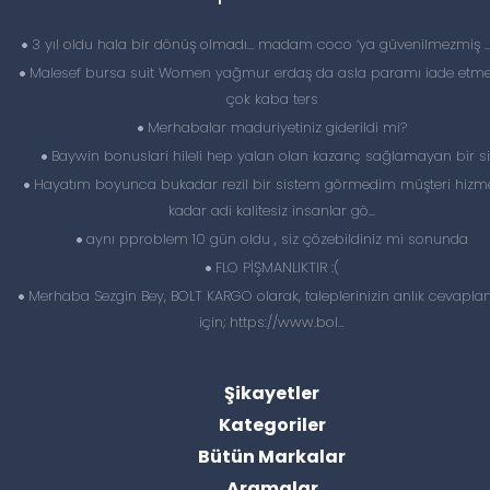
3 yıl oldu hala bir dönüş olmadı… madam coco ‘ya güvenilmezmiş 
Malesef bursa suit Women yağmur erdaş da asla paramı iade etme
çok kaba ters
Merhabalar maduriyetiniz giderildi mi?
Baywin bonuslari hileli hep yalan olan kazanç sağlamayan bir si
Hayatım boyunca bukadar rezil bir sistem görmedim müşteri hizme
kadar adi kalitesiz insanlar gö...
aynı pproblem 10 gün oldu , siz çözebildiniz mi sonunda
FLO PİŞMANLIKTIR :(
Merhaba Sezgin Bey, BOLT KARGO olarak, taleplerinizin anlık cevapl
için; https://www.bol...
Şikayetler
Kategoriler
Bütün Markalar
Aramalar