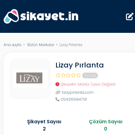
Ana sayfa
>
Bütün Markalar
> Lizay Pırlanta
Lizay Pırlanta
Oy Yok
Şikayetin Marka Üyesi Değildir
lizaypirlanta.com
05436684791
Şikayet Sayısı
Çözüm Sayısı
2
0