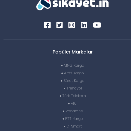
Popüler Markalar
MNG Kargo
Aras Kargo
Sürat Kargo
Trendyol
Türk Telekom
A101
Vodafone
PTT Kargo
D-Smart