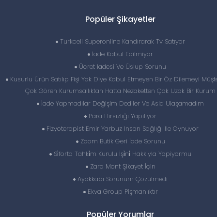
Popüler Şikayetler
Turkcell Superonline Kandırarak Tv Satıyor
İade Kabul Edilmiyor
Ücret Iadesi Ve Üslup Sorunu
Kusurlu Ürün Satılıp Fişi Yok Diye Kabul Etmeyen Bir Öz Dilemeyi Müşt
Çok Gören Kurumsallıktan Hatta Nezaketten Çok Uzak Bir Kurum
İade Yapmadılar Değişim Dediler Ve Asla Ulaşamadım
Para Hırsızlığı Yapılıyor
Fizyoterapist Emir Yarbuz Insan Sağlığı Ile Oynuyor
Zoom Butik Geri İade Sorunu
Si̇forta Tahki̇m Kurulu İşi̇ni̇ Hakkiyla Yapiyormu
Zara Mont Şikayet İçin
Ayakkabı Sorunum Çözülmedi
Ekva Group Pişmanlıktır
Popüler Yorumlar