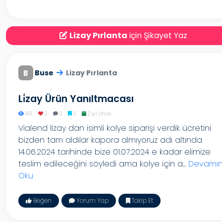
Lizay Pırlanta
için Şikayet Yaz
B
Buse
Lizay Pırlanta
Li̇zay Ürün Yanıltmacası
651
0
0
0
2 yıl önce
Vialend lizay dan isimli kolye siparişi verdik ücretini
bizden tam aldılar kapora almıyoruz adı altında
14.06.2024 tarihinde bize 01.07.2024 e kadar elimize
teslim edileceğini söyledi ama kolye için a...
Devamın
Oku
Beğen
Yorum Yap
Takip Et