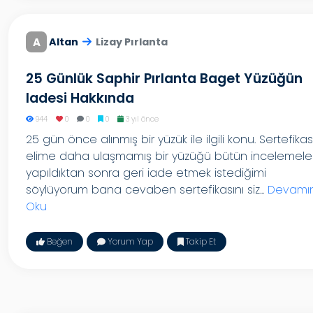
A
Altan
Lizay Pırlanta
25 Günlük Saphir Pırlanta Baget Yüzüğün
Iadesi Hakkında
944
0
0
0
3 yıl önce
25 gün önce alınmış bir yüzük ile ilgili konu. Sertefikas
elime daha ulaşmamış bir yüzüğü bütün incelemeler
yapıldıktan sonra geri iade etmek istediğimi
söylüyorum bana cevaben sertefikasını siz...
Devamın
Oku
Beğen
Yorum Yap
Takip Et