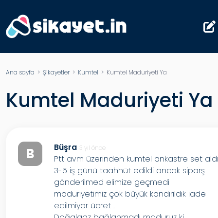
Ana sayfa
>
Şikayetler
>
Kumtel
> Kumtel Maduriyeti Ya
Kumtel Maduriyeti Ya
Büşra
3 yıl önce
B
Ptt avm üzerinden kumtel ankastre set ald
3-5 iş günü taahhüt edildi ancak siparş
gönderilmed elimize geçmedi
maduriyetimiz çok büyük kandırıldık iade
edilmiyor ücret .
Doğalgaz bağlanmadı maduruz ki