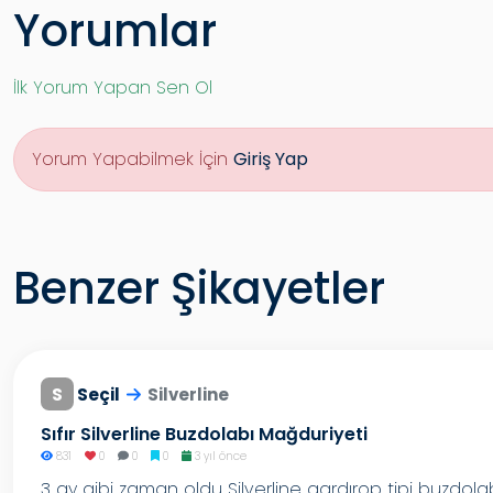
Yorumlar
İlk Yorum Yapan Sen Ol
Yorum Yapabilmek İçin
Giriş Yap
Benzer Şikayetler
S
Seçil
Silverline
Sıfır Silverline Buzdolabı Mağduriyeti
831
0
0
0
3 yıl önce
3 ay gibi zaman oldu Silverline gardırop tipi buzdola