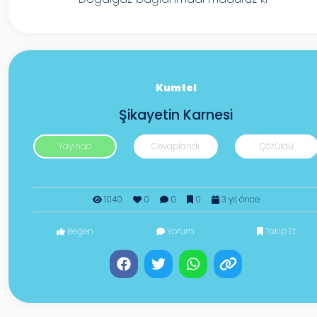
Kumtel
Şikayetin Karnesi
Yayında
Cevaplandı
Çözüldü
1040
0
0
0
3 yıl önce
Beğen
Yorum
Takip Et