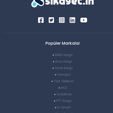
Popüler Markalar
MNG Kargo
Aras Kargo
Sürat Kargo
Trendyol
Türk Telekom
A101
Vodafone
PTT Kargo
D-Smart