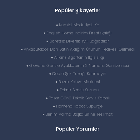
Popüler Şikayetler
Kumtel Maduriyeti Ya
English Home İndirim Fırsatsıçılığı
Ücretsiz Diyerek Tv+ Bağlattılar
Ankaoutdoor 'Dan Satın Aldığım Ürünün Hediyesi Gelmedi
Allianz Sigortanın Ilgisizliği
Giovane Gentile Ayakkabının 2 Numara Genişlemesi
Cepte Şok Tuzağı Kanmayın
Bozuk Kahve Makinesi
Teknik Servis Sorunu
Pazar Günü Teknik Servis Kapalı
Homend Robot Süpürge
Benim Adıma Başka Birine Teslimat
Popüler Yorumlar