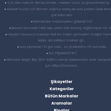
3 yıl oldu hala bir dönüş olmadı… madam coco ‘ya güvenilmezmiş 
Malesef bursa suit Women yağmur erdaş da asla paramı iade etme
çok kaba ters
Merhabalar maduriyetiniz giderildi mi?
Baywin bonuslari hileli hep yalan olan kazanç sağlamayan bir si
Hayatım boyunca bukadar rezil bir sistem görmedim müşteri hizme
kadar adi kalitesiz insanlar gö...
aynı pproblem 10 gün oldu , siz çözebildiniz mi sonunda
FLO PİŞMANLIKTIR :(
Merhaba Sezgin Bey, BOLT KARGO olarak, taleplerinizin anlık cevapl
için; https://www.bol...
Şikayetler
Kategoriler
Bütün Markalar
Aramalar
Bloglar