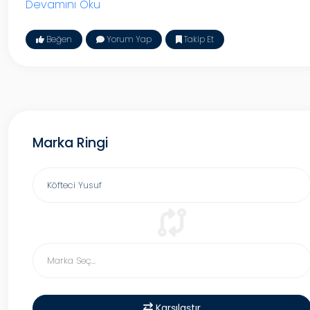
Devamını Oku
Beğen
Yorum Yap
Takip Et
Marka Ringi
Karşılaştır