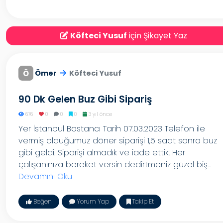
Köfteci Yusuf
için Şikayet Yaz
Ö
Ömer
Köfteci Yusuf
90 Dk Gelen Buz Gibi Sipariş
676
0
0
0
3 yıl önce
Yer İstanbul Bostancı Tarih 07.03.2023 Telefon ile
vermiş olduğumuz döner siparişi 1,5 saat sonra buz
gibi geldi. Siparişi almadık ve iade ettik. Her
çalışanınıza bereket versin dedirtmeniz güzel biş...
Devamını Oku
Beğen
Yorum Yap
Takip Et