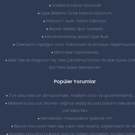
Vodafone Fatura Sorunsali
Uçak Biletimin Ücret İadesini İstiyorum
Fritözüm 1 Aydır Teslim Edilmiyor
Boyner Adidas Spor Ayakkabı
Kahramanmaraş Sarpel Opel Bayi̇
Ödemesini Yaptığım Ürün Yollanmadı Ve Kimseye Ulaşamıyoru
Mont İade Yapılmaması
İade Olacak Kargonun Hiç Yola Çıkmamış Olması Ve Iade Süresi Do
Için Para İadesi Alamamam
Popüler Yorumlar
3 yıl oldu hala bir dönüş olmadı… madam coco ‘ya güvenilmezmiş 
Malesef bursa suit Women yağmur erdaş da asla paramı iade etme
çok kaba ters
Merhabalar maduriyetiniz giderildi mi?
Baywin bonuslari hileli hep yalan olan kazanç sağlamayan bir si
Hayatım boyunca bukadar rezil bir sistem görmedim müşteri hizme