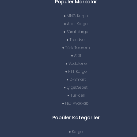
Popüler Markalar
MNG Kargo
Aras Kargo
Sürat Kargo
Trendyol
Türk Telekom
A101
Vodafone
PTT Kargo
D-Smart
ÇiçekSepeti
Turkcell
FLO Ayakkabı
Popüler Kategoriler
Kargo