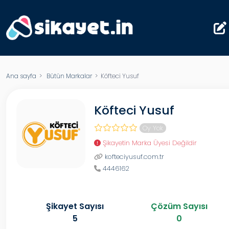
Ana sayfa
>
Bütün Markalar
> Köfteci Yusuf
Köfteci Yusuf
Oy Yok
Şikayetin Marka Üyesi Değildir
kofteciyusuf.com.tr
4446162
Şikayet Sayısı
Çözüm Sayısı
5
0