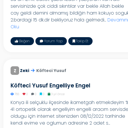
servisinizde çok ciddi sıkıntılar var bekle Allah bekle
cay geldi demini almamış bildiğin ham kokuyo sogu
2.bardagi 15 dk.dir bekliyoruz hala gelmedi...
Devamın
Oku
Beğen
Yorum Yap
Takip Et
Z
Zeki
Köfteci Yusuf
Köfteci Yusuf Engelliye Engel
786
0
0
0
3 yıl önce
Konya ili selçuklu ilçesinde ikametgah etmekdeyim 
41 ortopetik olarak engelliyim engelli aracım servisd
oldugu için internet sitenizden 08/12/2022 tarihinde
kendi evime ve oglumun adresine 2 adet s...