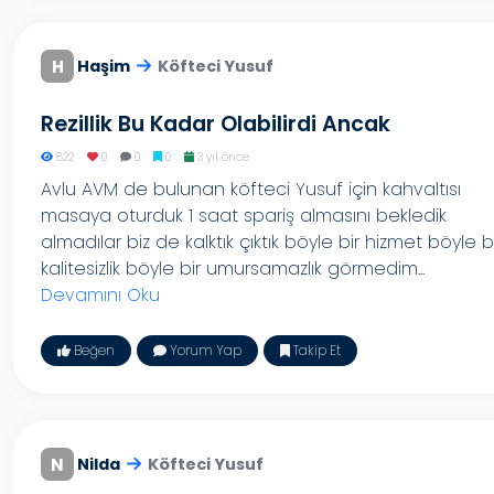
H
Haşim
Köfteci Yusuf
Rezillik Bu Kadar Olabilirdi Ancak
822
0
0
0
3 yıl önce
Avlu AVM de bulunan köfteci Yusuf için kahvaltısı
masaya oturduk 1 saat spariş almasını bekledik
almadılar biz de kalktık çıktık böyle bir hizmet böyle b
kalitesizlik böyle bir umursamazlık görmedim...
Devamını Oku
Beğen
Yorum Yap
Takip Et
N
Nilda
Köfteci Yusuf