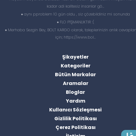
kadar adi kalitesiz insanlar gö...
aynı pproblem 10 gün oldu , siz çözebildiniz mi sonunda
FLO PİŞMANLIKTIR :(
Merhaba Sezgin Bey, BOLT KARGO olarak, taleplerinizin anlık cevapl
için; https://www.bol...
Şikayetler
Kategoriler
Bütün Markalar
Aramalar
Bloglar
Yardım
Kullanıcı Sözleşmesi
Gizlilik Politikası
Çerez Politikası