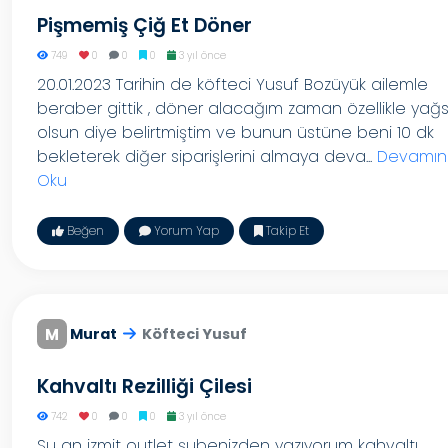
Pişmemiş Çiğ Et Döner
749
0
0
0
3 yıl önce
20.01.2023 Tarihin de köfteci Yusuf Bozüyük ailemle
beraber gittik , döner alacağım zaman özellikle yağs
olsun diye belirtmiştim ve bunun üstüne beni 10 dk
bekleterek diğer siparişlerini almaya deva...
Devamın
Oku
Beğen
Yorum Yap
Takip Et
M
Murat
Köfteci Yusuf
Kahvaltı Rezilliği Çilesi
742
0
0
0
3 yıl önce
Su an izmit outlet şubenizden yazıyorum kahvaltı