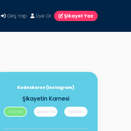
Giriş Yap
Üye Ol
Şikayet Yaz
Kodexkorse (Instagram)
Şikayetin Karnesi
Yayında
Cevaplandı
Çözüldü