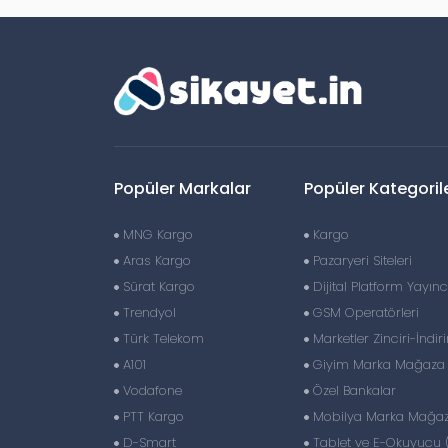
Popüler Markalar
Popüler Kategoril
MNG Kargo
Kargo
Aras Kargo
Pazaryeri Siteleri
Sürat Kargo
Dijital Platform Yayıncı
Trendyol
GSM Operatörleri
Türk Telekom
Marketler Zinciri-İndir
A101
Giyim Marka Mağaza Z
Vodafone
Özel Bankalar
PTT Kargo
Mobilya Marka Mağaza
D-Smart
Tablet ve E-Okuyucu 