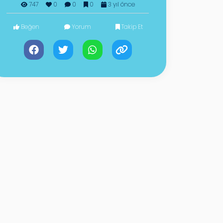
747
0
0
0
3 yıl önce
Beğen
Yorum
Takip Et