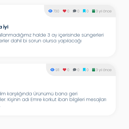
730
0
0
0
3 yıl önce
 İyi
kullanmadığımız halde 3 ay içerisinde süngerleri
gerler dahil bi sorun olursa yapılacağı
911
0
0
0
3 yıl önce
dim karşılığında Ürünümü bana geri
 Kişinin adı Emre korkut iban bilgileri mesajları
.