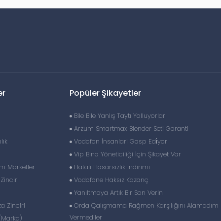
er
Popüler Şikayetler
Bile Bile Yanlış Taytı Yolluyorlar
Arzum Smartmax Blender Seti Garanti
lık
Vodofon İnsanlari Gasp Edi̇yor
Vip Bina Yöneticiliği İçin Şikayet Var
im Marketler
Hatalı Hasarsızlık İndirimi
inciri
Vodofone Haksız Kazanç
Yanıltmaya Artık Bir Son Verin
 Zinciri
Orda Çalışmama Rağmen Karşılığını Alamadım
Vermediler
(Marka)