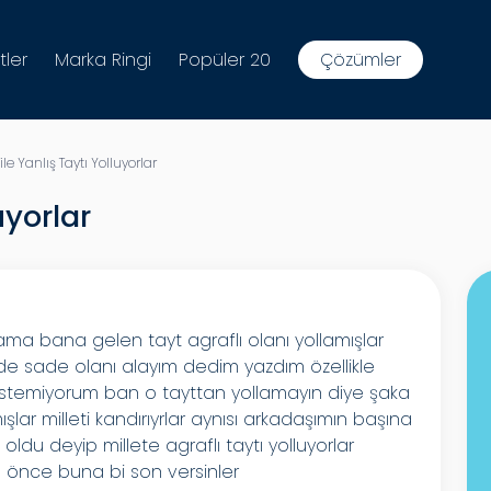
tler
Marka Ringi
Popüler 20
Çözümler
ile Yanlış Taytı Yolluyorlar
uyorlar
ama bana gelen tayt agraflı olanı yollamışlar
de sade olanı alayım dedim yazdım özellikle
stemiyorum ban o tayttan yollamayın diye şaka
mışlar milleti kandırıyrlar aynısı arkadaşımın başına
oldu deyip millete agraflı taytı yolluyorlar
n önce buna bi son versinler