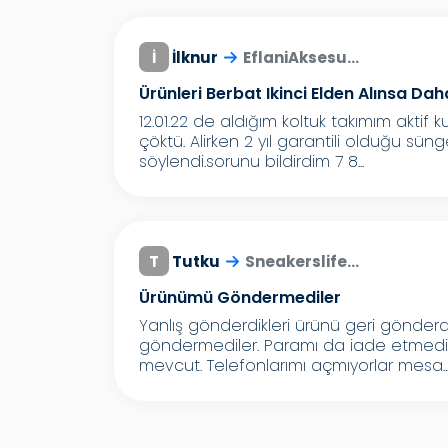
İ
İlknur
EflaniAksesu...
Ürünleri Berbat Ikinci Elden Alınsa Daha
12.01.22 de aldığım koltuk takımım aktif 
çöktü. Alirken 2 yıl garantili olduğu sün
söylendi.sorunu bildirdim 7 8...
T
Tutku
Sneakerslife...
Ürünümü Göndermediler
Yanlış gönderdikleri ürünü geri gönder
göndermediler. Paramı da iade etmediler.
mevcut. Telefonlarımı açmıyorlar mesa..