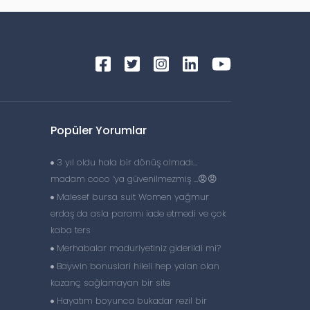
Popüler Yorumlar
3 yıl oldu hala bir dönüş olmadı…
madam coco ‘ya güvenilmezmiş …😡😡
Malesef bursa suit Women yağmur
erdaş da asla paramı iade etmedi ve çok
kaba ters
Merhabalar maduriyetiniz giderildi mi?
Baywin bonuslari hileli hep yalan olan
kazanç sağlamayan bir site
Hayatım boyunca bukadar rezil bir