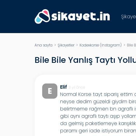
Şikaye
Ana sayfa
>
Şikayetler
>
Kodexkorse (Instagram)
> Bile B
Bile Bile Yanlış Taytı Yoll
Elif
3 yıl önce
E
Normal Korse tayt sipariş ettim 
neyse dedim güzeldi giydim bir
belirtmeme rağmen bn agraflı i
gibi aynı agraflı taytı aşıp yolla
da gelmiş paketlemeye karışıklık 
paramı geri iade istiyorum bira