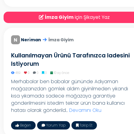
İmza Giyim
için Şikayet Yaz
N
Neri̇man
İmza Giyim
Kullanılmayan Ürünü Tarafınızca Iadesini
Istiyorum
489
0
0
0
10 ay önce
Merhabalar ben babalar gününde Adıyaman
mağazanızdan gömlek aldım giyinilmeden yıkandı
kısa yıkamada sadece mağazaya garantiye
gönderilmesini istedim tekrar ürün bana kullanıcı
hatası olarak gönderild...
Devamını Oku
Beğen
Yorum Yap
Takip Et