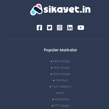
Popüler Markalar
MNG Kargo
Aras Kargo
Sürat Kargo
Trendyol
Türk Telekom
A101
Vodafone
PTT Kargo