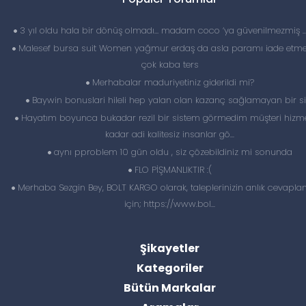
3 yıl oldu hala bir dönüş olmadı… madam coco ‘ya güvenilmezmiş 
Malesef bursa suit Women yağmur erdaş da asla paramı iade etme
çok kaba ters
Merhabalar maduriyetiniz giderildi mi?
Baywin bonuslari hileli hep yalan olan kazanç sağlamayan bir si
Hayatım boyunca bukadar rezil bir sistem görmedim müşteri hizme
kadar adi kalitesiz insanlar gö...
aynı pproblem 10 gün oldu , siz çözebildiniz mi sonunda
FLO PİŞMANLIKTIR :(
Merhaba Sezgin Bey, BOLT KARGO olarak, taleplerinizin anlık cevapl
için; https://www.bol...
Şikayetler
Kategoriler
Bütün Markalar