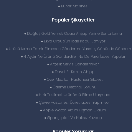
Buhar Makinesi
Popüler Şikayetler
Doğtaş Gold Yemek Odası Ahşap Yerine Sunta Lema
Ekva Group'un Iade Kabul Etmiyor
Ürünü Kırma Tamir Etmeden Gönderme Yasal İş Gününde Gönder
4 Aydır Ne Ürünü Gönderdiler Ne De Para İadesi Yaptılar
Arçelik Servis Göndermiyor
Davet Et Kazan Chipp
Ozel Medikar Hastanesi Sikayet
Ödeme Dekontu Sorunu
Hızlı Teslimat Ürünümü Elime Ulaşmadı
Çevre Hastanesi Ücret Iadesi Yapmıyor
Apple Watch Aldım Pişman Oldum
Sipariş Iptali Ve Haksız Kazanç
Popüler Yorumlar