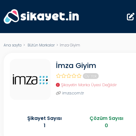
Ana sayfa
>
Bütün Markalar
> İmza Giyim
İmza Giyim
Oy Yok
Şikayetin Marka Üyesi Değildir
imza.com.tr
Şikayet Sayısı
Çözüm Sayısı
1
0