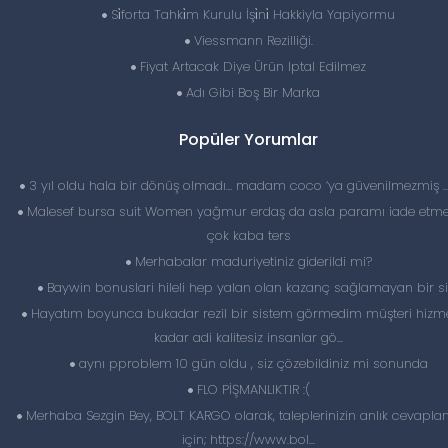
Si̇forta Tahki̇m Kurulu İşi̇ni̇ Hakkiyla Yapiyormu
Viessmann Rezilliği.
Fiyat Artacak Diye Ürün Iptal Edilmez
Adı Gibi Boş Bir Marka
Popüler Yorumlar
3 yıl oldu hala bir dönüş olmadı… madam coco ‘ya güvenilmezmiş 
Malesef bursa suit Women yağmur erdaş da asla paramı iade etme
çok kaba ters
Merhabalar maduriyetiniz giderildi mi?
Baywin bonuslari hileli hep yalan olan kazanç sağlamayan bir si
Hayatım boyunca bukadar rezil bir sistem görmedim müşteri hizme
kadar adi kalitesiz insanlar gö...
aynı pproblem 10 gün oldu , siz çözebildiniz mi sonunda
FLO PİŞMANLIKTIR :(
Merhaba Sezgin Bey, BOLT KARGO olarak, taleplerinizin anlık cevapl
için; https://www.bol...