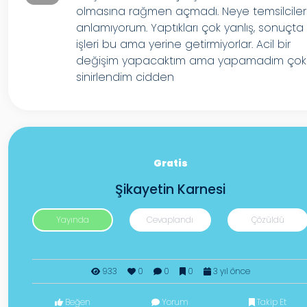
olmasına rağmen açmadı. Neye temsilciler
anlamıyorum. Yaptıkları çok yanlış, sonuçta
işleri bu ama yerine getirmiyorlar. Acil bir
değişim yapacaktım ama yapamadım çok
sinirlendim cidden
Gratis
Şikayetin Karnesi
Yayında
Cevaplandı
Çözüldü
933
0
0
0
3 yıl önce
Beğen
Yorum
Takip Et