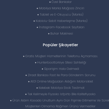
Özel Bankalar
Mobilya Marka Mağaza Zinciri
Tablet ve E-Okuyucu (Marka)
Kablolu-Sabit Haberleşme (Marka)
İnstagram-Facebook Sayfaları
Buhar Makinesi
Popüler Şikayetler
Gratis Müşteri Hizmetlerinin Telefonu Açmaması.
Hunterboottürkiye Sitesi Sahteliği
Siparişim Hala Gelmedi
Ziraat Bankası Fast Ile Para Gönderim Sorunu
A101 Online Mağazdan Aldığım Motorsiklet
Kelebek Mobilya Eksik Teslimat
Tek Kelimeyle Fiyasko Isfpirto Bile Kalitefiyasko
Ürün Aldım Kasada Unuttum Aynı Gün Fişimle Gitmeme Ve Sürek
Müşterileri Olmama Rağmen Ürünü Vermediler