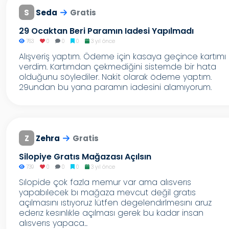
S
Seda
Gratis
29 Ocaktan Beri Paramın Iadesi Yapılmadı
763
0
0
0
3 yıl önce
Alışveriş yaptım. Ödeme için kasaya geçince kartımı
verdim. Kartımdan çekmediğini sistemde bir hata
olduğunu söylediler. Nakit olarak ödeme yaptım.
29undan bu yana paramın iadesini alamıyorum.
Z
Zehra
Gratis
Silopiye Gratıs Mağazası Açılsın
739
0
0
0
3 yıl önce
Sılopide çok fazla memur var ama alısverıs
yapabılecek bı mağaza mevcut değil gratıs
açılmasını ıstıyoruz lütfen degelendırlmesını aruz
ederız kesınlıkle açılması gerek bu kadar insan
alısverıs yapaca...