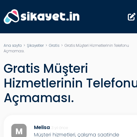
Ana sayfa
>
Şikayetler
>
Gratis
> Gratis Müşteri Hizmetlerinin Telefonu
Açmaması.
Gratis Müşteri
Hizmetlerinin Telefon
Açmaması.
Melisa
3 yıl önce
M
Müşteri hizmetleri, çalışma saatinde