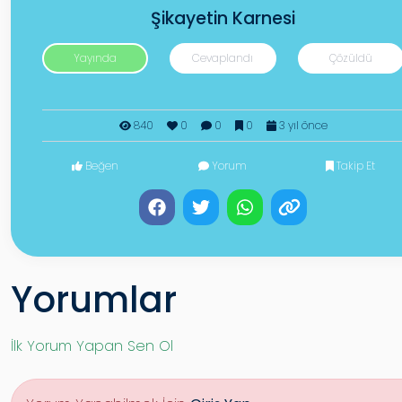
Şikayetin Karnesi
Yayında
Cevaplandı
Çözüldü
840
0
0
0
3 yıl önce
Beğen
Yorum
Takip Et
Yorumlar
İlk Yorum Yapan Sen Ol