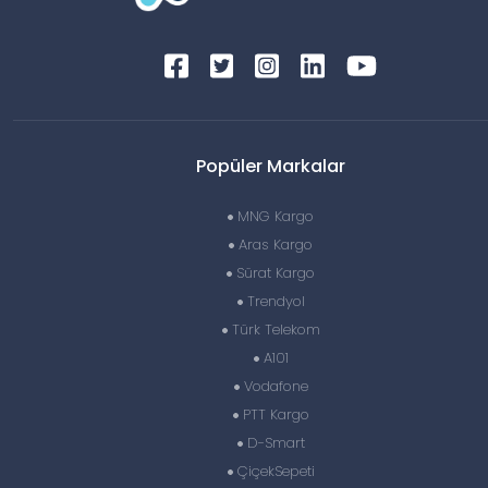
Popüler Markalar
MNG Kargo
Aras Kargo
Sürat Kargo
Trendyol
Türk Telekom
A101
Vodafone
PTT Kargo
D-Smart
ÇiçekSepeti