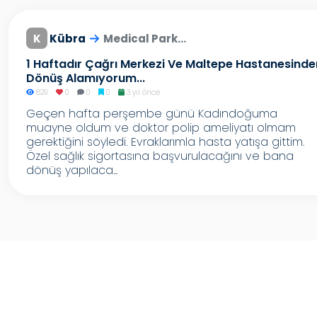
K
Kübra
Medical Park...
1 Haftadır Çağrı Merkezi Ve Maltepe Hastanesinde
Dönüş Alamıyorum...
829
0
0
0
3 yıl önce
Geçen hafta perşembe günü Kadındoğuma
muayne oldum ve doktor polip ameliyatı olmam
gerektiğini söyledi. Evraklarımla hasta yatışa gittim.
Özel sağlık sigortasına başvurulacağını ve bana
dönüş yapılaca...