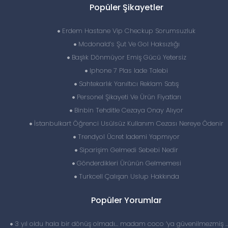
Popüler Şikayetler
Erdem Hastane Vip Checkup Sorumsuzluk
Mcdonald’s Şut Ve Gol Haksızlığı
Başlık Dönmüyor Emiş Gücü Yetersiz
Iphone 7 Plas Iade Talebi
Sahtekarlık Yanıltıcı Reklam Satış
Personel Şikayeti Ve Ürün Fiyatları
Binbin Tehditle Cezaya Onay Alıyor
İstanbulkart Öğrenci Usülsüz Kullanım Cezası Nereye Ödenir
Trendyol Ücret Iademi Yapmıyor
Siparişim Gelmedi Sebebi Nedir
Gönderdikleri Ürünün Gelmemesi
Turkcell Çalışan Uslup Hakkında
Popüler Yorumlar
3 yıl oldu hala bir dönüş olmadı… madam coco ‘ya güvenilmezmiş 