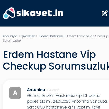
Ana sayfa
>
Şikayetler
>
Erdem Hastanesi
> Erdem Hastane Vip Checkup
Sorumsuzluk
Erdem Hastane Vip
Checkup Sorumsuzlu
Antonina
3 yıl önce
A
Güneşli Erdem Hastanesi Vip Checkup
paket aldım . 24.01.2023 Antonina Sanduta.
Saat 8.30 hastaneye giriş yaptım. Kayıt