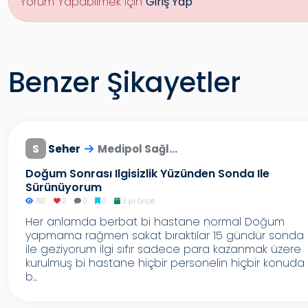
Yorum Yapabilmek İçin
Giriş Yap
Benzer Şikayetler
S
Seher
Medipol Sağl...
Doğum Sonrası Ilgisizlik Yüzünden Sonda Ile
Sürünüyorum
792
0
0
0
3 yıl önce
Her anlamda berbat bi hastane normal Doğum
yapmama rağmen sakat bıraktılar 15 gündür sonda
ile geziyorum ilgi sıfır sadece para kazanmak üzere
kurulmuş bi hastane hiçbir personelin hiçbir konuda
b...