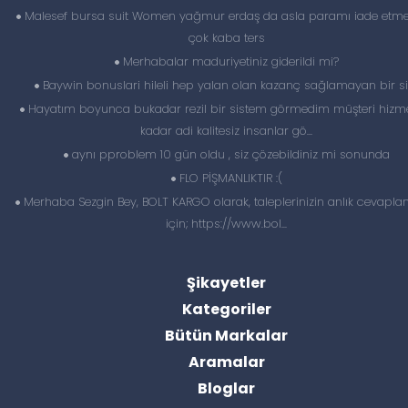
Malesef bursa suit Women yağmur erdaş da asla paramı iade etme
çok kaba ters
Merhabalar maduriyetiniz giderildi mi?
Baywin bonuslari hileli hep yalan olan kazanç sağlamayan bir si
Hayatım boyunca bukadar rezil bir sistem görmedim müşteri hizme
kadar adi kalitesiz insanlar gö...
aynı pproblem 10 gün oldu , siz çözebildiniz mi sonunda
FLO PİŞMANLIKTIR :(
Merhaba Sezgin Bey, BOLT KARGO olarak, taleplerinizin anlık cevapl
için; https://www.bol...
Şikayetler
Kategoriler
Bütün Markalar
Aramalar
Bloglar