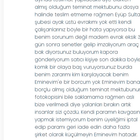
almış olduğum teminat mektubunu dosya
halinde teslim etmeme rağmen Eyüp Sult
şubesi ayak üstü evrakımı yok etti kendi
çalışanlarınız böyle bir hata yapıyorsa bu
benim sorunum değil madem evrak eksik 
gün sonra senetler gelip imzalıyorum araç
bak diyorsunuz buluyorum kapora
gönderiyorum satıcı kişiye son dakika böyl
komik bir olaya baş vuruyorsunuz burda
benim zararımı kim karşılayacak benim
Eminevim'e bir borcum yok Eminevim ban
borçlu almış olduğum teminat mektubunu
fotokopisini bile saklamama rağmen aslı
bize verilmedi diye yalanları bırakın artık
insanlar sizi çözdü. Kendi paramın kavgasın
yapmak istemiyorum benim üyeliğimi iptal
edip paramı geri iade edin daha fazla
şirket olarak küçülmeyin Eminevim hatadır.