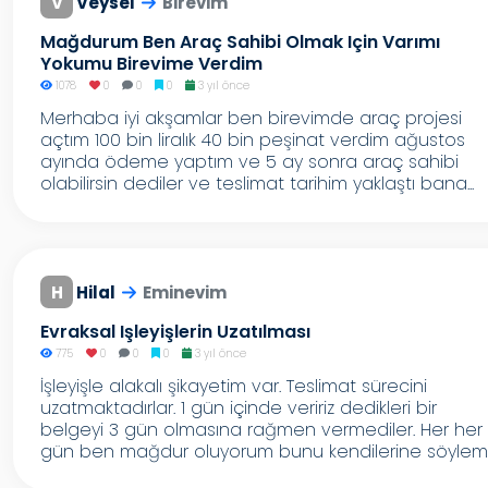
V
Veysel
Birevim
Mağdurum Ben Araç Sahibi Olmak Için Varımı
Yokumu Birevime Verdim
1078
0
0
0
3 yıl önce
Merhaba iyi akşamlar ben birevimde araç projesi
açtım 100 bin liralık 40 bin peşinat verdim ağustos
ayında ödeme yaptım ve 5 ay sonra araç sahibi
olabilirsin dediler ve teslimat tarihim yaklaştı bana...
H
Hilal
Eminevim
Evraksal Işleyişlerin Uzatılması
775
0
0
0
3 yıl önce
İşleyişle alakalı şikayetim var. Teslimat sürecini
uzatmaktadırlar. 1 gün içinde veririz dedikleri bir
belgeyi 3 gün olmasına rağmen vermediler. Her her
gün ben mağdur oluyorum bunu kendilerine söylem..