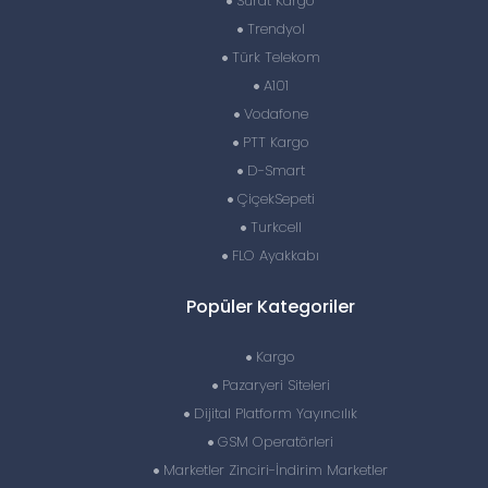
Sürat Kargo
Trendyol
Türk Telekom
A101
Vodafone
PTT Kargo
D-Smart
ÇiçekSepeti
Turkcell
FLO Ayakkabı
Popüler Kategoriler
Kargo
Pazaryeri Siteleri
Dijital Platform Yayıncılık
GSM Operatörleri
Marketler Zinciri-İndirim Marketler