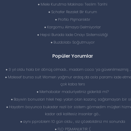
Miele Kurutma Makinası Teslim Tarihi
Schafer Rezalet Bir Kurum
Profilo Pişmanlıktır
Kargomu Almaya Gelmiyorlar
Hepsi Burada Iade Onayı Sistemsizliği
Buzdolabı Soğutmuyor
Popüler Yorumlar
3 yıl oldu hala bir dönüş olmadı… madam coco ‘ya güvenilmezmiş 
Malesef bursa suit Women yağmur erdaş da asla paramı iade etme
çok kaba ters
Merhabalar maduriyetiniz giderildi mi?
Baywin bonuslari hileli hep yalan olan kazanç sağlamayan bir si
Hayatım boyunca bukadar rezil bir sistem görmedim müşteri hizme
kadar adi kalitesiz insanlar gö...
aynı pproblem 10 gün oldu , siz çözebildiniz mi sonunda
FLO PİŞMANLIKTIR :(