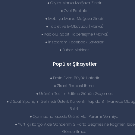
Giyim Marka Mağaza Zinciri
Özel Bankalar
Mobilya Marka Mağaza Zinciri
Tablet ve E-Okuyucu (Marka)
Kablolu-Sabit Haberleşme (Marka)
İnstagram-Facebook Sayfaları
Buhar Makinesi
Popüler Şikayetler
Emin Evim Büyük Hatadir
Ziraat Bankasi İhmali
Ürünün Teslim Edilme Günün Geçemesi
2 Saat Siparişim Gelmedi Üstelik Kurye Bir Kapıda Bir Markette Old
Belirtti
Qarmacha Iadede Ürünü Aldı Paramı Vermiyor
Yurt Içi Kargo Aide Gönderim 3 Hafta Geçmesine Rağmen Iade
Gönderilmedi