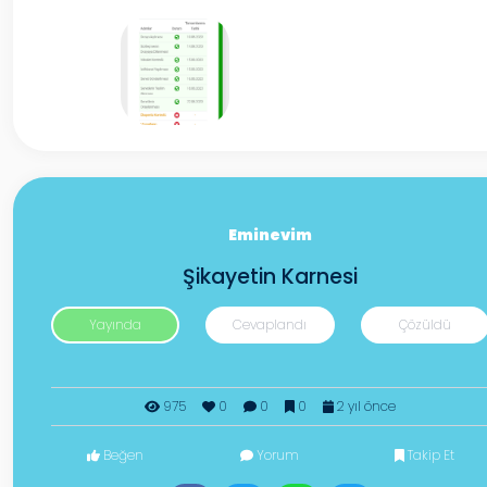
Eminevim
Şikayetin Karnesi
Yayında
Cevaplandı
Çözüldü
975
0
0
0
2 yıl önce
Beğen
Yorum
Takip Et