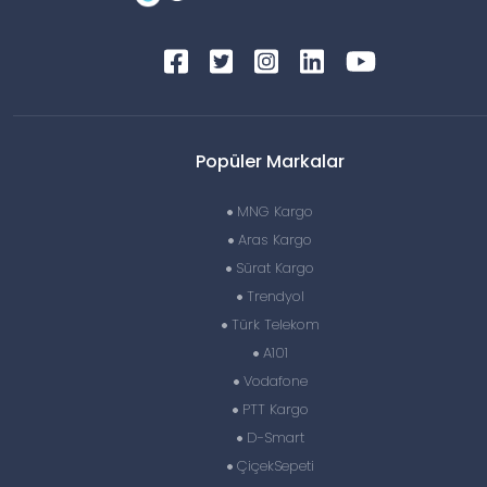
Popüler Markalar
MNG Kargo
Aras Kargo
Sürat Kargo
Trendyol
Türk Telekom
A101
Vodafone
PTT Kargo
D-Smart
ÇiçekSepeti