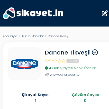
Ana sayfa
>
Bütün Markalar
> Danone Tikveşli
Danone Tikveşli
Oy Yok
4 Yıldır
Şikayetin Marka Üyesidir
www.danone.com.tr
Şikayet Sayısı
Çözüm Sayısı
1
0