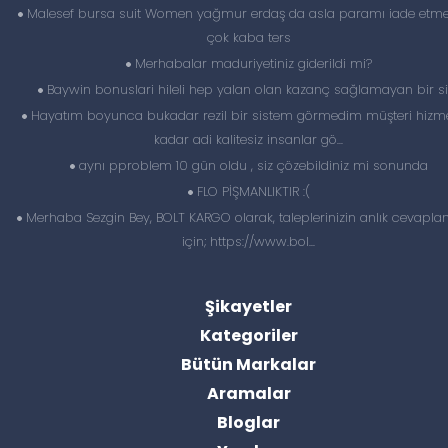
Malesef bursa suit Women yağmur erdaş da asla paramı iade etme
çok kaba ters
Merhabalar maduriyetiniz giderildi mi?
Baywin bonuslari hileli hep yalan olan kazanç sağlamayan bir si
Hayatım boyunca bukadar rezil bir sistem görmedim müşteri hizme
kadar adi kalitesiz insanlar gö...
aynı pproblem 10 gün oldu , siz çözebildiniz mi sonunda
FLO PİŞMANLIKTIR :(
Merhaba Sezgin Bey, BOLT KARGO olarak, taleplerinizin anlık cevapl
için; https://www.bol...
Şikayetler
Kategoriler
Bütün Markalar
Aramalar
Bloglar