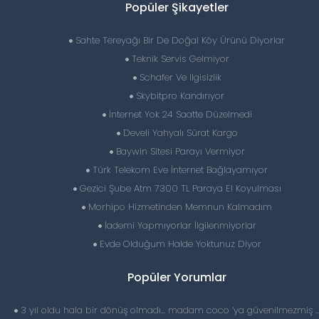
Popüler Şikayetler
Sahte Tereyağı Bir De Doğal Köy Ürünü Diyorlar
Teknik Servis Gelmiyor
Schafer Ve Ilgisizlik
Skybitpro Kandırıyor
İnternet Yok 24 Saatte Düzelmedi
Develi Yahyalı Sürat Kargo
Baywin Sitesi Parayı Vermiyor
Türk Telekom Eve İnternet Bağlayamıyor
Gezici Şube Atm 7300 TL Paraya El Koyulması
Morhipo Hizmetinden Memnun Kalmadım
İademi Yapmıyorlar İlgilenmiyorlar
Evde Olduğum Halde Yoktunuz Diyor
Popüler Yorumlar
3 yıl oldu hala bir dönüş olmadı… madam coco ‘ya güvenilmezmiş 