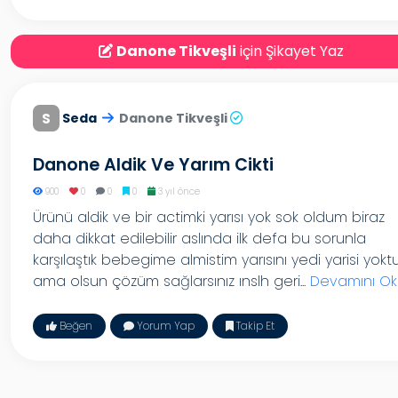
Danone Tikveşli
için Şikayet Yaz
S
Seda
Danone Tikveşli
Danone Aldik Ve Yarım Cikti
900
0
0
0
3 yıl önce
Ürünü aldik ve bir actimki yarısı yok sok oldum biraz
daha dikkat edilebilir aslında ilk defa bu sorunla
karşılaştık bebegime almistim yarısını yedi yarisi yokt
ama olsun çözüm sağlarsınız ınslh geri...
Devamını Ok
Beğen
Yorum Yap
Takip Et