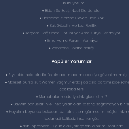
Düşünüyorum
Bidon Su Satışı Nasıl Durdurulur
Harcama Itirazına Cevap Hala Yok
Suit Güzellik Merkezi Rezillik
Kargom Dağıtımda Görünüyor Ama Kurye Getirmiyor
Enza Homa Parami Vermi̇yor
Vodafone Dolandırıcılığı
Popüler Yorumlar
3 yıl oldu hala bir dönüş olmadı… madam coco ‘ya güvenilmezmiş 
Malesef bursa suit Women yağmur erdaş da asla paramı iade etme
çok kaba ters
Merhabalar maduriyetiniz giderildi mi?
Baywin bonuslari hileli hep yalan olan kazanç sağlamayan bir si
Hayatım boyunca bukadar rezil bir sistem görmedim müşteri hizme
kadar adi kalitesiz insanlar gö...
aynı pproblem 10 gün oldu , siz çözebildiniz mi sonunda