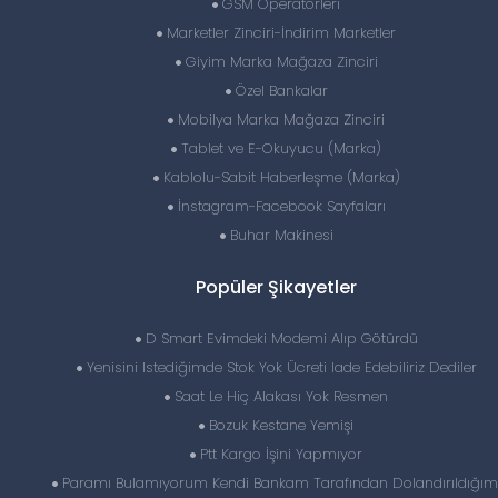
GSM Operatörleri
Marketler Zinciri-İndirim Marketler
Giyim Marka Mağaza Zinciri
Özel Bankalar
Mobilya Marka Mağaza Zinciri
Tablet ve E-Okuyucu (Marka)
Kablolu-Sabit Haberleşme (Marka)
İnstagram-Facebook Sayfaları
Buhar Makinesi
Popüler Şikayetler
D Smart Evimdeki Modemi Alıp Götürdü
Yenisini Istediğimde Stok Yok Ücreti Iade Edebiliriz Dediler
Saat Le Hiç Alakası Yok Resmen
Bozuk Kestane Yemişi
Ptt Kargo İşini Yapmıyor
Paramı Bulamıyorum Kendi Bankam Tarafından Dolandırıldığım