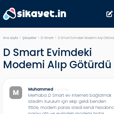
Ana sayfa
>
Şikayetler
>
D-Smart
> D Smart Evimdeki Modemi Alıp Götür
D Smart Evimdeki
Modemi Alıp Götürdü
Muhammed
3 yıl önce
M
Merhaba ,D Smart ev interneti bağlatmak
istedim. Kurulum için ekip geldi benden
550₺ modem parası istedi kendi hesabın
parayı attı ve evimdeki modemi hiçbir