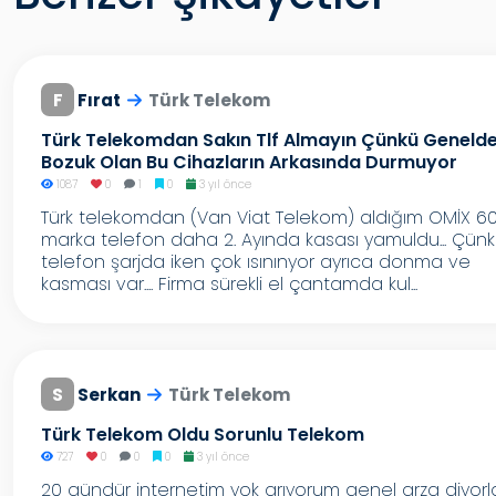
F
Fırat
Türk Telekom
Türk Telekomdan Sakın Tlf Almayın Çünkü Geneld
Bozuk Olan Bu Cihazların Arkasında Durmuyor
1087
0
1
0
3 yıl önce
Türk telekomdan (Van Viat Telekom) aldığım OMİX 6
marka telefon daha 2. Ayında kasası yamuldu... Çün
telefon şarjda iken çok ısınınyor ayrıca donma ve
kasması var.... Firma sürekli el çantamda kul...
S
Serkan
Türk Telekom
Türk Telekom Oldu Sorunlu Telekom
727
0
0
0
3 yıl önce
20 gündür internetim yok arıyorum genel arza diyorl