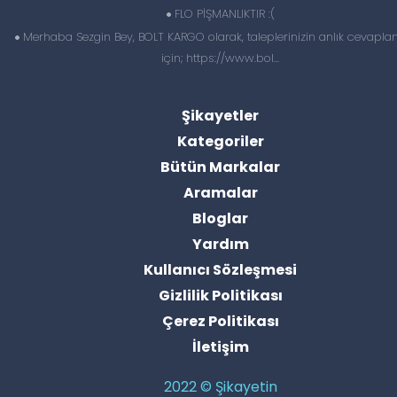
FLO PİŞMANLIKTIR :(
Merhaba Sezgin Bey, BOLT KARGO olarak, taleplerinizin anlık cevapl
için; https://www.bol...
Şikayetler
Kategoriler
Bütün Markalar
Aramalar
Bloglar
Yardım
Kullanıcı Sözleşmesi
Gizlilik Politikası
Çerez Politikası
İletişim
2022 © Şikayetin