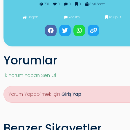
731
0
0
0
3 yıl önce
Beğen
Yorum
Takip Et
Yorumlar
İlk Yorum Yapan Sen Ol
Yorum Yapabilmek İçin
Giriş Yap
Benzer Şikayetler