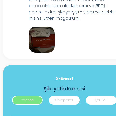
belge olmadan aldı. Modemi ve 550₺
paramı aldılar şikayetçiyim yardımcı olabilir
misiniz lütfen mağdurum.
D-Smart
Şikayetin Karnesi
Yayında
Cevaplandı
Çözüldü