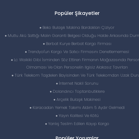
Popüler Şikayetler
Beko Bulaşık Makina Bardakları Çiziyor
Mutlu Akü Sattığı Malın Garanti Belgesi Olduğu Halde Arkasında Du
Berbat Kurye Berbat Kargo Firması
Trendyol'un Kargo Ve Satıcı Firmasını Denetlememesi
Lc Waikiki Gibi İsminden Söz Ettiren Firmanın Mağazasında Perso
Olmaması Ve Olan Personelin Ilgisiz Alakasız Tavırları
Türk Telekom Taşdelen Bayisinden Ve Türk Telekomdan Uzak Dur
İnternet Nakil Sorunu
Dolandırıcı Toptanbutiklere
Arçelik Bulaşık Makinesi
Karacadan Yemek Takımı Aldım 5 Aydır Gelmedi
Yayın Kalitesi Ve Kötü
Yanlış Teslim Edilen Kayıp Kargo
Popüler Yorumlar