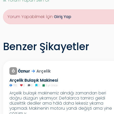
İlk Yorum Yapan Sen Ol
Yorum Yapabilmek İçin
Giriş Yap
Benzer Şikayetler
Ö
Öznur
Arçelik
Arçelik Bulaşık Makinesi
765
0
0
0
3 yıl önce
Arçelik bulaşık makinemiz alındığı zamandan beri
doğru düzgün yıkamıyor. Defalarca tamirci geldi
düzelttik dediler ama hâlâ daha lekesiz yıkama
yapmadı. Makinenin motoru yandı değişti ama yine
çözüm y...