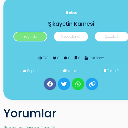
Beko
Şikayetin Karnesi
Yayında
Cevaplandı
Çözüldü
770
0
0
0
3 yıl önce
Beğen
Yorum
Takip Et
Yorumlar