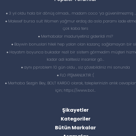
3 yıl oldu hala bir dönüş olmadı… madam coco ‘ya güvenilmezmiş 
Malesef bursa suit Women yağmur erdaş da asla paramı iade etme
çok kaba ters
Merhabalar maduriyetiniz giderildi mi?
Baywin bonuslari hileli hep yalan olan kazanç sağlamayan bir si
Hayatım boyunca bukadar rezil bir sistem görmedim müşteri hizme
kadar adi kalitesiz insanlar gö...
aynı pproblem 10 gün oldu , siz çözebildiniz mi sonunda
FLO PİŞMANLIKTIR :(
Merhaba Sezgin Bey, BOLT KARGO olarak, taleplerinizin anlık cevapl
için; https://www.bol...
Şikayetler
Kategoriler
Bütün Markalar