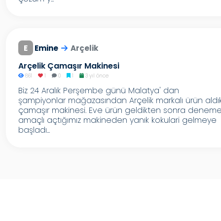
E
Emine
Arçelik
Arçelik Çamaşır Makinesi
861
1
0
1
3 yıl önce
Biz 24 Aralık Perşembe günü Malatya' dan
şampiyonlar mağazasından Arçelik markalı ürün aldı
çamaşır makinesi. Eve ürün geldikten sonra denem
amaçlı açtığımız makineden yanık kokulari gelmeye
başladı...