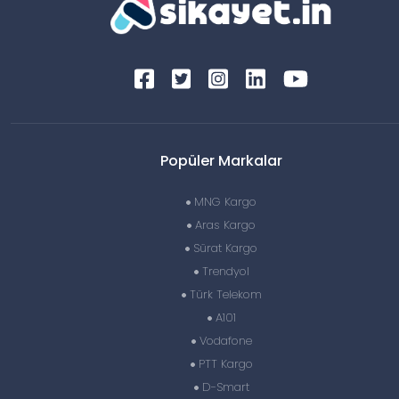
Popüler Markalar
MNG Kargo
Aras Kargo
Sürat Kargo
Trendyol
Türk Telekom
A101
Vodafone
PTT Kargo
D-Smart