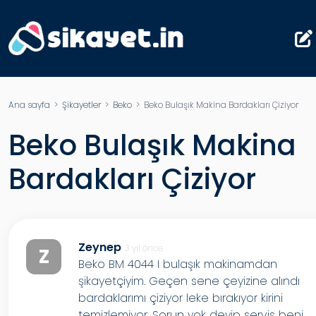
Ana sayfa
>
Şikayetler
>
Beko
> Beko Bulaşık Makina Bardakları Çiziyor
Beko Bulaşık Makina
Bardakları Çiziyor
Zeynep
3 yıl önce
Z
Beko BM 4044 I bulaşık makinamdan
şikayetçiyim. Geçen sene çeyizine alındı
bardaklarımı çiziyor leke bırakıyor kirini
temizlemiyor. Sorun yok deyip servis beni