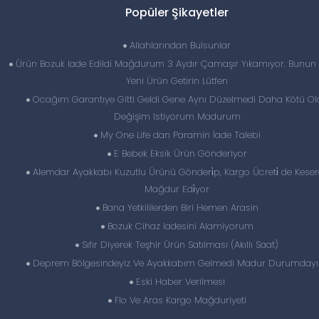
Popüler Şikayetler
Allahlarından Bulsunlar
Ürün Bozuk Iade Edildi Mağdurum 3 Aydır Çamaşır Yıkamıyor. Bunun 
Yeni Ürün Getirin Lütfen
Ocağım Garantıye Gitti Geldi Gene Aynı Düzelmedi Daha Kötü Ol
Değişim Istiyorum Madurum
My One Life dan Paramin İade Talebi
E Bebek Eksik Ürün Gönderiyor
Alemdar Ayakkabı Kuzutlu Ürünü Gönderi̇p, Kargo Ücreti̇ de Keser
Mağdur Edi̇yor
Bana Yetkililerden Biri Hemen Arasin
Bozuk Cihaz Iadesini Alamiyorum
Sıfır Diyerek Teşhir Ürün Satılması (Akıllı Saat)
Deprem Bölgesindeyiz Ve Ayakkabım Gelmedi Madur Durumday
Eski Haber Verilmesi
Flo Ve Aras Kargo Mağduriyeti