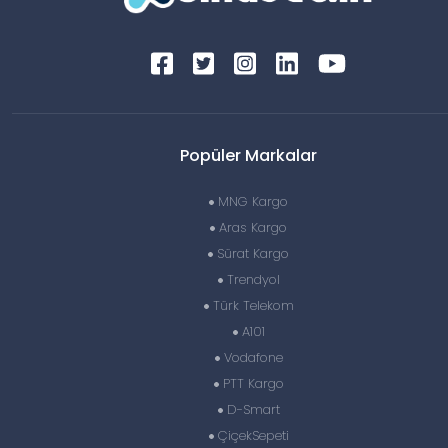
Popüler Markalar
MNG Kargo
Aras Kargo
Sürat Kargo
Trendyol
Türk Telekom
A101
Vodafone
PTT Kargo
D-Smart
ÇiçekSepeti