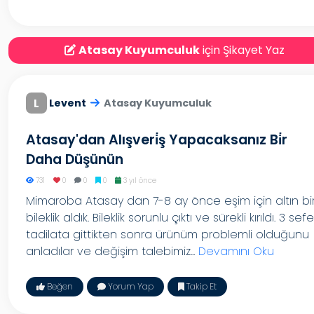
Atasay Kuyumculuk
için Şikayet Yaz
L
Levent
Atasay Kuyumculuk
Atasay'dan Alışveri̇ş Yapacaksanız Bi̇r
Daha Düşünün
731
0
0
0
3 yıl önce
Mimaroba Atasay dan 7-8 ay önce eşim için altın bi
bileklik aldık. Bileklik sorunlu çıktı ve sürekli kırıldı. 3 sefe
tadilata gittikten sonra ürünüm problemli olduğunu
anladılar ve değişim talebimiz...
Devamını Oku
Beğen
Yorum Yap
Takip Et