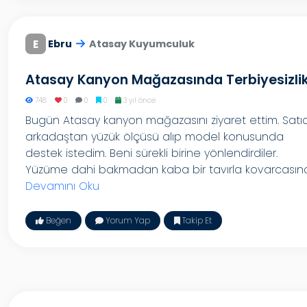
E
Ebru
Atasay Kuyumculuk
Atasay Kanyon Mağazasında Terbiyesizli
748
0
0
0
3 yıl önce
Bugün Atasay kanyon mağazasını ziyaret ettim. Satıc
arkadaştan yüzük ölçüsü alıp model konusunda
destek istedim. Beni sürekli birine yönlendirdiler.
Yüzüme dahi bakmadan kaba bir tavırla kovarcasına.
Devamını Oku
Beğen
Yorum Yap
Takip Et