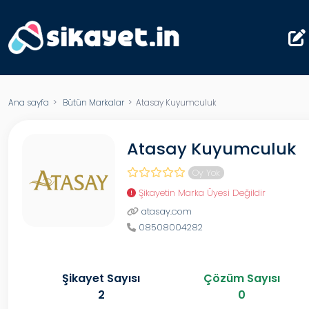
Ana sayfa
>
Bütün Markalar
> Atasay Kuyumculuk
Atasay Kuyumculuk
Oy Yok
Şikayetin Marka Üyesi Değildir
atasay.com
08508004282
Şikayet Sayısı
Çözüm Sayısı
2
0